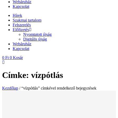
Webáruház
Kapcsolat
Hírek
Szakmai tartalom
Felszerelés
Előfizetés
Nyomtatott újság
Digitális újság
Webáruház
Kapcsolat
0
Ft
0
Kosár
Címke: vízpótlás
Kezdőlap
/ “vízpótlás” címkével rendelkező bejegyzések