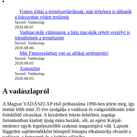
Fontos újítás a természetjáróknak: már térképen is láthatók
a fokozottan védett területek
Szerző: Vadászlap
2026.08.07.
Vadmacskák világnapja: a házi macskák rejtett veszélyt is
jelenthetnek a természetre
Szerző: Vadászlap
2026.08.06.
Már Finnországban van az afrikai sertéspestis!
Szerző: Vadászlap
2026.08.05.
Augusztus
Szerző: Vadászlap
2026.08.05.
A vadászlapról
A Magyar VADÁSZLAP első próbaszáma 1990-ben jelent meg, így
immár több mint 35 éve szolgálja a vadászat és vadgazdálkodás iránt
érdeklődő olvasókat. A kezdetben fekete-fehérben, napilap
formátumban kiadott újság mára hazánk, sőt, az egész Kárpát-
medence egyik legnépszerűbb szakmai magazinjává vált. Lapunk
független sajtótermékként hónapról hónapra elkalauzolja olvasóit a
vadászat, a fegyverek és a kultúra világába.