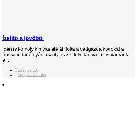
Ízelítő a jövőből
Idén is komoly kihívás elé állította a vadgazdálkodókat a
hosszan tartó nyári aszály, ezzel felvillantva, mi is vár ránk
a...
2025.09.18.
Vadgazdálkodás