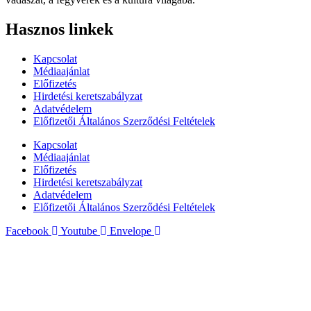
Hasznos linkek
Kapcsolat
Médiaajánlat
Előfizetés
Hirdetési keretszabályzat
Adatvédelem
Előfizetői Általános Szerződési Feltételek
Kapcsolat
Médiaajánlat
Előfizetés
Hirdetési keretszabályzat
Adatvédelem
Előfizetői Általános Szerződési Feltételek
Facebook
Youtube
Envelope