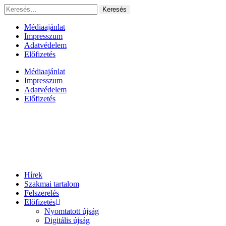
Ugrás
Keresés:
a
tartalomhoz
Médiaajánlat
Impresszum
Adatvédelem
Előfizetés
Médiaajánlat
Impresszum
Adatvédelem
Előfizetés
Hírek
Szakmai tartalom
Felszerelés
Előfizetés
Nyomtatott újság
Digitális újság