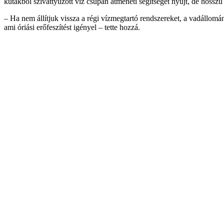
kutakból szivattyúzott víz csupán átmeneti segítséget nyújt, de hosszú
– Ha nem állítjuk vissza a régi vízmegtartó rendszereket, a vadállomán
ami óriási erőfeszítést igényel – tette hozzá.