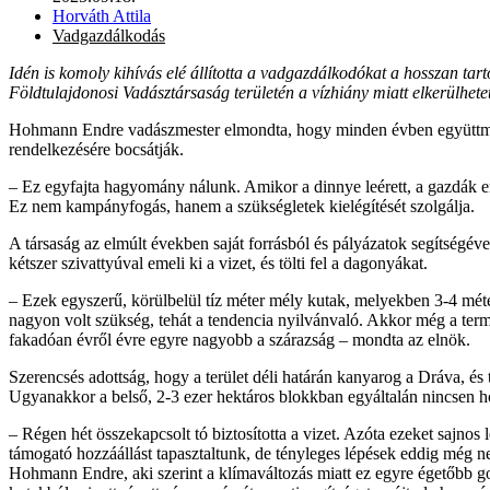
Horváth Attila
Vadgazdálkodás
Idén is komoly kihívás elé állította a vadgazdálkodókat a hosszan tar
Földtulajdonosi Vadásztársaság területén a vízhiány miatt elkerülhetet
Hohmann Endre vadászmester elmondta, hogy minden évben együttműköd
rendelkezésére bocsátják.
– Ez egyfajta hagyomány nálunk. Amikor a dinnye leérett, a gazdák e
Ez nem kampányfogás, hanem a szükségletek kielégítését szolgálja.
A társaság az elmúlt években saját forrásból és pályázatok segítségéve
kétszer szivattyúval emeli ki a vizet, és tölti fel a dagonyákat.
– Ezek egyszerű, körülbelül tíz méter mély kutak, melyekben 3-4 méte
nagyon volt szükség, tehát a tendencia nyilvánvaló. Akkor még a term
fakadóan évről évre egyre nagyobb a szárazság – mondta az elnök.
Szerencsés adottság, hogy a terület déli határán kanyarog a Dráva, és
Ugyanakkor a belső, 2-3 ezer hektáros blokkban egyáltalán nincsen ho
– Régen hét összekapcsolt tó biztosította a vizet. Azóta ezeket sajnos l
támogató hozzáállást tapasztaltunk, de tényleges lépések eddig még n
Hohmann Endre, aki szerint a klímaváltozás miatt ez egyre égetőbb go