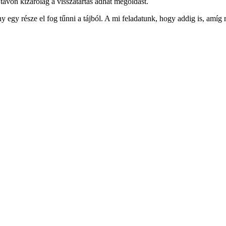
 távon kizárólag a visszatartás adhat megoldást.
y egy része el fog tűnni a tájból. A mi feladatunk, hogy addig is, amíg 