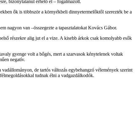
re, bizonytalanul érhető el – fogalmazott.
vekben ők is többször a környékbeli dinnyetermelőktől szerezték be a
g nem nagyon van –összegezte a tapasztalatokat Kovács Gábor.
első részekre alig jut el a vize. A kisebb árkok csak komolyabb esők
tavaly gyenge volt a bőgés, mert a szarvasok kénytelenek voltak
műen negatív.
ni a vadállományon, de tartós változás egybehangzó vélemények szerint
es félmegoldásokkal tudnak élni a vadgazdálkodók.