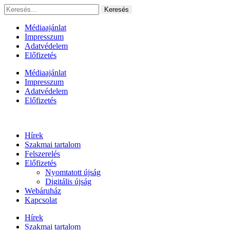
Ugrás
Keresés:
a
tartalomhoz
Médiaajánlat
Impresszum
Adatvédelem
Előfizetés
Médiaajánlat
Impresszum
Adatvédelem
Előfizetés
Hírek
Szakmai tartalom
Felszerelés
Előfizetés
Nyomtatott újság
Digitális újság
Webáruház
Kapcsolat
Hírek
Szakmai tartalom