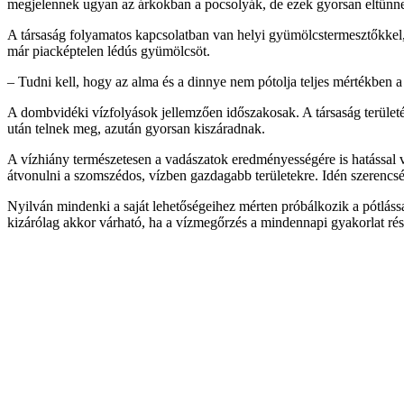
megjelennek ugyan az árkokban a pocsolyák, de ezek gyorsan eltűnnek,
A társaság folyamatos kapcsolatban van helyi gyümölcstermesztőkkel, é
már piacképtelen lédús gyümölcsöt.
– Tudni kell, hogy az alma és a dinnye nem pótolja teljes mértékben 
A dombvidéki vízfolyások jellemzően időszakosak. A társaság területén
után telnek meg, azután gyorsan kiszáradnak.
A vízhiány természetesen a vadászatok eredményességére is hatással v
átvonulni a szomszédos, vízben gazdagabb területekre. Idén szerencsé
Nyilván mindenki a saját lehetőségeihez mérten próbálkozik a pótlássa
kizárólag akkor várható, ha a vízmegőrzés a mindennapi gyakorlat rés