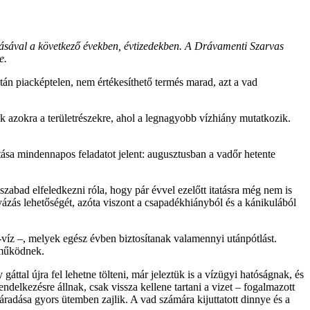
ozódásával a következő években, évtizedekben. A Drávamenti Szarvas
e.
n piacképtelen, nem értékesíthető termés marad, azt a vad
 azokra a területrészekre, ahol a legnagyobb vízhiány mutatkozik.
artása mindennapos feladatot jelent: augusztusban a vadőr hetente
abad elfeledkezni róla, hogy pár évvel ezelőtt itatásra még nem is
ázás lehetőségét, azóta viszont a csapadékhiányból és a kánikulából
i-víz –, melyek egész évben biztosítanak valamennyi utánpótlást.
 működnek.
gáttal újra fel lehetne tölteni, már jeleztük is a vízügyi hatóságnak, és
elkezésre állnak, csak vissza kellene tartani a vizet – fogalmazott
radása gyors ütemben zajlik. A vad számára kijuttatott dinnye és a