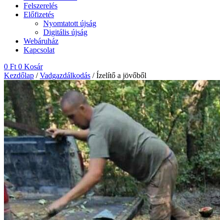
Felszerelés
Előfizetés
Nyomtatott újság
Digitális újság
Webáruház
Kapcsolat
0
Ft
0
Kosár
Kezdőlap
/
Vadgazdálkodás
/ Ízelítő a jövőből