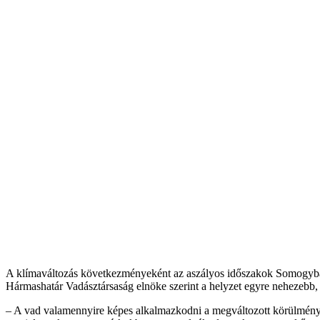
A klímaváltozás következményeként az aszályos időszakok Somogyba
Hármashatár Vadásztársaság elnöke szerint a helyzet egyre nehezebb,
– A vad valamennyire képes alkalmazkodni a megváltozott körülménye