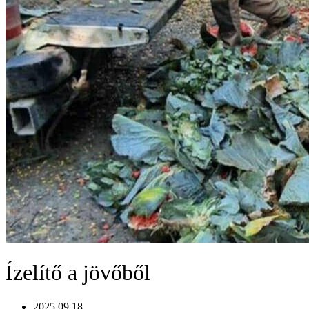
Ízelítő a jövőből
2025.09.18.