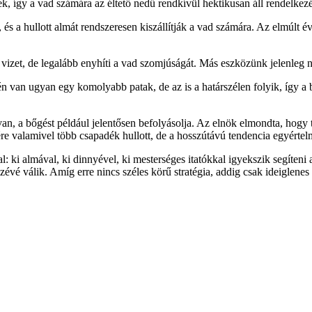
 így a vad számára az éltető nedű rendkívül hektikusan áll rendelkezés
s a hullott almát rendszeresen kiszállítják a vad számára. Az elmúlt é
a vizet, de legalább enyhíti a vad szomjúságát. Más eszközünk jelenle
 van ugyan egy komolyabb patak, de az is a határszélen folyik, így a b
an, a bőgést például jelentősen befolyásolja. Az elnök elmondta, hogy 
re valamivel több csapadék hullott, de a hosszútávú tendencia egyértel
l: ki almával, ki dinnyével, ki mesterséges itatókkal igyekszik segíte
zévé válik. Amíg erre nincs széles körű stratégia, addig csak ideiglen