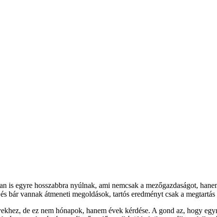
n is egyre hosszabbra nyúlnak, ami nemcsak a mezőgazdaságot, hanem
 és bár vannak átmeneti megoldások, tartós eredményt csak a megtartás
khez, de ez nem hónapok, hanem évek kérdése. A gond az, hogy egyre 