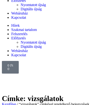
Előfizetés
Nyomtatott újság
Digitális újság
Webáruház
Kapcsolat
Hírek
Szakmai tartalom
Felszerelés
Előfizetés
Nyomtatott újság
Digitális újság
Webáruház
Kapcsolat
0
Ft
0
Címke: vizsgálatok
Kezdőlap
/ “vizsgálatok” címkével rendelkező bejegyzések