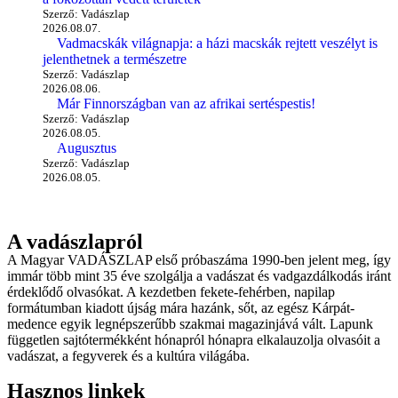
Szerző: Vadászlap
2026.08.07.
Vadmacskák világnapja: a házi macskák rejtett veszélyt is
jelenthetnek a természetre
Szerző: Vadászlap
2026.08.06.
Már Finnországban van az afrikai sertéspestis!
Szerző: Vadászlap
2026.08.05.
Augusztus
Szerző: Vadászlap
2026.08.05.
A vadászlapról
A Magyar VADÁSZLAP első próbaszáma 1990-ben jelent meg, így
immár több mint 35 éve szolgálja a vadászat és vadgazdálkodás iránt
érdeklődő olvasókat. A kezdetben fekete-fehérben, napilap
formátumban kiadott újság mára hazánk, sőt, az egész Kárpát-
medence egyik legnépszerűbb szakmai magazinjává vált. Lapunk
független sajtótermékként hónapról hónapra elkalauzolja olvasóit a
vadászat, a fegyverek és a kultúra világába.
Hasznos linkek