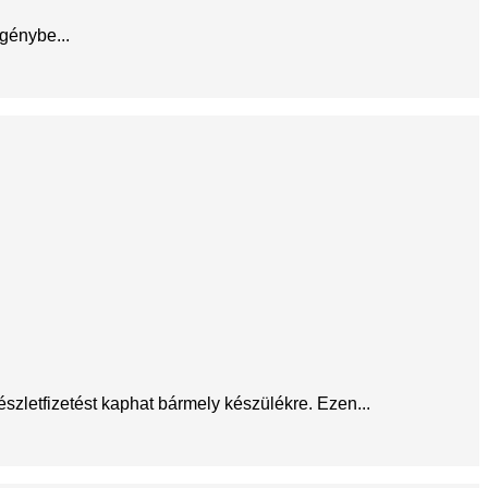
igénybe...
észletfizetést kaphat bármely készülékre. Ezen...