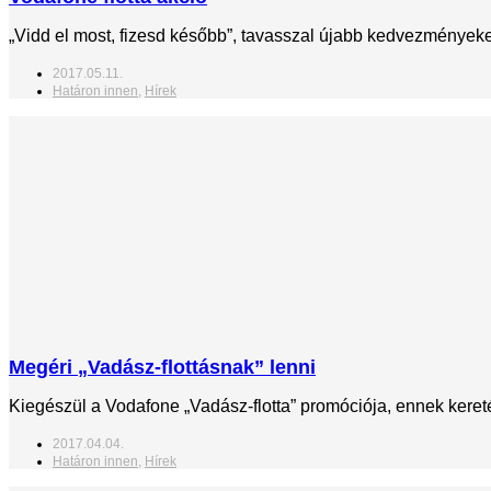
„Vidd el most, fizesd később”, tavasszal újabb kedvezményeket n
2017.05.11.
Határon innen
,
Hírek
Megéri „Vadász-flottásnak” lenni
Kiegészül a Vodafone „Vadász-flotta” promóciója, ennek keretéb
2017.04.04.
Határon innen
,
Hírek