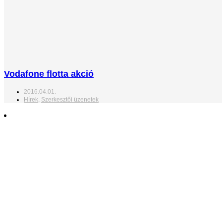
Vodafone flotta akció
2016.04.01.
Hírek
,
Szerkesztői üzenetek