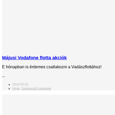
Májusi Vodafone flotta akciók
E hónapban is érdemes csatlakozni a Vadászflottához!
...
2016.05.02.
Hírek
,
Szerkesztői üzenetek