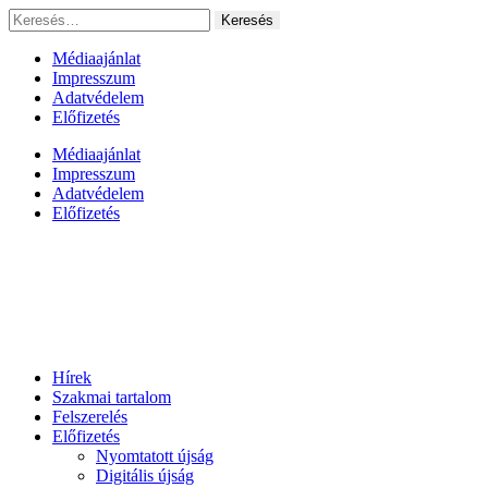
Ugrás
Keresés:
a
tartalomhoz
Médiaajánlat
Impresszum
Adatvédelem
Előfizetés
Médiaajánlat
Impresszum
Adatvédelem
Előfizetés
Hírek
Szakmai tartalom
Felszerelés
Előfizetés
Nyomtatott újság
Digitális újság