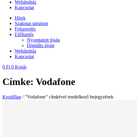
Webáruház
Kapcsolat
Hírek
Szakmai tartalom
Felszerelés
Előfizetés
Nyomtatott újság
Digitális újság
Webáruház
Kapcsolat
0
Ft
0
Kosár
Címke: Vodafone
Kezdőlap
/ “Vodafone” címkével rendelkező bejegyzések