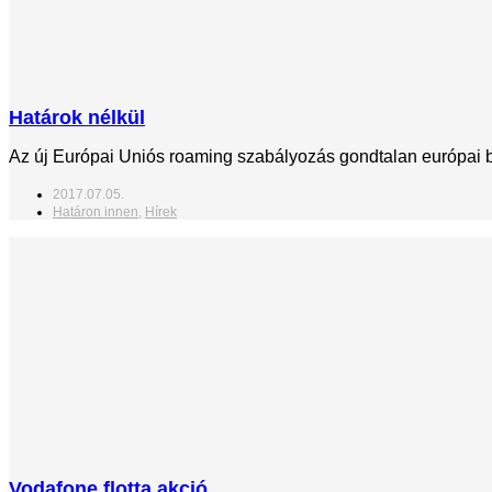
Határok nélkül
Az új Európai Uniós roaming szabályozás gondtalan európai ba
2017.07.05.
Határon innen
,
Hírek
Vodafone flotta akció