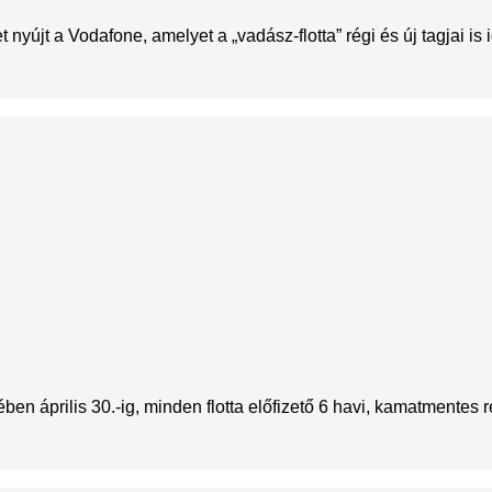
yújt a Vodafone, amelyet a „vadász-flotta” régi és új tagjai is 
en április 30.-ig, minden flotta előfizető 6 havi, kamatmentes r