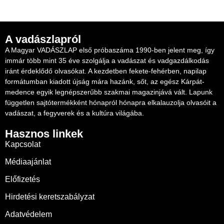
A vadászlapról
A Magyar VADÁSZLAP első próbaszáma 1990-ben jelent meg, így
immár több mint 35 éve szolgálja a vadászat és vadgazdálkodás
iránt érdeklődő olvasókat. A kezdetben fekete-fehérben, napilap
formátumban kiadott újság mára hazánk, sőt, az egész Kárpát-
medence egyik legnépszerűbb szakmai magazinjává vált. Lapunk
független sajtótermékként hónapról hónapra elkalauzolja olvasóit a
vadászat, a fegyverek és a kultúra világába.
Hasznos linkek
Kapcsolat
Médiaajánlat
Előfizetés
Hirdetési keretszabályzat
Adatvédelem