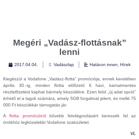
Megéri „Vadász-flottásnak”
lenni
2017.04.04.
Vadászlap
Határon innen
,
Hírek
Kiegészül a Vodafone „Vadász-flotta” promóciója, ennek keretében
április 30.-ig, minden flotta előfizető 6 havi, kamatmentes
részletfizetést kaphat bármely készülékre. Ezen felül „új adat opció”
érhető el a tagok számára, amely 5GB forgalmat jelent, és mellé 75
000 Ft készülékár támogatás jár.
A
flotta promócióról
bővebb felvilágosításért keressék fel az
önökhöz legközelebbi Vodafone szaküzletet.
VL