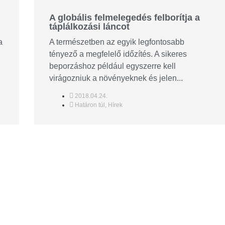
A globális felmelegedés felborítja a
táplálkozási láncot
a
A természetben az egyik legfontosabb
tényező a megfelelő időzítés. A sikeres
beporzáshoz például egyszerre kell
virágozniuk a növényeknek és jelen...
2018.04.24.
Határon túl
,
Hírek