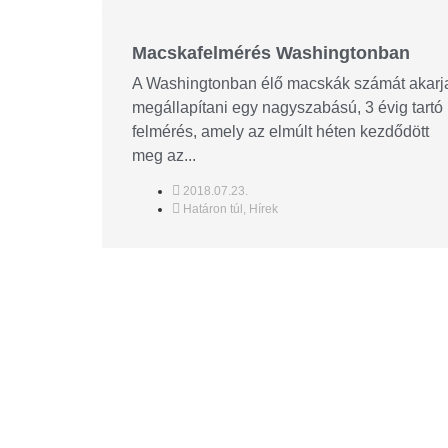
Macskafelmérés Washingtonban
A Washingtonban élő macskák számát akarj
megállapítani egy nagyszabású, 3 évig tartó
felmérés, amely az elmúlt héten kezdődött
meg az...
2018.07.23.
Határon túl
,
Hírek