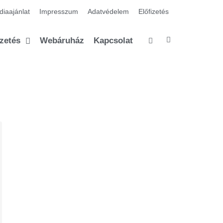
iaajánlat
Impresszum
Adatvédelem
Előfizetés
izetés
Webáruház
Kapcsolat