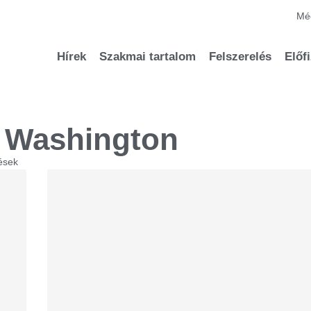
Méd
Hírek
Szakmai tartalom
Felszerelés
Előf
 Washington
ések