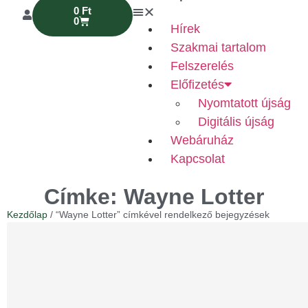
0
Ft
0
Hírek
Szakmai tartalom
Felszerelés
Előfizetés
Nyomtatott újság
Digitális újság
Webáruház
Kapcsolat
Címke: Wayne Lotter
Kezdőlap
/ “Wayne Lotter” címkével rendelkező bejegyzések