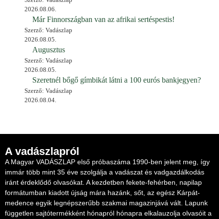
2026.08.06.
Már Finnországban van az afrikai sertéspestis!
Szerző: Vadászlap
2026.08.05.
Augusztus
Szerző: Vadászlap
2026.08.05.
Szeretnél bőgő gímbikát látni a 100 eurós bankjegyen?
Szerző: Vadászlap
2026.08.04.
A vadászlapról
A Magyar VADÁSZLAP első próbaszáma 1990-ben jelent meg, így
immár több mint 35 éve szolgálja a vadászat és vadgazdálkodás
iránt érdeklődő olvasókat. A kezdetben fekete-fehérben, napilap
formátumban kiadott újság mára hazánk, sőt, az egész Kárpát-
medence egyik legnépszerűbb szakmai magazinjává vált. Lapunk
független sajtótermékként hónapról hónapra elkalauzolja olvasóit a