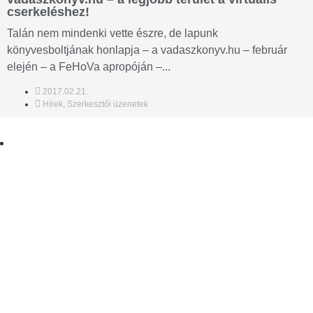
cserkeléshez!
Talán nem mindenki vette észre, de lapunk
könyvesboltjának honlapja – a vadaszkonyv.hu – február
elején – a FeHoVa apropóján –...
2017.02.21.
Hírek
,
Szerkesztői üzenetek