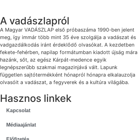
A vadászlapról
A Magyar VADÁSZLAP első próbaszáma 1990-ben jelent
meg, így immár több mint 35 éve szolgálja a vadászat és
vadgazdálkodás iránt érdeklődő olvasókat. A kezdetben
fekete-fehérben, napilap formátumban kiadott újság mára
hazánk, sőt, az egész Kárpát-medence egyik
legnépszerűbb szakmai magazinjává vált. Lapunk
független sajtótermékként hónapról hónapra elkalauzolja
olvasóit a vadászat, a fegyverek és a kultúra világába.
Hasznos linkek
Kapcsolat
Médiaajánlat
Előfizetés