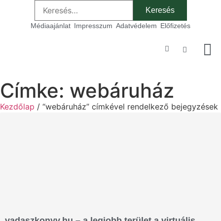
Médiaajánlat
Impresszum
Adatvédelem
Előfizetés
Szakmai
Címke: webáruház
Kezdőlap
/ “webáruház” címkével rendelkező bejegyzések
vadaszkonyv.hu – a legjobb terület a virtuális