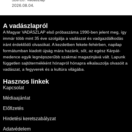
2026.08.04.
A vadászlapról
A Magyar VADÁSZLAP első próbaszáma 1990-ben jelent meg, így
immár több mint 35 éve szolgálja a vadászat és vadgazdálkodás
iránt érdeklődő olvasókat. A kezdetben fekete-fehérben, napilap
formátumban kiadott újság mára hazánk, sőt, az egész Kárpát-
medence egyik legnépszerűbb szakmai magazinjává vált. Lapunk
független sajtótermékként hónapról hónapra elkalauzolja olvasóit a
vadászat, a fegyverek és a kultúra világába.
Hasznos linkek
Kapcsolat
Médiaajánlat
Előfizetés
Hirdetési keretszabályzat
Adatvédelem