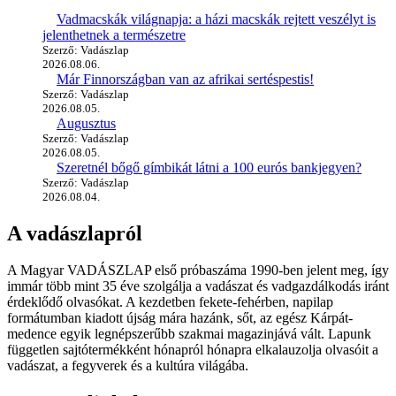
Vadmacskák világnapja: a házi macskák rejtett veszélyt is
jelenthetnek a természetre
Szerző: Vadászlap
2026.08.06.
Már Finnországban van az afrikai sertéspestis!
Szerző: Vadászlap
2026.08.05.
Augusztus
Szerző: Vadászlap
2026.08.05.
Szeretnél bőgő gímbikát látni a 100 eurós bankjegyen?
Szerző: Vadászlap
2026.08.04.
A vadászlapról
A Magyar VADÁSZLAP első próbaszáma 1990-ben jelent meg, így
immár több mint 35 éve szolgálja a vadászat és vadgazdálkodás iránt
érdeklődő olvasókat. A kezdetben fekete-fehérben, napilap
formátumban kiadott újság mára hazánk, sőt, az egész Kárpát-
medence egyik legnépszerűbb szakmai magazinjává vált. Lapunk
független sajtótermékként hónapról hónapra elkalauzolja olvasóit a
vadászat, a fegyverek és a kultúra világába.