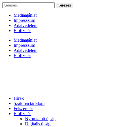
Ugrás
Keresés:
a
tartalomhoz
Médiaajánlat
Impresszum
Adatvédelem
Előfizetés
Médiaajánlat
Impresszum
Adatvédelem
Előfizetés
Hírek
Szakmai tartalom
Felszerelés
Előfizetés
Nyomtatott újság
Digitális újság