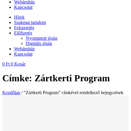
Webáruház
Kapcsolat
Hírek
Szakmai tartalom
Felszerelés
Előfizetés
Nyomtatott újság
Digitális újság
Webáruház
Kapcsolat
0
Ft
0
Kosár
Címke: Zártkerti Program
Kezdőlap
/ “Zártkerti Program” címkével rendelkező bejegyzések