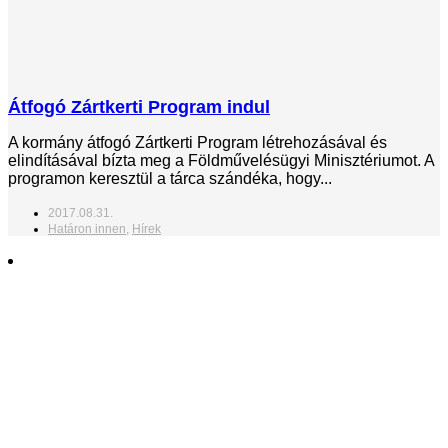
Átfogó Zártkerti Program indul
A kormány átfogó Zártkerti Program létrehozásával és
elindításával bízta meg a Földművelésügyi Minisztériumot. A
programon keresztül a tárca szándéka, hogy...
2017.08.31.
Határon innen
,
Hírek