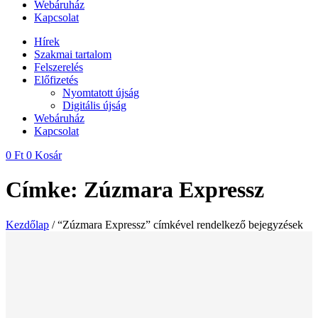
Webáruház
Kapcsolat
Hírek
Szakmai tartalom
Felszerelés
Előfizetés
Nyomtatott újság
Digitális újság
Webáruház
Kapcsolat
0
Ft
0
Kosár
Címke: Zúzmara Expressz
Kezdőlap
/ “Zúzmara Expressz” címkével rendelkező bejegyzések