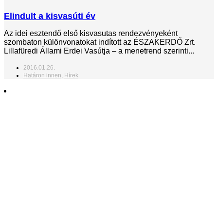
Elindult a kisvasúti év
Az idei esztendő első kisvasutas rendezvényeként
szombaton különvonatokat indított az ÉSZAKERDŐ Zrt.
Lillafüredi Állami Erdei Vasútja – a menetrend szerinti...
2016.01.26.
Határon innen
,
Hírek