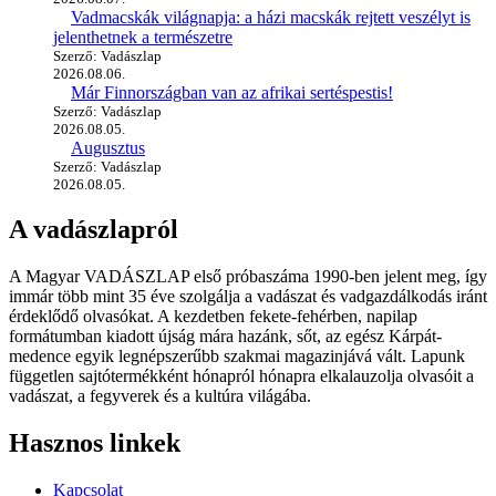
Vadmacskák világnapja: a házi macskák rejtett veszélyt is
jelenthetnek a természetre
Szerző: Vadászlap
2026.08.06.
Már Finnországban van az afrikai sertéspestis!
Szerző: Vadászlap
2026.08.05.
Augusztus
Szerző: Vadászlap
2026.08.05.
A vadászlapról
A Magyar VADÁSZLAP első próbaszáma 1990-ben jelent meg, így
immár több mint 35 éve szolgálja a vadászat és vadgazdálkodás iránt
érdeklődő olvasókat. A kezdetben fekete-fehérben, napilap
formátumban kiadott újság mára hazánk, sőt, az egész Kárpát-
medence egyik legnépszerűbb szakmai magazinjává vált. Lapunk
független sajtótermékként hónapról hónapra elkalauzolja olvasóit a
vadászat, a fegyverek és a kultúra világába.
Hasznos linkek
Kapcsolat