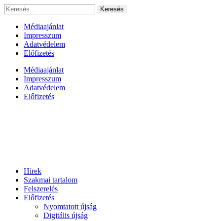
Ugrás
Keresés:
a
tartalomhoz
Médiaajánlat
Impresszum
Adatvédelem
Előfizetés
Médiaajánlat
Impresszum
Adatvédelem
Előfizetés
Hírek
Szakmai tartalom
Felszerelés
Előfizetés
Nyomtatott újság
Digitális újság