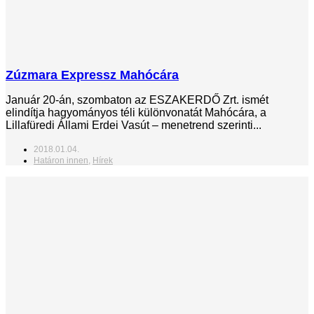
Zúzmara Expressz Mahócára
Január 20-án, szombaton az ESZAKERDŐ Zrt. ismét
elindítja hagyományos téli különvonatát Mahócára, a
Lillafüredi Állami Erdei Vasút – menetrend szerinti...
2018.01.04.
Határon innen
,
Hírek