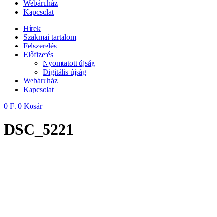
Webáruház
Kapcsolat
Hírek
Szakmai tartalom
Felszerelés
Előfizetés
Nyomtatott újság
Digitális újság
Webáruház
Kapcsolat
0
Ft
0
Kosár
DSC_5221