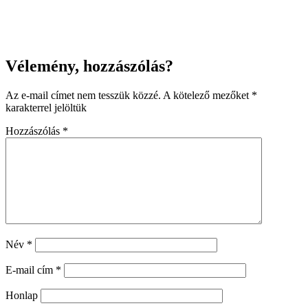
Vélemény, hozzászólás?
Az e-mail címet nem tesszük közzé.
A kötelező mezőket
*
karakterrel jelöltük
Hozzászólás
*
Név
*
E-mail cím
*
Honlap