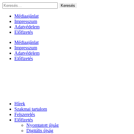
Ugrás
Keresés:
a
tartalomhoz
Médiaajánlat
Impresszum
Adatvédelem
Előfizetés
Médiaajánlat
Impresszum
Adatvédelem
Előfizetés
Hírek
Szakmai tartalom
Felszerelés
Előfizetés
Nyomtatott újság
Digitális újság