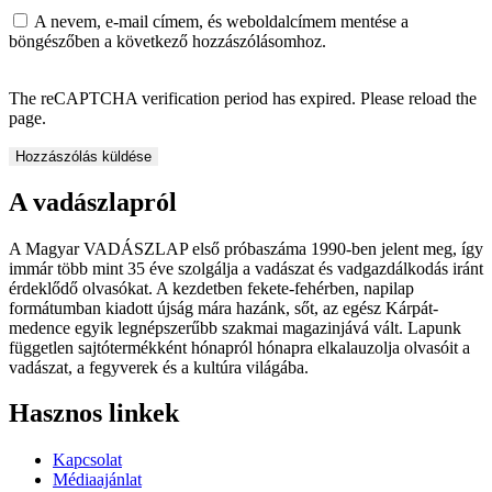
A nevem, e-mail címem, és weboldalcímem mentése a
böngészőben a következő hozzászólásomhoz.
The reCAPTCHA verification period has expired. Please reload the
page.
A vadászlapról
A Magyar VADÁSZLAP első próbaszáma 1990-ben jelent meg, így
immár több mint 35 éve szolgálja a vadászat és vadgazdálkodás iránt
érdeklődő olvasókat. A kezdetben fekete-fehérben, napilap
formátumban kiadott újság mára hazánk, sőt, az egész Kárpát-
medence egyik legnépszerűbb szakmai magazinjává vált. Lapunk
független sajtótermékként hónapról hónapra elkalauzolja olvasóit a
vadászat, a fegyverek és a kultúra világába.
Hasznos linkek
Kapcsolat
Médiaajánlat