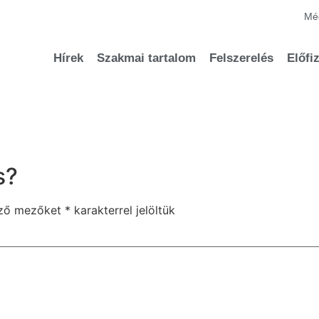
Méd
Hírek
Szakmai tartalom
Felszerelés
Előfi
s?
ező mezőket
*
karakterrel jelöltük