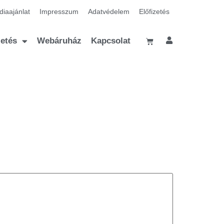
iaajánlat
Impresszum
Adatvédelem
Előfizetés
zetés
Webáruház
Kapcsolat