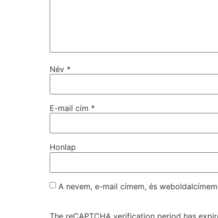
Név
*
E-mail cím
*
Honlap
A nevem, e-mail címem, és weboldalcíme
The reCAPTCHA verification period has expire