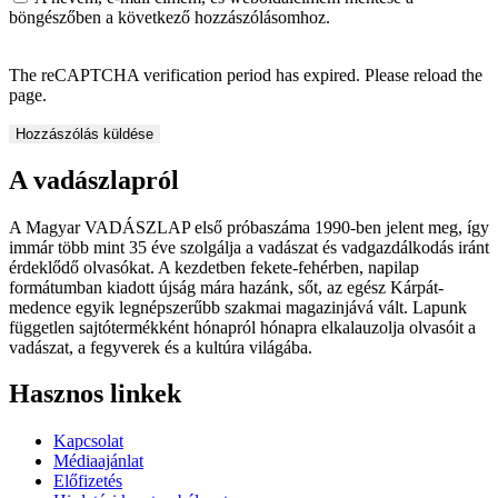
böngészőben a következő hozzászólásomhoz.
The reCAPTCHA verification period has expired. Please reload the
page.
A vadászlapról
A Magyar VADÁSZLAP első próbaszáma 1990-ben jelent meg, így
immár több mint 35 éve szolgálja a vadászat és vadgazdálkodás iránt
érdeklődő olvasókat. A kezdetben fekete-fehérben, napilap
formátumban kiadott újság mára hazánk, sőt, az egész Kárpát-
medence egyik legnépszerűbb szakmai magazinjává vált. Lapunk
független sajtótermékként hónapról hónapra elkalauzolja olvasóit a
vadászat, a fegyverek és a kultúra világába.
Hasznos linkek
Kapcsolat
Médiaajánlat
Előfizetés