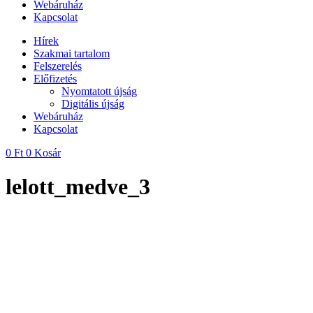
Webáruház
Kapcsolat
Hírek
Szakmai tartalom
Felszerelés
Előfizetés
Nyomtatott újság
Digitális újság
Webáruház
Kapcsolat
0
Ft
0
Kosár
lelott_medve_3