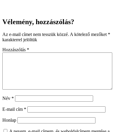
Vélemény, hozzászólás?
Az e-mail címet nem tesszük közzé.
A kötelező mezőket
*
karakterrel jelöltük
Hozzászólás
*
Név
*
E-mail cím
*
Honlap
A nevem, e-mail címem, és weboldalcímem mentése a