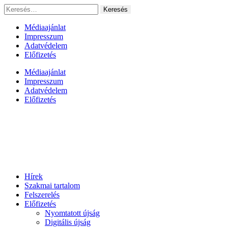
Ugrás
Keresés:
a
tartalomhoz
Médiaajánlat
Impresszum
Adatvédelem
Előfizetés
Médiaajánlat
Impresszum
Adatvédelem
Előfizetés
Hírek
Szakmai tartalom
Felszerelés
Előfizetés
Nyomtatott újság
Digitális újság