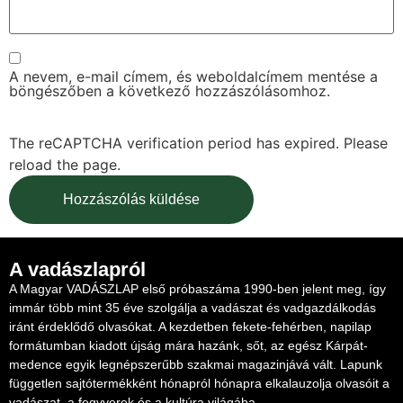
A nevem, e-mail címem, és weboldalcímem mentése a
böngészőben a következő hozzászólásomhoz.
The reCAPTCHA verification period has expired. Please
reload the page.
A vadászlapról
A Magyar VADÁSZLAP első próbaszáma 1990-ben jelent meg, így
immár több mint 35 éve szolgálja a vadászat és vadgazdálkodás
iránt érdeklődő olvasókat. A kezdetben fekete-fehérben, napilap
formátumban kiadott újság mára hazánk, sőt, az egész Kárpát-
medence egyik legnépszerűbb szakmai magazinjává vált. Lapunk
független sajtótermékként hónapról hónapra elkalauzolja olvasóit a
vadászat, a fegyverek és a kultúra világába.