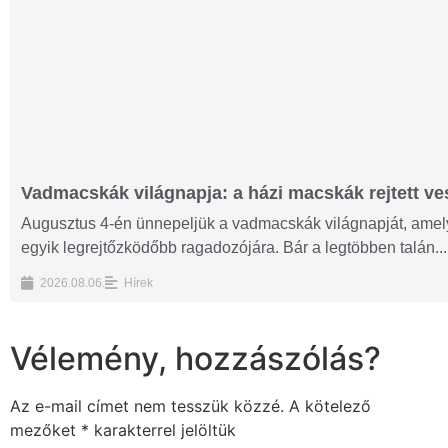
Vadmacskák világnapja: a házi macskák rejtett ves
Augusztus 4-én ünnepeljük a vadmacskák világnapját, amelyn
egyik legrejtőzködőbb ragadozójára. Bár a legtöbben talán...
2026.08.06.
Hírek
Vélemény, hozzászólás?
Az e-mail címet nem tesszük közzé.
A kötelező
mezőket
*
karakterrel jelöltük