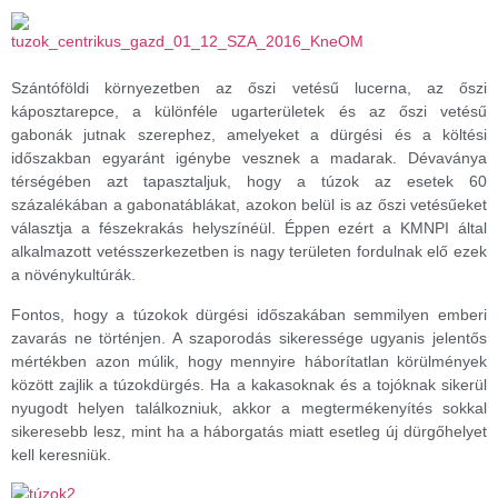
Szántóföldi környezetben az őszi vetésű lucerna, az őszi
káposztarepce, a különféle ugarterületek és az őszi vetésű
gabonák jutnak szerephez, amelyeket a dürgési és a költési
időszakban egyaránt igénybe vesznek a madarak. Dévaványa
térségében azt tapasztaljuk, hogy a túzok az esetek 60
százalékában a gabonatáblákat, azokon belül is az őszi vetésűeket
választja a fészekrakás helyszínéül. Éppen ezért a KMNPI által
alkalmazott vetésszerkezetben is nagy területen fordulnak elő ezek
a növénykultúrák.
Fontos, hogy a túzokok dürgési időszakában semmilyen emberi
zavarás ne történjen. A szaporodás sikeressége ugyanis jelentős
mértékben azon múlik, hogy mennyire háborítatlan körülmények
között zajlik a túzokdürgés. Ha a kakasoknak és a tojóknak sikerül
nyugodt helyen találkozniuk, akkor a megtermékenyítés sokkal
sikeresebb lesz, mint ha a háborgatás miatt esetleg új dürgőhelyet
kell keresniük.