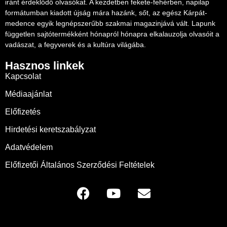
iránt érdeklődő olvasókat. A kezdetben fekete-fehérben, napilap
formátumban kiadott újság mára hazánk, sőt, az egész Kárpát-
medence egyik legnépszerűbb szakmai magazinjává vált. Lapunk
független sajtótermékként hónapról hónapra elkalauzolja olvasóit a
vadászat, a fegyverek és a kultúra világába.
Hasznos linkek
Kapcsolat
Médiaajánlat
Előfizetés
Hirdetési keretszabályzat
Adatvédelem
Előfizetői Általános Szerződési Feltételek