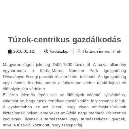
Túzok-centrikus gazdálkodás
2016.01.12.
Vadászlap
Határon innen
,
Hírek
Magyarországon jelenleg 1500-1600 túzok él. A hazai állomány
egyharmada a Körös-Maros Nemzeti Park Igazgatóság
Dévaványai-Ecsegi puszták részterületén található. Az igazgatóság
egyik fontos feladata ennek a fokozottan védett madárfajnak és
élőhelyének a védelme.
E téren jelentős lépés volt az élőhelyek védetté nyilvánítása,
valamint az, hogy túzok-centrikus gazdálkodást folytassanak rajtuk.
A gyakorlatban ez azt jelenti, hogy olyan növénykultúráknak
biztosítanak helyet, amelyeket az Alföld nagy madarai kifejezetten
kedvelnek. Ilyenek a természetes vagy természetközeli gyepek,
mivel a túzokról köztudott, hogy sztyeppi faj.