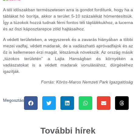
A téli időszakban természetesen arra is gondot fordítunk, hogy ha a
táblákat hó borítja, akkor a terület 5-10 százalékát hómentesítsük.
Így a túzokok hozzá tudnak férni fontos téli táplálékukhoz, a lucerna
és az őszi káposztarepce zöld hajtásaihoz.
A védett területeken, a vegyszerek és a zavarás hiányában a többi
mezei vadfaj, védett madarak, de a vadászható apróvadfajok és az
őz is kellemesen érzi magát, létszámuk növekszik. Az ország másik
„túzokos területén” a Lajta Hanságban és környékén a
vadászatokat is a védett madarak vonulásához, dürgéséhez
igazítják.
Forrás: Körös-Maros Nemzeti Park Igazgatóság
Megosztás
További hírek