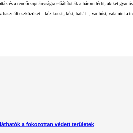
 és a rendőrkapitányságra előállították a három férfit, akiket gyanúsít
sznált eszközöket – kézikocsit, kést, baltát –, vadhúst, valamint a tró
láthatók a fokozottan védett területek