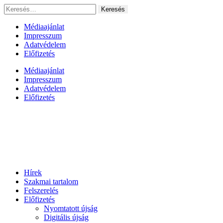
Ugrás
Keresés:
a
tartalomhoz
Médiaajánlat
Impresszum
Adatvédelem
Előfizetés
Médiaajánlat
Impresszum
Adatvédelem
Előfizetés
Hírek
Szakmai tartalom
Felszerelés
Előfizetés
Nyomtatott újság
Digitális újság