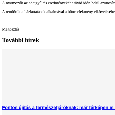
A nyomozók az adatgyűjtés eredményeként rövid időn belül azonosították
A rendőrök a házkutatások alkalmával a bűncselekmény elkövetéséhez ha
Megosztás
További hírek
Fontos újítás a természetjáróknak: már térképen is 