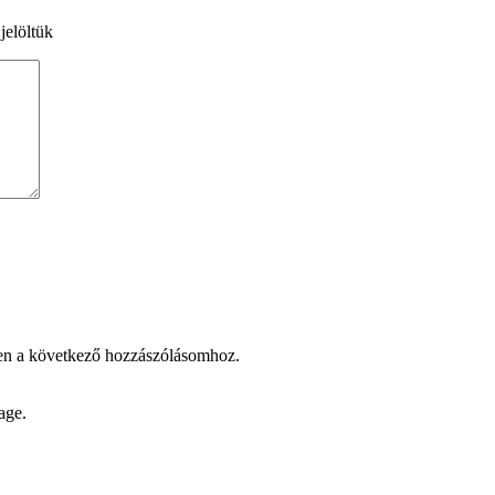
jelöltük
en a következő hozzászólásomhoz.
age.