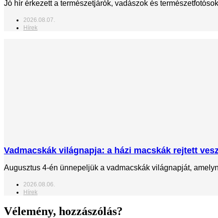
Jó hír érkezett a természetjárók, vadászok és természetfotós
2026.08.07.
Hírek
Vadmacskák világnapja: a házi macskák rejtett veszé
Augusztus 4-én ünnepeljük a vadmacskák világnapját, amelynek
2026.08.06.
Hírek
Vélemény, hozzászólás?