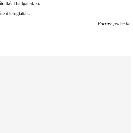
ottként hallgattak ki.
feát lefoglalták.
Forrás: police.hu