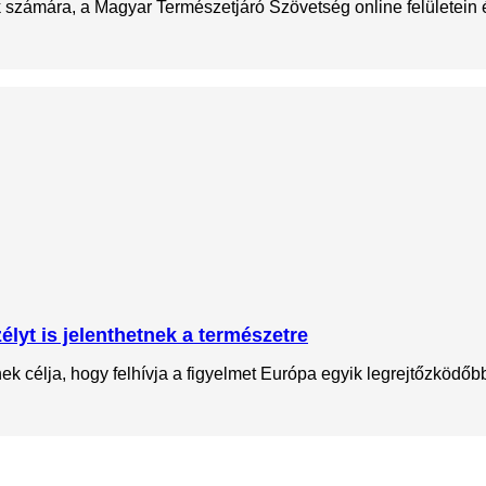
ok számára, a Magyar Természetjáró Szövetség online felületein
lyt is jelenthetnek a természetre
 célja, hogy felhívja a figyelmet Európa egyik legrejtőzködőbb 