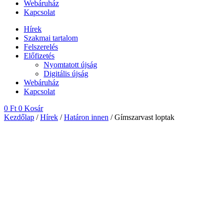
Webáruház
Kapcsolat
Hírek
Szakmai tartalom
Felszerelés
Előfizetés
Nyomtatott újság
Digitális újság
Webáruház
Kapcsolat
0
Ft
0
Kosár
Kezdőlap
/
Hírek
/
Határon innen
/ Gímszarvast loptak