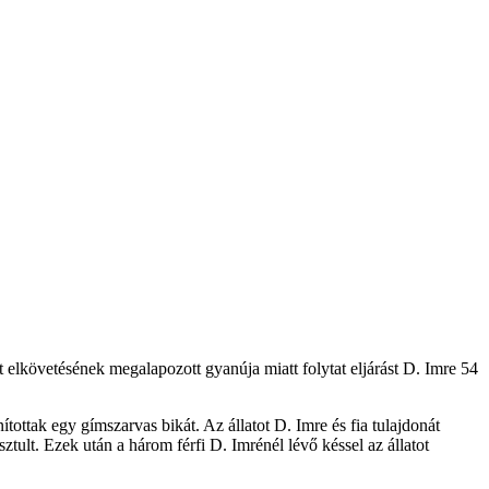
 elkövetésének megalapozott gyanúja miatt folytat eljárást D. Imre 54
tottak egy gímszarvas bikát. Az állatot D. Imre és fia tulajdonát
ult. Ezek után a három férfi D. Imrénél lévő késsel az állatot