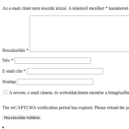
Az e-mail címet nem tesszük közzé.
A kötelező mezőket
*
karakterrel 
Hozzászólás
*
Név
*
E-mail cím
*
Honlap
A nevem, e-mail címem, és weboldalcímem mentése a böngészőb
The reCAPTCHA verification period has expired. Please reload the p