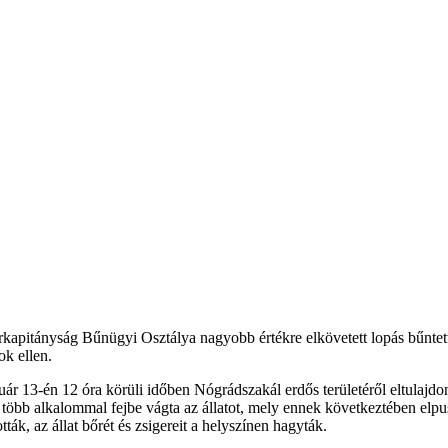
kapitányság Bűnügyi Osztálya nagyobb értékre elkövetett lopás bűntett
ok ellen.
uár 13-én 12 óra körüli időben Nógrádszakál erdős területéről eltulajdoní
bb alkalommal fejbe vágta az állatot, mely ennek következtében elpuszt
ták, az állat bőrét és zsigereit a helyszínen hagyták.