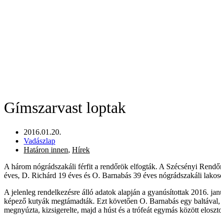
Gímszarvast loptak
2016.01.20.
Vadászlap
Határon innen
,
Hírek
A három nógrádszakáli férfit a rendőrök elfogták. A Szécsényi Rendőr
éves, D. Richárd 19 éves és O. Barnabás 39 éves nógrádszakáli lakos
A jelenleg rendelkezésre álló adatok alapján a gyanúsítottak 2016. jan
képező kutyák megtámadták. Ezt követően O. Barnabás egy baltával, tö
megnyúzta, kizsigerelte, majd a húst és a trófeát egymás között elosztot