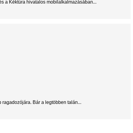
 és a Kéktúra hivatalos mobilalkalmazásában...
ragadozójára. Bár a legtöbben talán...