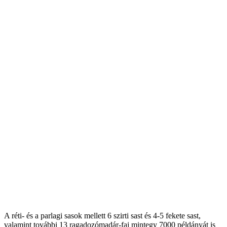
A réti- és a parlagi sasok mellett 6 szirti sast és 4-5 fekete sast,
valamint további 13 ragadozómadár-faj mintegy 7000 példányát is