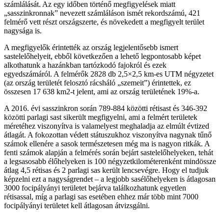
számlálását. Az egy időben történő megfigyelések miatt
„sasszinkronnak” nevezett számláláson ismét rekordszámú, 421
felmérő vett részt országszerte, és növekedett a megfigyelt terület
nagysága is.
A megfigyelők érintették az ország legjelentősebb ismert
sastelelőhelyeit, ebből következően a lehető legpontosabb képet
alkothatunk a hazánkban tartózkodó fajokról és ezek
egyedszámáról. A felmérők 2828 db 2,5×2,5 km-es UTM négyzetet
(az ország területét felosztó rácsháló „szemeit”) érintettek, ez
összesen 17 638 km2-t jelent, ami az ország területének 19%-a.
A 2016. évi sasszinkron során 789-884 közötti rétisast és 346-392
közötti parlagi sast sikerült megfigyelni, ami a felmért területek
méretéhez viszonyítva is valamelyest meghaladja az elmúlt évtized
átlagát. A fokozottan védett státuszukhoz viszonyítva nagynak tűnő
számok ellenére a sasok természetesen még ma is nagyon ritkák. A
fenti számok alapján a felmérés során bejárt sastelelőhelyeken, tehát
a legsasosabb élőhelyeken is 100 négyzetkilométerenként mindössze
átlag 4,5 rétisas és 2 parlagi sas került lencsevégre. Hogy el tudjuk
képzelni ezt a nagyságrendet – a legjobb sasélőhelyeken is átlagosan
3000 focipályányi területet bejárva találkozhatunk egyetlen
rétisassal, míg a parlagi sas esetében ehhez már több mint 7000
focipályányi területet kell átlagosan átvizsgálni.