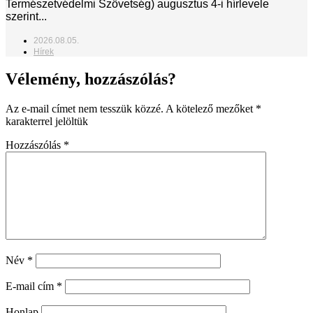
Természetvédelmi Szövetség) augusztus 4-i hírlevele
szerint...
2026.08.05.
Hírek
Vélemény, hozzászólás?
Az e-mail címet nem tesszük közzé.
A kötelező mezőket
*
karakterrel jelöltük
Hozzászólás
*
Név
*
E-mail cím
*
Honlap