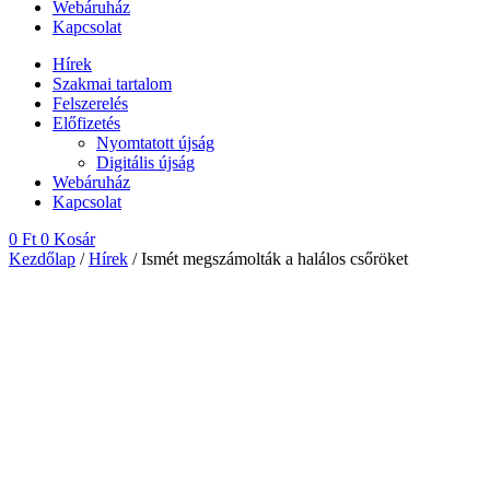
Webáruház
Kapcsolat
Hírek
Szakmai tartalom
Felszerelés
Előfizetés
Nyomtatott újság
Digitális újság
Webáruház
Kapcsolat
0
Ft
0
Kosár
Kezdőlap
/
Hírek
/ Ismét megszámolták a halálos csőröket