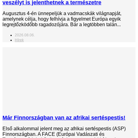
veszélyt is jelenthetnek a természetre
Augusztus 4-én ünnepeljük a vadmacskák világnapját,
amelynek célja, hogy felhívja a figyelmet Európa egyik
legrejtőzködőbb ragadozójára. Bár a legtöbben talán...
2026.08.06.
Hírek
Már Finnországban van az afrikai sertéspestis!
Első alkalommal jelent meg az afrikai sertéspestis (ASP)
Finnországban. A FACE (Európai Vadászati és