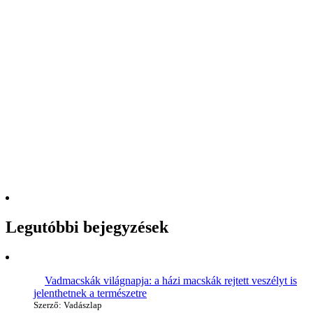
Legutóbbi bejegyzések
Vadmacskák világnapja: a házi macskák rejtett veszélyt is
jelenthetnek a természetre
Szerző: Vadászlap