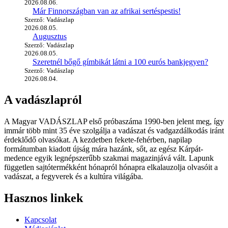
2026.08.06.
Már Finnországban van az afrikai sertéspestis!
Szerző: Vadászlap
2026.08.05.
Augusztus
Szerző: Vadászlap
2026.08.05.
Szeretnél bőgő gímbikát látni a 100 eurós bankjegyen?
Szerző: Vadászlap
2026.08.04.
A vadászlapról
A Magyar VADÁSZLAP első próbaszáma 1990-ben jelent meg, így
immár több mint 35 éve szolgálja a vadászat és vadgazdálkodás iránt
érdeklődő olvasókat. A kezdetben fekete-fehérben, napilap
formátumban kiadott újság mára hazánk, sőt, az egész Kárpát-
medence egyik legnépszerűbb szakmai magazinjává vált. Lapunk
független sajtótermékként hónapról hónapra elkalauzolja olvasóit a
vadászat, a fegyverek és a kultúra világába.
Hasznos linkek
Kapcsolat