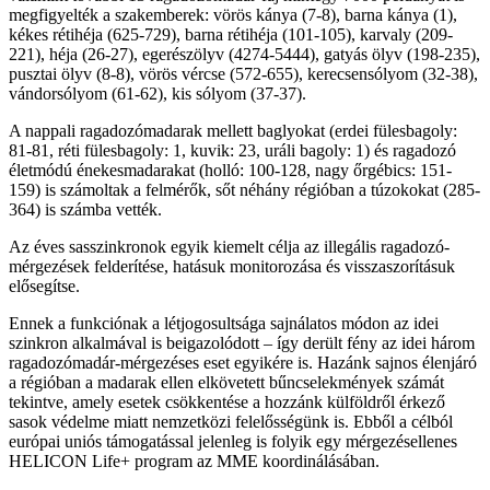
megfigyelték a szakemberek: vörös kánya (7-8), barna kánya (1),
kékes rétihéja (625-729), barna rétihéja (101-105), karvaly (209-
221), héja (26-27), egerészölyv (4274-5444), gatyás ölyv (198-235),
pusztai ölyv (8-8), vörös vércse (572-655), kerecsensólyom (32-38),
vándorsólyom (61-62), kis sólyom (37-37).
A nappali ragadozómadarak mellett baglyokat (erdei fülesbagoly:
81-81, réti fülesbagoly: 1, kuvik: 23, uráli bagoly: 1) és ragadozó
életmódú énekesmadarakat (holló: 100-128, nagy őrgébics: 151-
159) is számoltak a felmérők, sőt néhány régióban a túzokokat (285-
364) is számba vették.
Az éves sasszinkronok egyik kiemelt célja az illegális ragadozó-
mérgezések felderítése, hatásuk monitorozása és visszaszorításuk
elősegítse.
Ennek a funkciónak a létjogosultsága sajnálatos módon az idei
szinkron alkalmával is beigazolódott – így derült fény az idei három
ragadozómadár-mérgezéses eset egyikére is. Hazánk sajnos élenjáró
a régióban a madarak ellen elkövetett bűncselekmények számát
tekintve, amely esetek csökkentése a hozzánk külföldről érkező
sasok védelme miatt nemzetközi felelősségünk is. Ebből a célból
európai uniós támogatással jelenleg is folyik egy mérgezésellenes
HELICON Life+ program az MME koordinálásában.