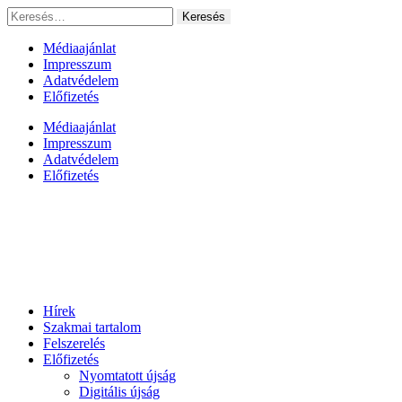
Ugrás
Keresés:
a
tartalomhoz
Médiaajánlat
Impresszum
Adatvédelem
Előfizetés
Médiaajánlat
Impresszum
Adatvédelem
Előfizetés
Hírek
Szakmai tartalom
Felszerelés
Előfizetés
Nyomtatott újság
Digitális újság