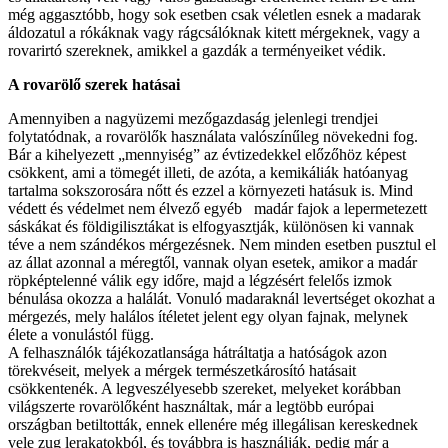
még aggasztóbb, hogy sok esetben csak véletlen esnek a madarak
áldozatul a rókáknak vagy rágcsálóknak kitett mérgeknek, vagy a
rovarirtó szereknek, amikkel a gazdák a terményeiket védik.
A rovarölő szerek hatásai
Amennyiben a nagyüzemi mezőgazdaság jelenlegi trendjei
folytatódnak, a rovarölők használata valószínűleg növekedni fog.
Bár a kihelyezett „mennyiség” az évtizedekkel előzőhöz képest
csökkent, ami a tömegét illeti, de azóta, a kemikáliák hatóanyag
tartalma sokszorosára nőtt és ezzel a környezeti hatásuk is. Mind
védett és védelmet nem élvező egyéb madár fajok a lepermetezett
sáskákat és földigilisztákat is elfogyasztják, különösen ki vannak
téve a nem szándékos mérgezésnek. Nem minden esetben pusztul el
az állat azonnal a méregtől, vannak olyan esetek, amikor a madár
röpképtelenné válik egy időre, majd a légzésért felelős izmok
bénulása okozza a halálát. Vonuló madaraknál levertséget okozhat a
mérgezés, mely halálos ítéletet jelent egy olyan fajnak, melynek
élete a vonulástól függ.
A felhasználók tájékozatlansága hátráltatja a hatóságok azon
törekvéseit, melyek a mérgek természetkárosító hatásait
csökkentenék. A legveszélyesebb szereket, melyeket korábban
világszerte rovarölőként használtak, már a legtöbb európai
országban betiltották, ennek ellenére még illegálisan kereskednek
vele zug lerakatokból, és továbbra is használják, pedig már a