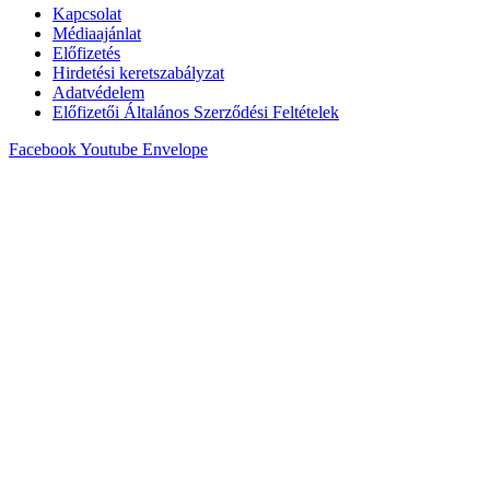
Kapcsolat
Médiaajánlat
Előfizetés
Hirdetési keretszabályzat
Adatvédelem
Előfizetői Általános Szerződési Feltételek
Facebook
Youtube
Envelope