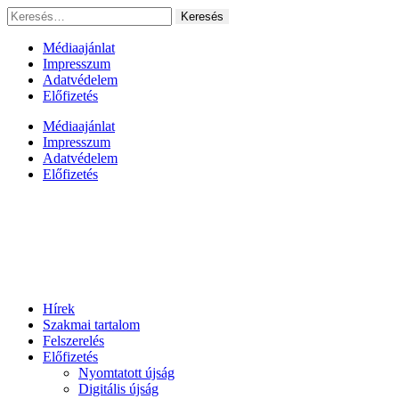
Ugrás
Keresés:
a
tartalomhoz
Médiaajánlat
Impresszum
Adatvédelem
Előfizetés
Médiaajánlat
Impresszum
Adatvédelem
Előfizetés
Hírek
Szakmai tartalom
Felszerelés
Előfizetés
Nyomtatott újság
Digitális újság