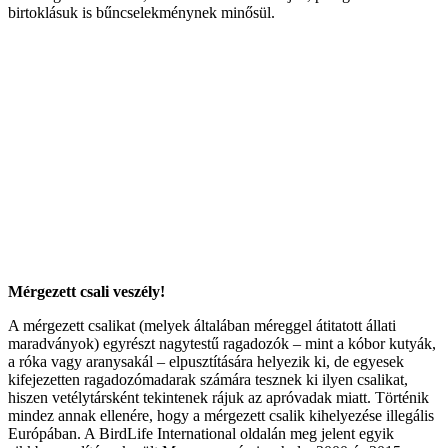
birtoklásuk is bűncselekménynek minősül.
Mérgezett csali veszély!
A mérgezett csalikat (melyek általában méreggel átitatott állati
maradványok) egyrészt nagytestű ragadozók – mint a kóbor kutyák,
a róka vagy aranysakál – elpusztítására helyezik ki, de egyesek
kifejezetten ragadozómadarak számára tesznek ki ilyen csalikat,
hiszen vetélytársként tekintenek rájuk az apróvadak miatt. Történik
mindez annak ellenére, hogy a mérgezett csalik kihelyezése illegális
Európában. A BirdLife International oldalán meg jelent egyik