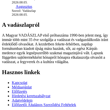
2026.08.05.
Augusztus
Szerző: Vadászlap
2026.08.05.
A vadászlapról
A Magyar VADÁSZLAP első próbaszáma 1990-ben jelent meg, így
immár több mint 35 éve szolgálja a vadászat és vadgazdálkodás iránt
érdeklődő olvasókat. A kezdetben fekete-fehérben, napilap
formátumban kiadott újság mára hazánk, sőt, az egész Kárpát-
medence egyik legnépszerűbb szakmai magazinjává vált. Lapunk
független sajtótermékként hónapról hónapra elkalauzolja olvasóit a
vadászat, a fegyverek és a kultúra világába.
Hasznos linkek
Kapcsolat
Médiaajánlat
Előfizetés
Hirdetési keretszabályzat
Adatvédelem
Előfizetői Általános Szerződési Feltételek