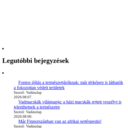
Legutóbbi bejegyzések
Fontos újítás a természetjáróknak: már térképen is láthatók
a fokozottan védett területek
Szerző: Vadászlap
2026.08.07.
Vadmacskák világnapja: a házi macskák rejtett veszélyt is
jelenthetnek a természetre
Szerző: Vadászlap
2026.08.06.
Már Finnországban van az afrikai sertéspestis!
Szerző: Vadászlap