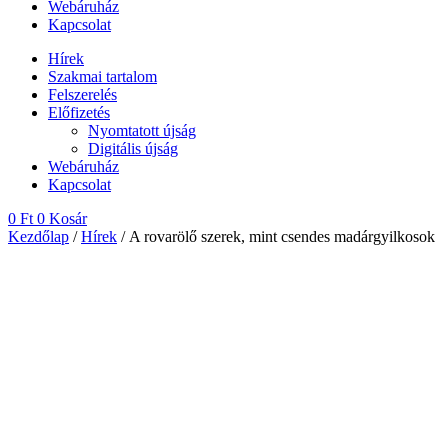
Webáruház
Kapcsolat
Hírek
Szakmai tartalom
Felszerelés
Előfizetés
Nyomtatott újság
Digitális újság
Webáruház
Kapcsolat
0
Ft
0
Kosár
Kezdőlap
/
Hírek
/ A rovarölő szerek, mint csendes madárgyilkosok