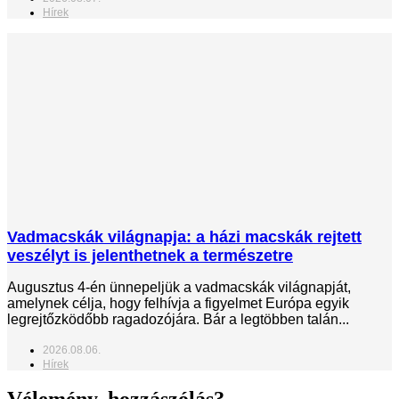
Hírek
Vadmacskák világnapja: a házi macskák rejtett
veszélyt is jelenthetnek a természetre
Augusztus 4-én ünnepeljük a vadmacskák világnapját,
amelynek célja, hogy felhívja a figyelmet Európa egyik
legrejtőzködőbb ragadozójára. Bár a legtöbben talán...
2026.08.06.
Hírek