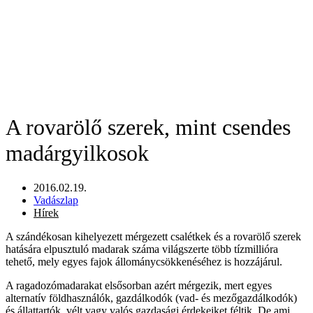
A rovarölő szerek, mint csendes
madárgyilkosok
2016.02.19.
Vadászlap
Hírek
A szándékosan kihelyezett mérgezett csalétkek és a rovarölő szerek
hatására elpusztuló madarak száma világszerte több tízmillióra
tehető, mely egyes fajok állománycsökkenéséhez is hozzájárul.
A ragadozómadarakat elsősorban azért mérgezik, mert egyes
alternatív földhasználók, gazdálkodók (vad- és mezőgazdálkodók)
és állattartók, vélt vagy valós gazdasági érdekeiket féltik. De ami