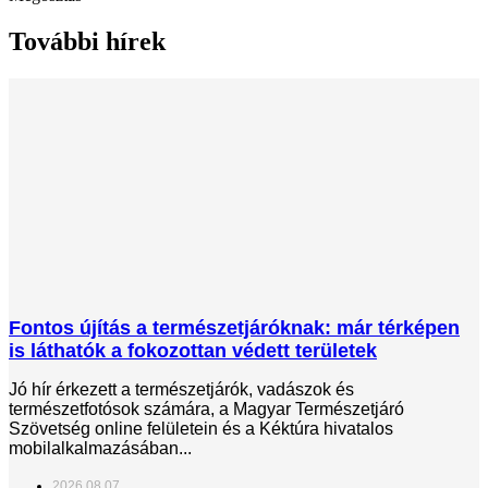
További hírek
Fontos újítás a természetjáróknak: már térképen
is láthatók a fokozottan védett területek
Jó hír érkezett a természetjárók, vadászok és
természetfotósok számára, a Magyar Természetjáró
Szövetség online felületein és a Kéktúra hivatalos
mobilalkalmazásában...
2026.08.07.