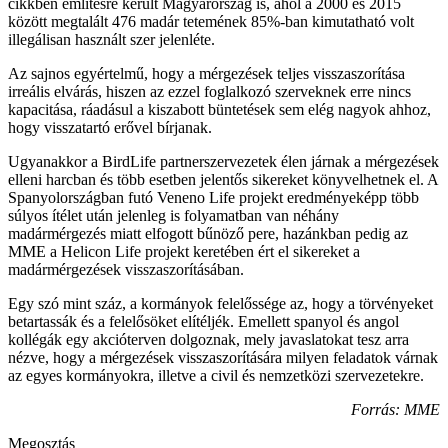
cikkben említésre került Magyarország is, ahol a 2000 és 2015
között megtalált 476 madár tetemének 85%-ban kimutatható volt
illegálisan használt szer jelenléte.
Az sajnos egyértelmű, hogy a mérgezések teljes visszaszorítása
irreális elvárás, hiszen az ezzel foglalkozó szerveknek erre nincs
kapacitása, ráadásul a kiszabott büntetések sem elég nagyok ahhoz,
hogy visszatartó erővel bírjanak.
Ugyanakkor a BirdLife partnerszervezetek élen járnak a mérgezések
elleni harcban és több esetben jelentős sikereket könyvelhetnek el. A
Spanyolországban futó Veneno Life projekt eredményeképp több
súlyos ítélet után jelenleg is folyamatban van néhány
madármérgezés miatt elfogott bűnöző pere, hazánkban pedig az
MME a Helicon Life projekt keretében ért el sikereket a
madármérgezések visszaszorításában.
Egy szó mint száz, a kormányok felelőssége az, hogy a törvényeket
betartassák és a felelősöket elítéljék. Emellett spanyol és angol
kollégák egy akcióterven dolgoznak, mely javaslatokat tesz arra
nézve, hogy a mérgezések visszaszorítására milyen feladatok várnak
az egyes kormányokra, illetve a civil és nemzetközi szervezetekre.
Forrás: MME
Megosztás