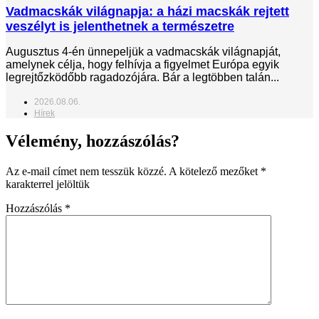
Vadmacskák világnapja: a házi macskák rejtett
veszélyt is jelenthetnek a természetre
Augusztus 4-én ünnepeljük a vadmacskák világnapját,
amelynek célja, hogy felhívja a figyelmet Európa egyik
legrejtőzködőbb ragadozójára. Bár a legtöbben talán...
2026.08.06.
Hírek
Vélemény, hozzászólás?
Az e-mail címet nem tesszük közzé.
A kötelező mezőket
*
karakterrel jelöltük
Hozzászólás
*