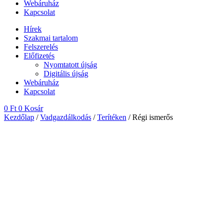
Webáruház
Kapcsolat
Hírek
Szakmai tartalom
Felszerelés
Előfizetés
Nyomtatott újság
Digitális újság
Webáruház
Kapcsolat
0
Ft
0
Kosár
Kezdőlap
/
Vadgazdálkodás
/
Terítéken
/ Régi ismerős