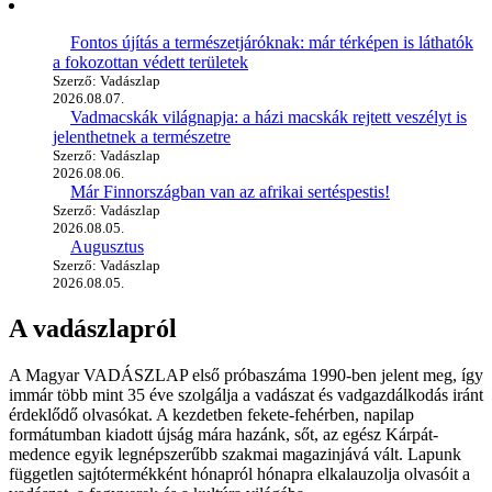
Fontos újítás a természetjáróknak: már térképen is láthatók
a fokozottan védett területek
Szerző: Vadászlap
2026.08.07.
Vadmacskák világnapja: a házi macskák rejtett veszélyt is
jelenthetnek a természetre
Szerző: Vadászlap
2026.08.06.
Már Finnországban van az afrikai sertéspestis!
Szerző: Vadászlap
2026.08.05.
Augusztus
Szerző: Vadászlap
2026.08.05.
A vadászlapról
A Magyar VADÁSZLAP első próbaszáma 1990-ben jelent meg, így
immár több mint 35 éve szolgálja a vadászat és vadgazdálkodás iránt
érdeklődő olvasókat. A kezdetben fekete-fehérben, napilap
formátumban kiadott újság mára hazánk, sőt, az egész Kárpát-
medence egyik legnépszerűbb szakmai magazinjává vált. Lapunk
független sajtótermékként hónapról hónapra elkalauzolja olvasóit a