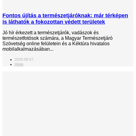
Fontos újítás a természetjáróknak: már térképen
is láthatók a fokozottan védett területek
Jó hír érkezett a természetjárók, vadászok és
természetfotósok számára, a Magyar Természetjáró
Szövetség online felületein és a Kéktúra hivatalos
mobilalkalmazásában...
2026.08.07.
Hírek