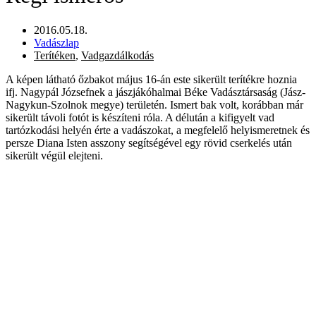
2016.05.18.
Vadászlap
Terítéken
,
Vadgazdálkodás
A képen látható őzbakot május 16-án este sikerült terítékre hoznia
ifj. Nagypál Józsefnek a jászjákóhalmai Béke Vadásztársaság (Jász-
Nagykun-Szolnok megye) területén. Ismert bak volt, korábban már
sikerült távoli fotót is készíteni róla. A délután a kifigyelt vad
tartózkodási helyén érte a vadászokat, a megfelelő helyismeretnek és
persze Diana Isten asszony segítségével egy rövid cserkelés után
sikerült végül elejteni.