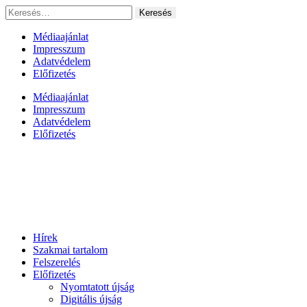
Ugrás
Keresés:
a
tartalomhoz
Médiaajánlat
Impresszum
Adatvédelem
Előfizetés
Médiaajánlat
Impresszum
Adatvédelem
Előfizetés
Hírek
Szakmai tartalom
Felszerelés
Előfizetés
Nyomtatott újság
Digitális újság