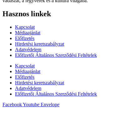
vadászat, a fegyverek és a kultúra világába.
Hasznos linkek
Kapcsolat
Médiaajánlat
Előfizetés
Hirdetési keretszabályzat
Adatvédelem
Előfizetői Általános Szerződési Feltételek
Kapcsolat
Médiaajánlat
Előfizetés
Hirdetési keretszabályzat
Adatvédelem
Előfizetői Általános Szerződési Feltételek
Facebook
Youtube
Envelope