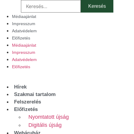
Keresés:
Ugrás
a
Médiaajánlat
tartalomhoz
Impresszum
Adatvédelem
Előfizetés
Médiaajánlat
Impresszum
Adatvédelem
Előfizetés
Hírek
Szakmai tartalom
Felszerelés
Előfizetés
Nyomtatott újság
Digitális újság
Webáruház