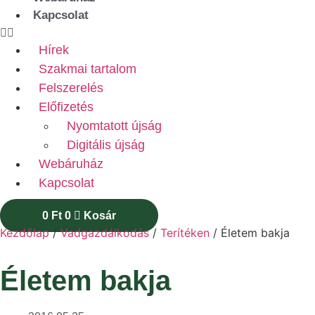
Kapcsolat
Hírek
Szakmai tartalom
Felszerelés
Előfizetés
Nyomtatott újság
Digitális újság
Webáruház
Kapcsolat
0
Ft
0
Kosár
Kezdőlap
/
Vadgazdálkodás
/
Terítéken
/ Életem bakja
Életem bakja