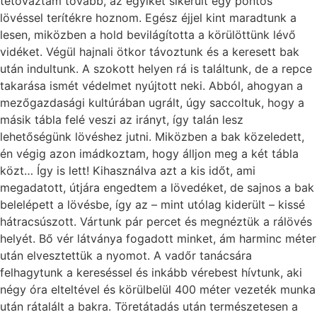
tétováztam tovább, az egyiket sikerült egy pontos
lövéssel terítékre hoznom. Egész éjjel kint maradtunk a
lesen, miközben a hold bevilágította a körülöttünk lévő
vidéket. Végül hajnali ötkor távoztunk és a keresett bak
után indultunk. A szokott helyen rá is találtunk, de a repce
takarása ismét védelmet nyújtott neki. Abból, ahogyan a
mezőgazdasági kultúrában ugrált, úgy saccoltuk, hogy a
másik tábla felé veszi az irányt, így talán lesz
lehetőségünk lövéshez jutni. Miközben a bak közeledett,
én végig azon imádkoztam, hogy álljon meg a két tábla
közt… Így is lett! Kihasználva azt a kis időt, ami
megadatott, útjára engedtem a lövedéket, de sajnos a bak
belelépett a lövésbe, így az – mint utólag kiderült – kissé
hátracsúszott. Vártunk pár percet és megnéztük a rálövés
helyét. Bő vér látványa fogadott minket, ám harminc méter
után elvesztettük a nyomot. A vadőr tanácsára
felhagytunk a kereséssel és inkább vérebest hívtunk, aki
négy óra elteltével és körülbelül 400 méter vezeték munka
után rátalált a bakra. Töretátadás után természetesen a