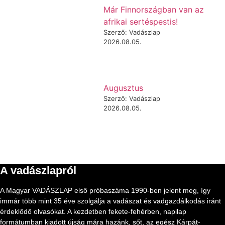
Már Finnországban van az
afrikai sertéspestis!
Szerző: Vadászlap
2026.08.05.
Augusztus
Szerző: Vadászlap
2026.08.05.
A vadászlapról
A Magyar VADÁSZLAP első próbaszáma 1990-ben jelent meg, így
immár több mint 35 éve szolgálja a vadászat és vadgazdálkodás iránt
érdeklődő olvasókat. A kezdetben fekete-fehérben, napilap
formátumban kiadott újság mára hazánk, sőt, az egész Kárpát-