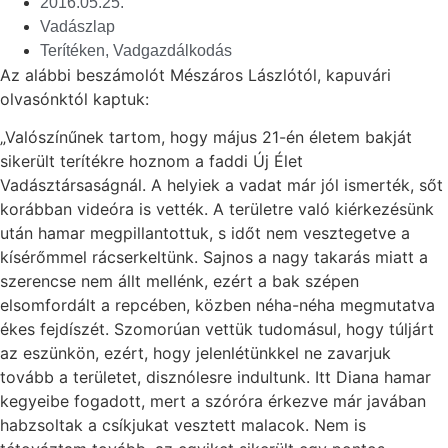
2016.05.25.
Vadászlap
Terítéken
,
Vadgazdálkodás
Az alábbi beszámolót Mészáros Lászlótól, kapuvári
olvasónktól kaptuk:
„Valószínűnek tartom, hogy május 21-én életem bakját
sikerült terítékre hoznom a faddi Új Élet
Vadásztársaságnál. A helyiek a vadat már jól ismerték, sőt
korábban videóra is vették. A területre való kiérkezésünk
után hamar megpillantottuk, s időt nem vesztegetve a
kísérőmmel rácserkeltünk. Sajnos a nagy takarás miatt a
szerencse nem állt mellénk, ezért a bak szépen
elsomfordált a repcében, közben néha-néha megmutatva
ékes fejdíszét. Szomorúan vettük tudomásul, hogy túljárt
az eszünkön, ezért, hogy jelenlétünkkel ne zavarjuk
tovább a területet, disznólesre indultunk. Itt Diana hamar
kegyeibe fogadott, mert a szóróra érkezve már javában
habzsoltak a csíkjukat vesztett malacok. Nem is