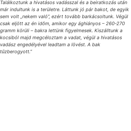
Találkoztunk a hivatásos vadásszal és a beiratkozás után
már indultunk is a területre. Láttunk jó pár bakot, de egyik
sem volt „nekem való”, ezért tovább barkácsoltunk. Végül
csak eljött az én időm, amikor egy ághiányos – 260-270
gramm körüli – bakra lettünk figyelmesek. Kiszálltunk a
kocsiból majd megcéloztam a vadat, végül a hivatásos
vadász engedélyével leadtam a lövést. A bak
tűzberogyott.”