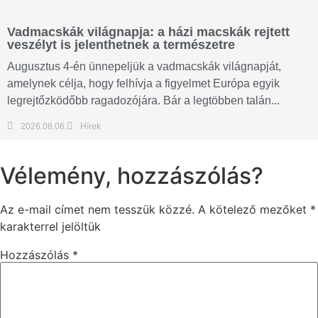
Vadmacskák világnapja: a házi macskák rejtett
veszélyt is jelenthetnek a természetre
Augusztus 4-én ünnepeljük a vadmacskák világnapját,
amelynek célja, hogy felhívja a figyelmet Európa egyik
legrejtőzködőbb ragadozójára. Bár a legtöbben talán...
2026.08.06.
Hírek
Vélemény, hozzászólás?
Az e-mail címet nem tesszük közzé.
A kötelező mezőket
*
karakterrel jelöltük
Hozzászólás
*