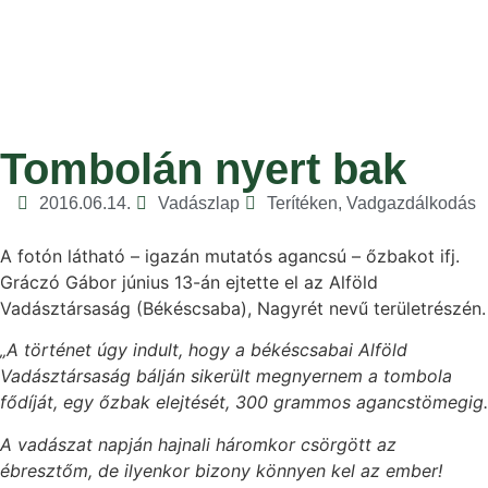
Tombolán nyert bak
2016.06.14.
Vadászlap
Terítéken
,
Vadgazdálkodás
A fotón látható – igazán mutatós agancsú – őzbakot ifj.
Gráczó Gábor június 13-án ejtette el az Alföld
Vadásztársaság (Békéscsaba), Nagyrét nevű területrészén.
„A történet úgy indult, hogy a békéscsabai Alföld
Vadásztársaság bálján sikerült megnyernem a tombola
fődíját, egy őzbak elejtését, 300 grammos agancstömegig.
A vadászat napján hajnali háromkor csörgött az
ébresztőm, de ilyenkor bizony könnyen kel az ember!