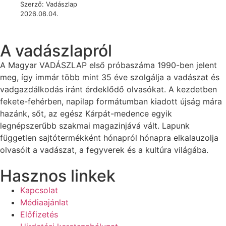
Szerző: Vadászlap
2026.08.04.
A vadászlapról
A Magyar VADÁSZLAP első próbaszáma 1990-ben jelent
meg, így immár több mint 35 éve szolgálja a vadászat és
vadgazdálkodás iránt érdeklődő olvasókat. A kezdetben
fekete-fehérben, napilap formátumban kiadott újság mára
hazánk, sőt, az egész Kárpát-medence egyik
legnépszerűbb szakmai magazinjává vált. Lapunk
független sajtótermékként hónapról hónapra elkalauzolja
olvasóit a vadászat, a fegyverek és a kultúra világába.
Hasznos linkek
Kapcsolat
Médiaajánlat
Előfizetés