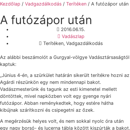
Kezdőlap
/
Vadgazdálkodás
/
Terítéken
/ A futózápor után
A futózápor után
2016.06.15.
Vadászlap
Terítéken
,
Vadgazdálkodás
Az alábbi beszámolót a Gurgyal-völgye Vadásztársaságtól
kaptuk:
„Június 4-én, a szürkület határán sikerült terítékre hozni az
Agárdi részünkön egy nem mindennapi bakot.
Vadászmesterünk és tagunk az esti kimenetel mellett
döntöttek, mivel napközben volt egy gyenge nyári
futózápor. Abban reménykedtek, hogy estére hátha
kibújnak szárítkozni és csipegetni az őzek.
A megérzésük helyes volt, és nem sokkal nyolc óra után
egy nagy borsó- és lucerna tábla között kiszúrták a bakot.