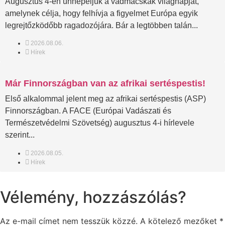
Augusztus 4-én ünnepeljük a vadmacskák világnapját,
amelynek célja, hogy felhívja a figyelmet Európa egyik
legrejtőzködőbb ragadozójára. Bár a legtöbben talán...
2026.08.06.
Hírek
Már Finnországban van az afrikai sertéspestis!
Első alkalommal jelent meg az afrikai sertéspestis (ASP)
Finnországban. A FACE (Európai Vadászati és
Természetvédelmi Szövetség) augusztus 4-i hírlevele
szerint...
2026.08.05.
Hírek
Vélemény, hozzászólás?
Az e-mail címet nem tesszük közzé.
A kötelező mezőket
*