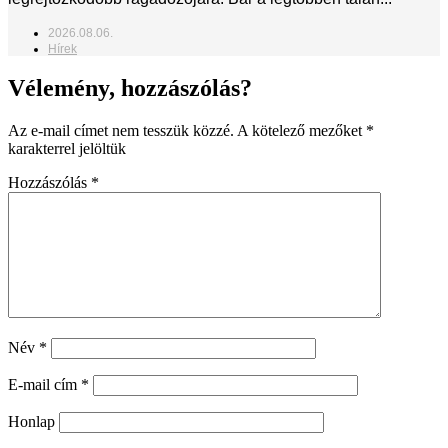
2026.08.06.
Hírek
Vélemény, hozzászólás?
Az e-mail címet nem tesszük közzé.
A kötelező mezőket
*
karakterrel jelöltük
Hozzászólás
*
Név
*
E-mail cím
*
Honlap