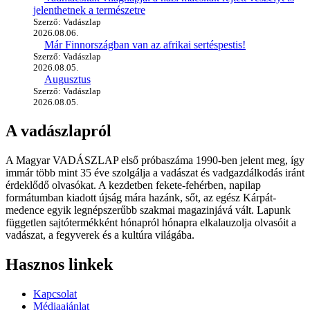
jelenthetnek a természetre
Szerző: Vadászlap
2026.08.06.
Már Finnországban van az afrikai sertéspestis!
Szerző: Vadászlap
2026.08.05.
Augusztus
Szerző: Vadászlap
2026.08.05.
A vadászlapról
A Magyar VADÁSZLAP első próbaszáma 1990-ben jelent meg, így
immár több mint 35 éve szolgálja a vadászat és vadgazdálkodás iránt
érdeklődő olvasókat. A kezdetben fekete-fehérben, napilap
formátumban kiadott újság mára hazánk, sőt, az egész Kárpát-
medence egyik legnépszerűbb szakmai magazinjává vált. Lapunk
független sajtótermékként hónapról hónapra elkalauzolja olvasóit a
vadászat, a fegyverek és a kultúra világába.
Hasznos linkek
Kapcsolat
Médiaajánlat