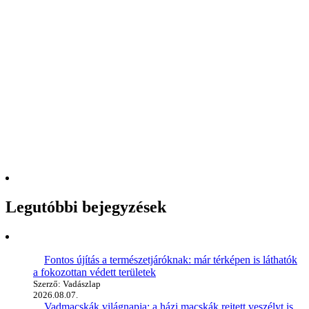
Legutóbbi bejegyzések
Fontos újítás a természetjáróknak: már térképen is láthatók
a fokozottan védett területek
Szerző: Vadászlap
2026.08.07.
Vadmacskák világnapja: a házi macskák rejtett veszélyt is