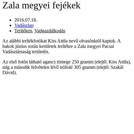
Zala megyei fejékek
2016.07.18.
Vadászlap
Terítéken
,
Vadgazdálkodás
Az alábbi terítékfotókat Kiss Attila nevű olvasónktól kaptuk. A
bakok június során kerületek terítékre a Zala megyei Pacsai
Vadásztársaság területén.
Az első fotón látható agancs tömege 250 gramm (elejtő: Kiss Attila),
míg a második felvételen lévő trófeáé 305 gramm (elejtő: Szakál
Dávid).