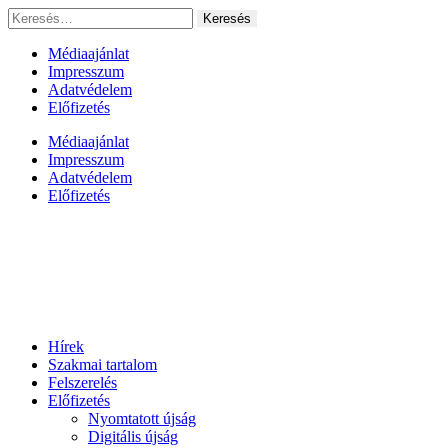
Ugrás
Keresés:
a
tartalomhoz
Médiaajánlat
Impresszum
Adatvédelem
Előfizetés
Médiaajánlat
Impresszum
Adatvédelem
Előfizetés
Hírek
Szakmai tartalom
Felszerelés
Előfizetés
Nyomtatott újság
Digitális újság