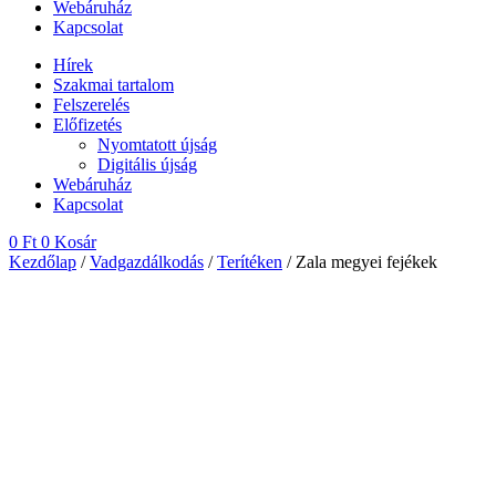
Webáruház
Kapcsolat
Hírek
Szakmai tartalom
Felszerelés
Előfizetés
Nyomtatott újság
Digitális újság
Webáruház
Kapcsolat
0
Ft
0
Kosár
Kezdőlap
/
Vadgazdálkodás
/
Terítéken
/ Zala megyei fejékek