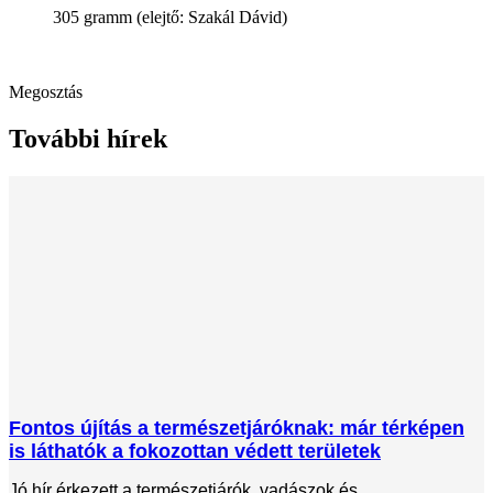
305 gramm (elejtő: Szakál Dávid)
Megosztás
További hírek
Fontos újítás a természetjáróknak: már térképen
is láthatók a fokozottan védett területek
Jó hír érkezett a természetjárók, vadászok és