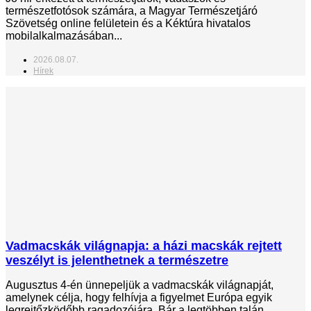
természetfotósok számára, a Magyar Természetjáró
Szövetség online felületein és a Kéktúra hivatalos
mobilalkalmazásában...
2026.08.07.
Hírek
Vadmacskák világnapja: a házi macskák rejtett
veszélyt is jelenthetnek a természetre
Augusztus 4-én ünnepeljük a vadmacskák világnapját,
amelynek célja, hogy felhívja a figyelmet Európa egyik
legrejtőzködőbb ragadozójára. Bár a legtöbben talán...