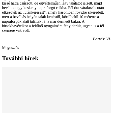
kissé hátra csúszott, de egyértelműen lágy találatot jelzett, majd
beváltott egy keskeny napraforgó csíkba. Fél óra várakozás után
elkezdték az „utánkeresést”, amely hasonlóan rövidre sikeredett,
mert a beváltás helyén talált kenéstől, körülbelül 10 méterre a
napraforgók alatt találtak rá, a már dermedt bakra. A
birtokbavételkor a feltűnő nyugalmára fény derült, ugyan is a fél
szemére vak volt.
Forrás: VL
Megosztás
További hírek