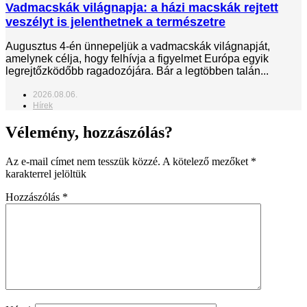
Vadmacskák világnapja: a házi macskák rejtett
veszélyt is jelenthetnek a természetre
Augusztus 4-én ünnepeljük a vadmacskák világnapját,
amelynek célja, hogy felhívja a figyelmet Európa egyik
legrejtőzködőbb ragadozójára. Bár a legtöbben talán...
2026.08.06.
Hírek
Vélemény, hozzászólás?
Az e-mail címet nem tesszük közzé.
A kötelező mezőket
*
karakterrel jelöltük
Hozzászólás
*