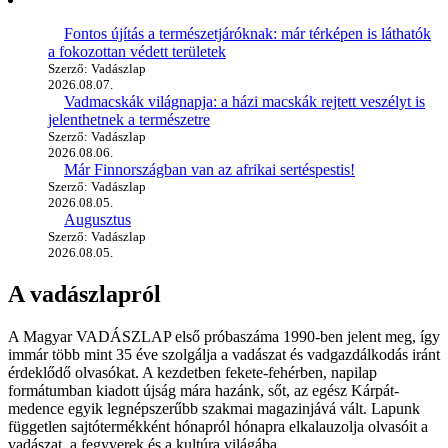
Fontos újítás a természetjáróknak: már térképen is láthatók
a fokozottan védett területek
Szerző: Vadászlap
2026.08.07.
Vadmacskák világnapja: a házi macskák rejtett veszélyt is
jelenthetnek a természetre
Szerző: Vadászlap
2026.08.06.
Már Finnországban van az afrikai sertéspestis!
Szerző: Vadászlap
2026.08.05.
Augusztus
Szerző: Vadászlap
2026.08.05.
A vadászlapról
A Magyar VADÁSZLAP első próbaszáma 1990-ben jelent meg, így
immár több mint 35 éve szolgálja a vadászat és vadgazdálkodás iránt
érdeklődő olvasókat. A kezdetben fekete-fehérben, napilap
formátumban kiadott újság mára hazánk, sőt, az egész Kárpát-
medence egyik legnépszerűbb szakmai magazinjává vált. Lapunk
független sajtótermékként hónapról hónapra elkalauzolja olvasóit a
vadászat, a fegyverek és a kultúra világába.