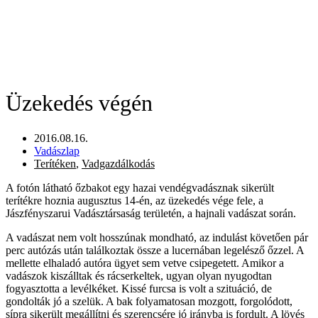
Üzekedés végén
2016.08.16.
Vadászlap
Terítéken
,
Vadgazdálkodás
A fotón látható őzbakot egy hazai vendégvadásznak sikerült
terítékre hoznia augusztus 14-én, az üzekedés vége fele, a
Jászfényszarui Vadásztársaság területén, a hajnali vadászat során.
A vadászat nem volt hosszúnak mondható, az indulást követően pár
perc autózás után találkoztak össze a lucernában legelésző őzzel. A
mellette elhaladó autóra ügyet sem vetve csipegetett. Amikor a
vadászok kiszálltak és rácserkeltek, ugyan olyan nyugodtan
fogyasztotta a levélkéket. Kissé furcsa is volt a szituáció, de
gondolták jó a szelük. A bak folyamatosan mozgott, forgolódott,
sípra sikerült megállítni és szerencsére jó irányba is fordult. A lövés