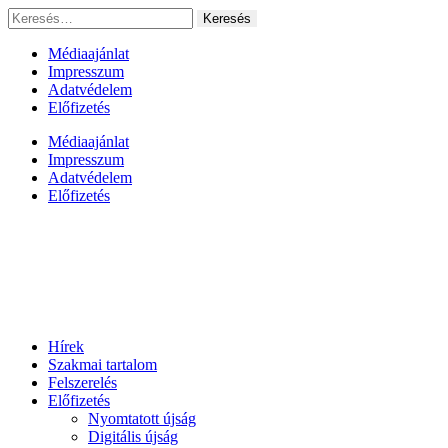
Ugrás
Keresés:
a
tartalomhoz
Médiaajánlat
Impresszum
Adatvédelem
Előfizetés
Médiaajánlat
Impresszum
Adatvédelem
Előfizetés
Hírek
Szakmai tartalom
Felszerelés
Előfizetés
Nyomtatott újság
Digitális újság