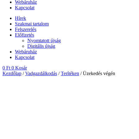
Webáruház
Kapcsolat
Hírek
Szakmai tartalom
Felszerelés
Előfizetés
Nyomtatott újság
Digitális újság
Webáruház
Kapcsolat
0
Ft
0
Kosár
Kezdőlap
/
Vadgazdálkodás
/
Terítéken
/ Üzekedés végén