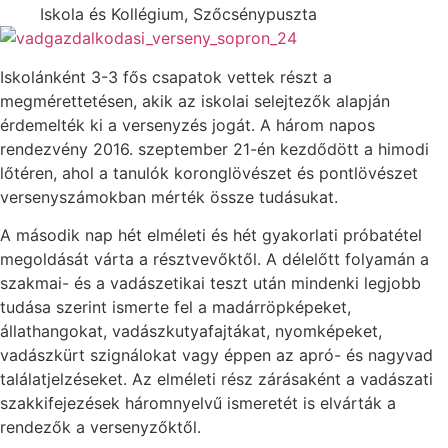
Iskola és Kollégium, Szőcsénypuszta
Iskolánként 3-3 fős csapatok vettek részt a
megmérettetésen, akik az iskolai selejtezők alapján
érdemelték ki a versenyzés jogát. A három napos
rendezvény 2016. szeptember 21-én kezdődött a himodi
lőtéren, ahol a tanulók koronglövészet és pontlövészet
versenyszámokban mérték össze tudásukat.
A második nap hét elméleti és hét gyakorlati próbatétel
megoldását várta a résztvevőktől. A délelőtt folyamán a
szakmai- és a vadászetikai teszt után mindenki legjobb
tudása szerint ismerte fel a madárröpképeket,
állathangokat, vadászkutyafajtákat, nyomképeket,
vadászkürt szignálokat vagy éppen az apró- és nagyvad
találatjelzéseket. Az elméleti rész zárásaként a vadászati
szakkifejezések háromnyelvű ismeretét is elvárták a
rendezők a versenyzőktől.