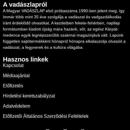
A vadászlapról
A Magyar VADÁSZLAP első próbaszáma 1990-ben jelent meg, így
immár több mint 35 éve szolgálja a vadászat és vadgazdálkodás
iránt érdeklődő olvasókat. A kezdetben fekete-fehérben, napilap
formátumban kiadott újság mára hazánk, sőt, az egész Kárpát-
medence egyik legnépszerűbb szakmai magazinjává vált. Lapunk
független sajtótermékként hónapról hónapra elkalauzolja olvasóit a
vadászat, a fegyverek és a kultúra világába.
Hasznos linkek
Kapcsolat
Médiaajánlat
Előfizetés
Hirdetési keretszabályzat
Adatvédelem
Előfizetői Általános Szerződési Feltételek