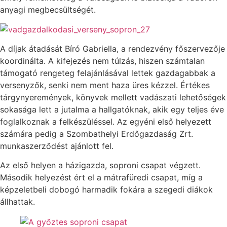
anyagi megbecsültségét.
A díjak átadását Bíró Gabriella, a rendezvény főszervezője
koordinálta. A kifejezés nem túlzás, hiszen számtalan
támogató rengeteg felajánlásával lettek gazdagabbak a
versenyzők, senki nem ment haza üres kézzel. Értékes
tárgynyeremények, könyvek mellett vadászati lehetőségek
sokasága lett a jutalma a hallgatóknak, akik egy teljes éve
foglalkoznak a felkészüléssel. Az egyéni első helyezett
számára pedig a Szombathelyi Erdőgazdaság Zrt.
munkaszerződést ajánlott fel.
Az első helyen a házigazda, soproni csapat végzett.
Második helyezést ért el a mátrafüredi csapat, míg a
képzeletbeli dobogó harmadik fokára a szegedi diákok
állhattak.