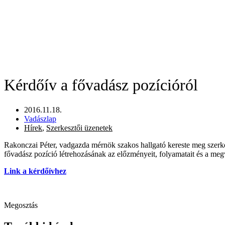
Kérdőív a fővadász pozícióról
2016.11.18.
Vadászlap
Hírek
,
Szerkesztői üzenetek
Rakonczai Péter, vadgazda mérnök szakos hallgató kereste meg szerk
fővadász pozíció létrehozásának az előzményeit, folyamatait és a megva
Link a kérdőívhez
Megosztás