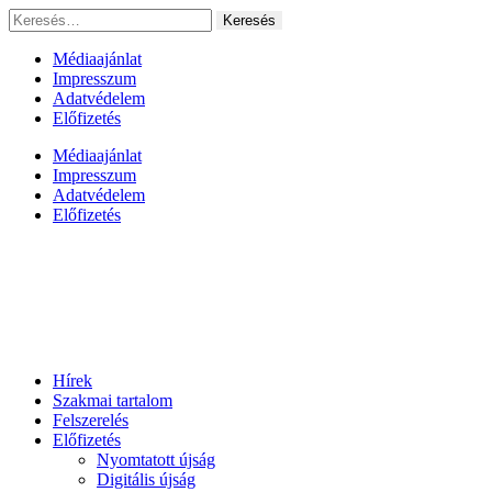
Ugrás
Keresés:
a
tartalomhoz
Médiaajánlat
Impresszum
Adatvédelem
Előfizetés
Médiaajánlat
Impresszum
Adatvédelem
Előfizetés
Hírek
Szakmai tartalom
Felszerelés
Előfizetés
Nyomtatott újság
Digitális újság