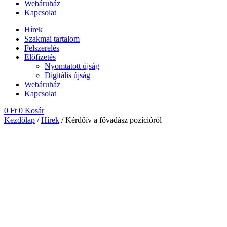
Webáruház
Kapcsolat
Hírek
Szakmai tartalom
Felszerelés
Előfizetés
Nyomtatott újság
Digitális újság
Webáruház
Kapcsolat
0
Ft
0
Kosár
Kezdőlap
/
Hírek
/ Kérdőív a fővadász pozícióról