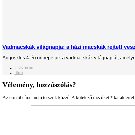
Vadmacskák világnapja: a házi macskák rejtett veszé
Augusztus 4-én ünnepeljük a vadmacskák világnapját, amelynek
2026.08.06.
Hírek
Vélemény, hozzászólás?
Az e-mail címet nem tesszük közzé.
A kötelező mezőket
*
karakterrel 