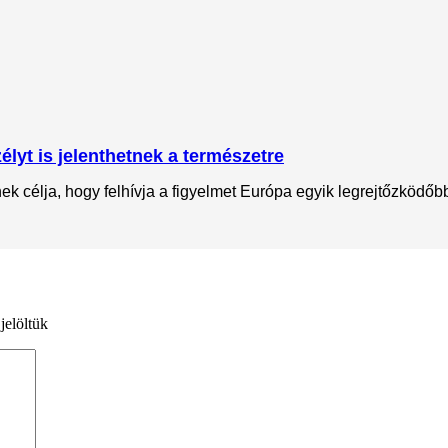
lyt is jelenthetnek a természetre
 célja, hogy felhívja a figyelmet Európa egyik legrejtőzködőbb 
jelöltük