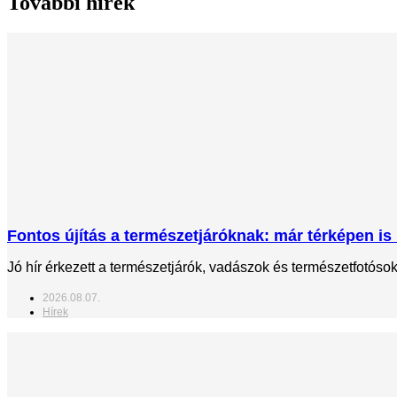
További hírek
Fontos újítás a természetjáróknak: már térképen is 
Jó hír érkezett a természetjárók, vadászok és természetfotós
2026.08.07.
Hírek