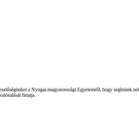
esztőségünket a Nyugat-magyarországi Egyetemről, hogy segítsünk neki
lósulását firtatja.