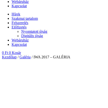
Webáruház
Kapcsolat
Hírek
Szakmai tartalom
Felszerelés
Előfizetés
Nyomtatott újság
Digitális újság
Webáruház
Kapcsolat
0
Ft
0
Kosár
Kezdőlap
/
Galéria
/ IWA 2017 – GALÉRIA