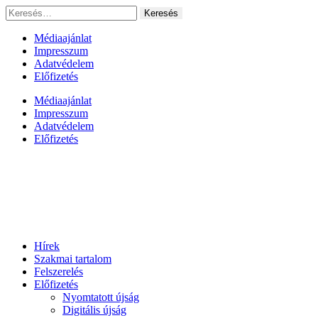
Ugrás
Keresés:
a
tartalomhoz
Médiaajánlat
Impresszum
Adatvédelem
Előfizetés
Médiaajánlat
Impresszum
Adatvédelem
Előfizetés
Hírek
Szakmai tartalom
Felszerelés
Előfizetés
Nyomtatott újság
Digitális újság