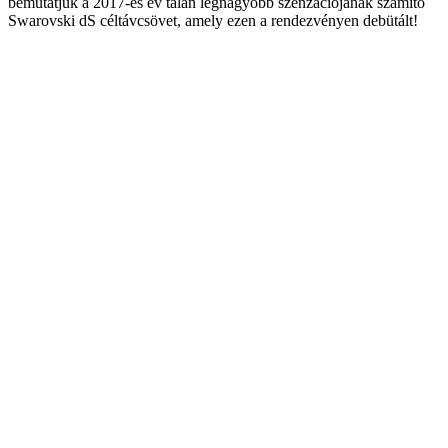
bemutatjuk a 2017-es év talán legnagyobb szenzációjának számító
Swarovski dS céltávcsövet, amely ezen a rendezvényen debütált!