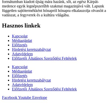
formátumban kiadott újság mára hazánk, sőt, az egész Kárpát-
medence egyik legnépszerűbb szakmai magazinjává vált. Lapunk
független sajtótermékként hónapról hónapra elkalauzolja olvasóit a
vadászat, a fegyverek és a kultúra világába.
Hasznos linkek
Kapcsolat
Médiaajánlat
Előfizetés
Hirdetési keretszabályzat
Adatvédelem
Előfizetői Általános Szerződési Feltételek
Kapcsolat
Médiaajánlat
Előfizetés
Hirdetési keretszabályzat
Adatvédelem
Előfizetői Általános Szerződési Feltételek
Facebook
Youtube
Envelope