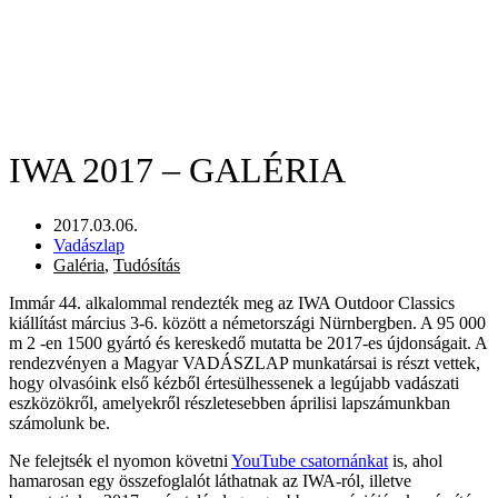
IWA 2017 – GALÉRIA
2017.03.06.
Vadászlap
Galéria
,
Tudósítás
Immár 44. alkalommal rendezték meg az IWA Outdoor Classics
kiállítást március 3-6. között a németországi Nürnbergben. A 95 000
m 2 -en 1500 gyártó és kereskedő mutatta be 2017-es újdonságait. A
rendezvényen a Magyar VADÁSZLAP munkatársai is részt vettek,
hogy olvasóink első kézből értesülhessenek a legújabb vadászati
eszközökről, amelyekről részletesebben áprilisi lapszámunkban
számolunk be.
Ne felejtsék el nyomon követni
YouTube csatornánkat
is, ahol
hamarosan egy összefoglalót láthatnak az IWA-ról, illetve