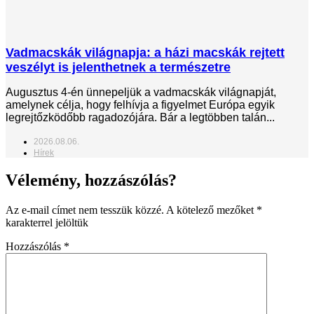
Vadmacskák világnapja: a házi macskák rejtett
veszélyt is jelenthetnek a természetre
Augusztus 4-én ünnepeljük a vadmacskák világnapját,
amelynek célja, hogy felhívja a figyelmet Európa egyik
legrejtőzködőbb ragadozójára. Bár a legtöbben talán...
2026.08.06.
Hírek
Vélemény, hozzászólás?
Az e-mail címet nem tesszük közzé.
A kötelező mezőket
*
karakterrel jelöltük
Hozzászólás
*