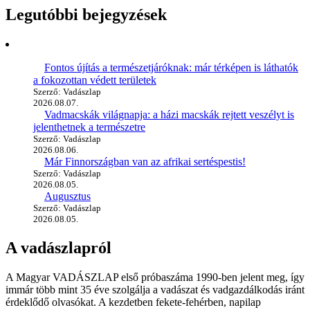
Legutóbbi bejegyzések
Fontos újítás a természetjáróknak: már térképen is láthatók
a fokozottan védett területek
Szerző: Vadászlap
2026.08.07.
Vadmacskák világnapja: a házi macskák rejtett veszélyt is
jelenthetnek a természetre
Szerző: Vadászlap
2026.08.06.
Már Finnországban van az afrikai sertéspestis!
Szerző: Vadászlap
2026.08.05.
Augusztus
Szerző: Vadászlap
2026.08.05.
A vadászlapról
A Magyar VADÁSZLAP első próbaszáma 1990-ben jelent meg, így
immár több mint 35 éve szolgálja a vadászat és vadgazdálkodás iránt
érdeklődő olvasókat. A kezdetben fekete-fehérben, napilap