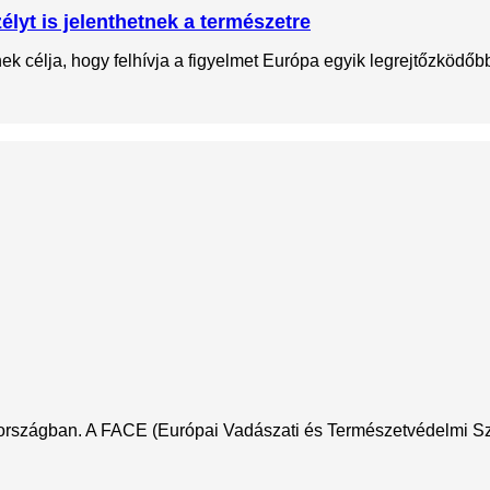
lyt is jelenthetnek a természetre
 célja, hogy felhívja a figyelmet Európa egyik legrejtőzködőbb 
nországban. A FACE (Európai Vadászati és Természetvédelmi Szöv