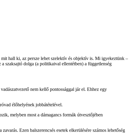
it hall ki, az persze lehet szelektív és objektív is. Mi igyekeztünk –
a szaksajtó dolga (a politikaival ellentétben) a függetlenség
 vadászatvezető nem kellő pontossággal jár el. Ehhez egy
próvad élőhelyének jobbátételével.
kozik, melyben most a dámagancs formák útvesztőjében
 zavarás. Ezen balszerencsés esetek elkerülésére számos lehetőség