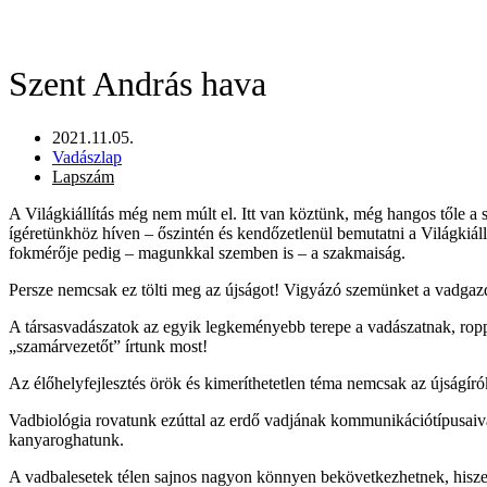
Szent András hava
2021.11.05.
Vadászlap
Lapszám
A Világkiállítás még nem múlt el. Itt van köztünk, még hangos tőle a s
ígéretünkhöz híven – őszintén és kendőzetlenül bemutatni a Világkiállí
fokmérője pedig – magunkkal szemben is – a szakmaiság.
Persze nemcsak ez tölti meg az újságot! Vigyázó szemünket a vadgazd
A társasvadászatok az egyik legkeményebb terepe a vadászatnak, roppa
„szamárvezetőt” írtunk most!
Az élőhelyfejlesztés örök és kimeríthetetlen téma nemcsak az újságír
Vadbiológia rovatunk ezúttal az erdő vadjának kommunikációtípusai
kanyaroghatunk.
A vadbalesetek télen sajnos nagyon könnyen bekövetkezhetnek, hiszen