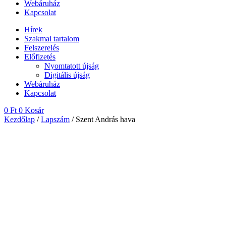
Webáruház
Kapcsolat
Hírek
Szakmai tartalom
Felszerelés
Előfizetés
Nyomtatott újság
Digitális újság
Webáruház
Kapcsolat
0
Ft
0
Kosár
Kezdőlap
/
Lapszám
/ Szent András hava