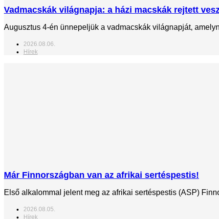
Vadmacskák világnapja: a házi macskák rejtett veszé
Augusztus 4-én ünnepeljük a vadmacskák világnapját, amelynek
2026.08.06.
Hírek
Már Finnországban van az afrikai sertéspestis!
Első alkalommal jelent meg az afrikai sertéspestis (ASP) Fin
2026.08.05.
Hírek