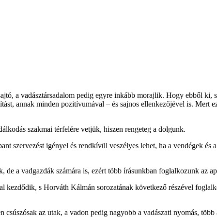
ajtó, a vadásztársadalom pedig egyre inkább morajlik. Hogy ebből ki, s m
tást, annak minden pozitívumával – és sajnos ellenkezőjével is. Mert ez 
álkodás szakmai térfelére vetjük, hiszen rengeteg a dolgunk.
nt szervezést igényel és rendkívül veszélyes lehet, ha a vendégek és a
ók, de a vadgazdák számára is, ezért több írásunkban foglalkozunk az a
val kezdődik, s Horváth Kálmán sorozatának következő részével foglal
 csúszósak az utak, a vadon pedig nagyobb a vadászati nyomás, több a