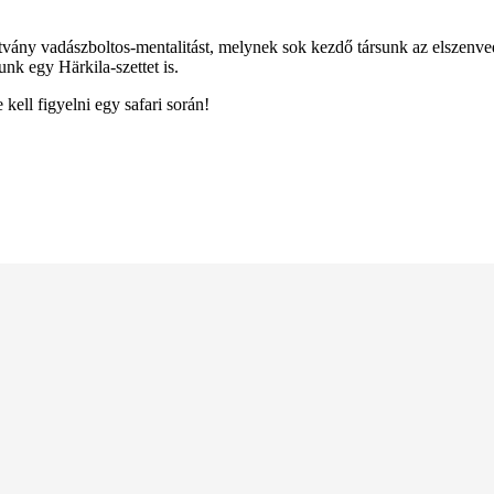
a hitvány vadászboltos-mentalitást, melynek sok kezdő társunk az elszen
nk egy Härkila-szettet is.
ell figyelni egy safari során!