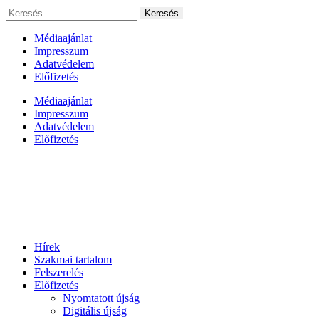
Ugrás
Keresés:
a
tartalomhoz
Médiaajánlat
Impresszum
Adatvédelem
Előfizetés
Médiaajánlat
Impresszum
Adatvédelem
Előfizetés
Hírek
Szakmai tartalom
Felszerelés
Előfizetés
Nyomtatott újság
Digitális újság