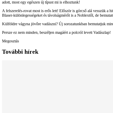
adott, most egy egészen új típust mi is elhoztunk!
A felszerelés-rovat most is erős lett! Először is górcső alá vesszük 
Blaser-különlegességeket és távolságmérőt is a Noblextől, de bemutatu
Külföldre vágyna jövőre vadászni? Új sorozatunkban bemutatjuk mire k
Persze ez nem minden, beszéljen magáért a polcról levett Vadászlap!
Megosztás
További hírek