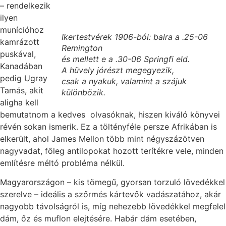
– rendelkezik
ilyen
munícióhoz
Ikertestvérek 1906-ból: balra a .25-06
kamrázott
Remington
puskával,
és mellett e a .30-06 Springfi eld.
Kanadában
A hüvely jórészt megegyezik,
pedig Ugray
csak a nyakuk, valamint a szájuk
Tamás, akit
különbözik.
aligha kell
bemutatnom a kedves olvasóknak, hiszen kiváló könyvei
révén sokan ismerik. Ez a töltényféle persze Afrikában is
elkerült, ahol James Mellon több mint négyszázötven
nagyvadat, főleg antilopokat hozott terítékre vele, minden
említésre méltó probléma nélkül.
Magyarországon – kis tömegű, gyorsan torzuló lövedékkel
szerelve – ideális a szőrmés kártevők vadászatához, akár
nagyobb távolságról is, míg nehezebb lövedékkel megfelel
dám, őz és muflon elejtésére. Habár dám esetében,