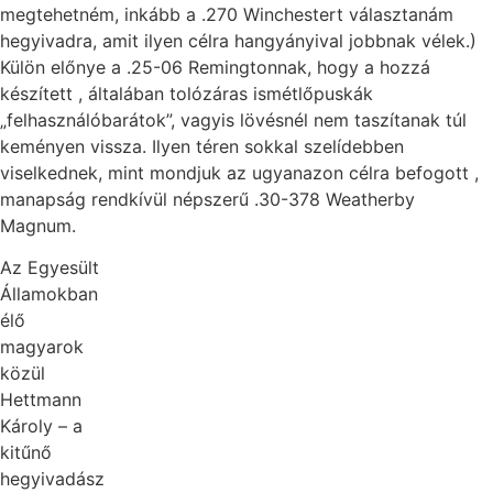
megtehetném, inkább a .270 Winchestert választanám
hegyivadra, amit ilyen célra hangyányival jobbnak vélek.)
Külön előnye a .25-06 Remingtonnak, hogy a hozzá
készített , általában tolózáras ismétlőpuskák
„felhasználóbarátok”, vagyis lövésnél nem taszítanak túl
keményen vissza. Ilyen téren sokkal szelídebben
viselkednek, mint mondjuk az ugyanazon célra befogott ,
manapság rendkívül népszerű .30-378 Weatherby
Magnum.
Az Egyesült
Államokban
élő
magyarok
közül
Hettmann
Károly – a
kitűnő
hegyivadász