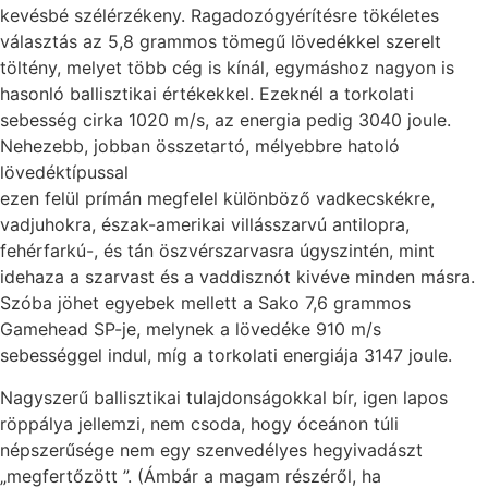
kevésbé szélérzékeny. Ragadozógyérítésre tökéletes
választás az 5,8 grammos tömegű lövedékkel szerelt
töltény, melyet több cég is kínál, egymáshoz nagyon is
hasonló ballisztikai értékekkel. Ezeknél a torkolati
sebesség cirka 1020 m/s, az energia pedig 3040 joule.
Nehezebb, jobban összetartó, mélyebbre hatoló
lövedéktípussal
ezen felül prímán megfelel különböző vadkecskékre,
vadjuhokra, észak-amerikai villásszarvú antilopra,
fehérfarkú-, és tán öszvérszarvasra úgyszintén, mint
idehaza a szarvast és a vaddisznót kivéve minden másra.
Szóba jöhet egyebek mellett a Sako 7,6 grammos
Gamehead SP-je, melynek a lövedéke 910 m/s
sebességgel indul, míg a torkolati energiája 3147 joule.
Nagyszerű ballisztikai tulajdonságokkal bír, igen lapos
röppálya jellemzi, nem csoda, hogy óceánon túli
népszerűsége nem egy szenvedélyes hegyivadászt
„megfertőzött ”. (Ámbár a magam részéről, ha