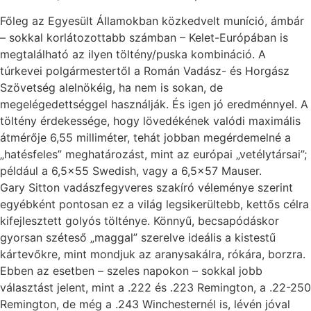
Főleg az Egyesült Államokban közkedvelt muníció, ámbár
– sokkal korlátozottabb számban – Kelet-Európában is
megtalálható az ilyen töltény/puska kombináció. A
túrkevei polgármestertől a Román Vadász- és Horgász
Szövetség alelnökéig, ha nem is sokan, de
megelégedettséggel használják. És igen jó eredménnyel. A
töltény érdekessége, hogy lövedékének valódi maximális
átmérője 6,55 milliméter, tehát jobban megérdemelné a
„hatésfeles” meghatározást, mint az európai „vetélytársai”;
például a 6,5×55 Swedish, vagy a 6,5×57 Mauser.
Gary Sitton vadászfegyveres szakíró véleménye szerint
egyébként pontosan ez a világ legsikerültebb, kettős célra
kifejlesztett golyós tölténye. Könnyű, becsapódáskor
gyorsan széteső „maggal” szerelve ideális a kistestű
kártevőkre, mint mondjuk az aranysakálra, rókára, borzra.
Ebben az esetben – szeles napokon – sokkal jobb
választást jelent, mint a .222 és .223 Remington, a .22-250
Remington, de még a .243 Winchesternél is, lévén jóval