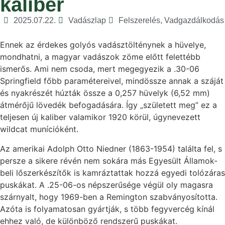
kaliber
2025.07.22.
Vadászlap
Felszerelés
,
Vadgazdálkodás
Ennek az érdekes golyós vadásztölténynek a hüvelye,
mondhatni, a magyar vadászok zöme előtt felettébb
ismerős. Ami nem csoda, mert megegyezik a .30-06
Springfield főbb paramétereivel, mindössze annak a száját
és nyakrészét húzták össze a 0,257 hüvelyk (6,52 mm)
átmérőjű lövedék befogadására. Így „született meg” ez a
teljesen új kaliber valamikor 1920 körül, úgynevezett
wildcat munícióként.
Az amerikai Adolph Otto Niedner (1863-1954) találta fel, s
persze a sikere révén nem sokára más Egyesült Államok-
beli lőszerkészítők is kamráztattak hozzá egyedi tolózáras
puskákat. A .25-06-os népszerűsége végül oly magasra
szárnyalt, hogy 1969-ben a Remington szabványosította.
Azóta is folyamatosan gyártják, s több fegyvercég kínál
ehhez való, de különböző rendszerű puskákat.