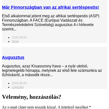
Már Finnországban van az afrikai sertéspestis!
Első alkalommal jelent meg az afrikai sertéspestis (ASP)
Finnországban. A FACE (Európai Vadászati és
Természetvédelmi Szövetség) augusztus 4-i hírlevele
szerint...
2026.08.05.
Hírek
Augusztus
Augusztus, azaz Kisasszony hava – a nyár utolsó,
legmelegebb hónapja, melynek az első fele számunkra az
őzhívásról, a második része...
2026.08.05.
Lapszám
Vélemény, hozzászólás?
Az e-mail címet nem tesszük közzé.
A kötelező mezőket
*