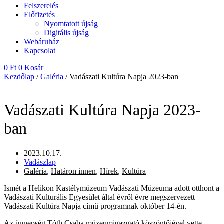
Felszerelés
Előfizetés
Nyomtatott újság
Digitális újság
Webáruház
Kapcsolat
0
Ft
0
Kosár
Kezdőlap
/
Galéria
/ Vadászati Kultúra Napja 2023-ban
Vadászati Kultúra Napja 2023-
ban
2023.10.17.
Vadászlap
Galéria
,
Határon innen
,
Hírek
,
Kultúra
Ismét a Helikon Kastélymúzeum Vadászati Múzeuma adott otthont a
Vadászati Kulturális Egyesület által évről évre megszervezett
Vadászati Kultúra Napja című programnak október 14-én.
Az ünnepség Tóth Csaba múzeumigazgató köszöntőjével vette