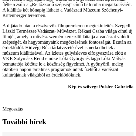
ítélte a zsűri a „Rejtőzködő szépség” című báli ruha megalkotásáért.
A kiállítás két hónapig látható a Vadászati Múzeum Széchenyi-
Kittenberger teremben.
A díjátadó után a résztvevők filmpremieren megtekintették Szegedi
László Természet-Vadászat- Művészet, Rékasi Csaba világa című új
filmjét, amely a művész szemén keresztül láttatja a vadászat valódi
szépségét, és hagyományaink megőrzésének fontosságát. Ezután az
érdeklődők Hidvégi Béla tárlatvezetésével ismerkedhettek a
múzeum kiállításával. Az ízletes gulyásleves elfogyasztása előtt a
VKE Solymász Rend elnöke Lóki György és tagja Lóki Mátyás
bemutatója kötötte le a közönség figyelmét. A gyönyörű, meleg
októberi napon tartalmas programok adtak ízelítőt a vadászat
kultúrájának világából az érdeklődőknek.
Kép és szöveg: Polster Gabriella
Megosztás
További hírek