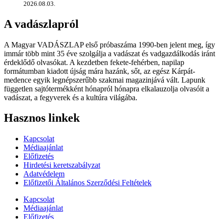
2026.08.03.
A vadászlapról
A Magyar VADÁSZLAP első próbaszáma 1990-ben jelent meg, így
immár több mint 35 éve szolgálja a vadászat és vadgazdálkodás iránt
érdeklődő olvasókat. A kezdetben fekete-fehérben, napilap
formátumban kiadott újság mára hazánk, sőt, az egész Kárpát-
medence egyik legnépszerűbb szakmai magazinjává vált. Lapunk
független sajtótermékként hónapról hónapra elkalauzolja olvasóit a
vadászat, a fegyverek és a kultúra világába.
Hasznos linkek
Kapcsolat
Médiaajánlat
Előfizetés
Hirdetési keretszabályzat
Adatvédelem
Előfizetői Általános Szerződési Feltételek
Kapcsolat
Médiaajánlat
Előfizetés