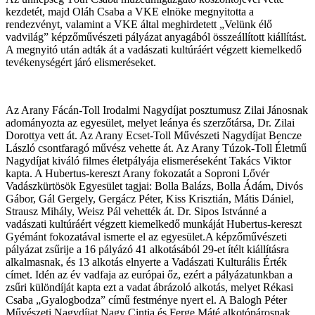
kezdetét, majd Oláh Csaba a VKE elnöke megnyitotta a
rendezvényt, valamint a VKE által meghirdetett „Velünk élő
vadvilág” képzőművészeti pályázat anyagából összeállított kiállítást.
A megnyitó után adták át a vadászati kultúráért végzett kiemelkedő
tevékenységért járó elismeréseket.
Az Arany Fácán-Toll Irodalmi Nagydíjat posztumusz Zilai Jánosnak
adományozta az egyesület, melyet leánya és szerzőtársa, Dr. Zilai
Dorottya vett át. Az Arany Ecset-Toll Művészeti Nagydíjat Bencze
László csontfaragó művész vehette át. Az Arany Túzok-Toll Életmű
Nagydíjat kiváló filmes életpályája elismeréseként Takács Viktor
kapta. A Hubertus-kereszt Arany fokozatát a Soproni Lővér
Vadászkürtösök Egyesület tagjai: Bolla Balázs, Bolla Ádám, Divós
Gábor, Gál Gergely, Gergácz Péter, Kiss Krisztián, Mátis Dániel,
Strausz Mihály, Weisz Pál vehették át. Dr. Sipos Istvánné a
vadászati kultúráért végzett kiemelkedő munkáját Hubertus-kereszt
Gyémánt fokozatával ismerte el az egyesület.
A képzőművészeti
pályázat zsűrije a 16 pályázó 41 alkotásából 29-et ítélt kiállításra
alkalmasnak, és 13 alkotás elnyerte a Vadászati Kulturális Érték
címet. Idén az év vadfaja az európai őz, ezért a pályázatunkban a
zsűri különdíját kapta ezt a vadat ábrázoló alkotás, melyet Rékasi
Csaba „Gyalogbodza” című festménye nyert el. A Balogh Péter
Művészeti Nagydíjat Nagy Cintia és Ferge Máté alkotópárosnak