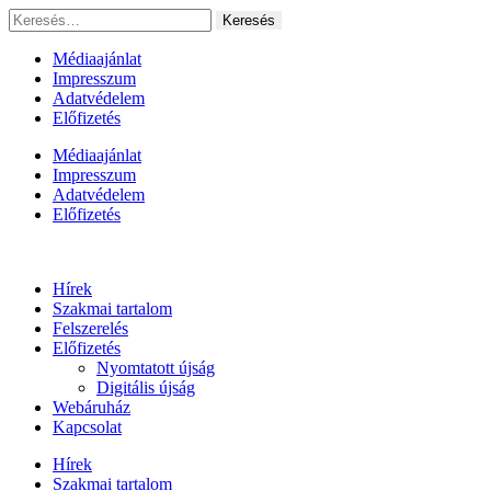
Ugrás
Keresés:
a
tartalomhoz
Médiaajánlat
Impresszum
Adatvédelem
Előfizetés
Médiaajánlat
Impresszum
Adatvédelem
Előfizetés
Hírek
Szakmai tartalom
Felszerelés
Előfizetés
Nyomtatott újság
Digitális újság
Webáruház
Kapcsolat
Hírek
Szakmai tartalom