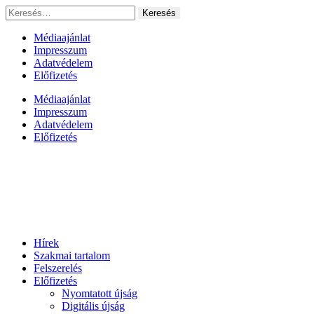
Ugrás
Keresés:
a
tartalomhoz
Médiaajánlat
Impresszum
Adatvédelem
Előfizetés
Médiaajánlat
Impresszum
Adatvédelem
Előfizetés
Hírek
Szakmai tartalom
Felszerelés
Előfizetés
Nyomtatott újság
Digitális újság