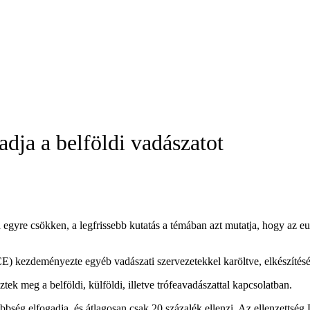
dja a belföldi vadászatot
gyre csökken, a legfrissebb kutatás a témában azt mutatja, hogy az eur
) kezdeményezte egyéb vadászati szervezetekkel karöltve, elkészítésév
ek meg a belföldi, külföldi, illetve trófeavadászattal kapcsolatban.
bség elfogadja, és átlagosan csak 20 százalék ellenzi. Az ellenzettség