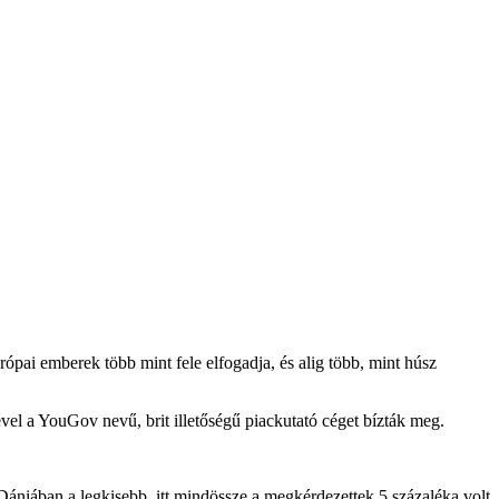
ópai emberek több mint fele elfogadja, és alig több, mint húsz
el a YouGov nevű, brit illetőségű piackutató céget bízták meg.
 Dániában a legkisebb, itt mindössze a megkérdezettek 5 százaléka volt