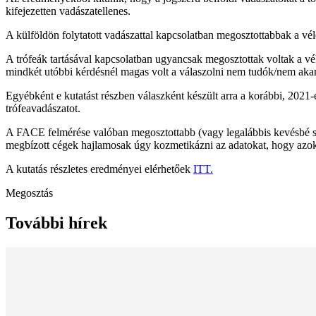
kifejezetten vadászatellenes.
A külföldön folytatott vadászattal kapcsolatban megosztottabbak a v
A trófeák tartásával kapcsolatban ugyancsak megosztottak voltak a vé
mindkét utóbbi kérdésnél magas volt a válaszolni nem tudók/nem aka
Egyébként e kutatást részben válaszként készült arra a korábbi, 2021-
trófeavadászatot.
A FACE felmérése valóban megosztottabb (vagy legalábbis kevésbé szé
megbízott cégek hajlamosak úgy kozmetikázni az adatokat, hogy azok
A kutatás részletes eredményei elérhetőek
ITT.
Megosztás
További hírek