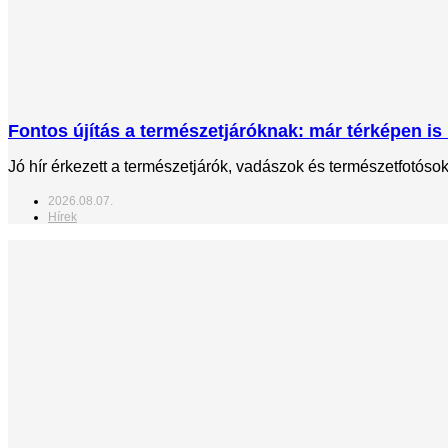
Fontos újítás a természetjáróknak: már térképen is 
Jó hír érkezett a természetjárók, vadászok és természetfotós
2026.08.07.
Hírek