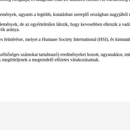
élemények, ugyanis a legtöbb, kutatásban szereplő országban nagyjából
lemények, de az egyértelműen látszik, hogy kevesebben ellenzik a vadász
rók aránya.
es felmérésre, melyet a Humane Society International (HSI), és kimutatt
lsőséges számokat tartalmazó) eredményeket hozott, ugyanakkor, mint 
 megfeleljenek a megrendelő előzetes várakozásainak.