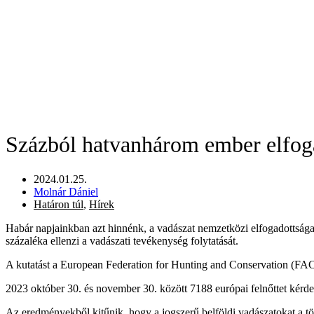
Százból hatvanhárom ember elfoga
2024.01.25.
Molnár Dániel
Határon túl
,
Hírek
Habár napjainkban azt hinnénk, a vadászat nemzetközi elfogadottsága e
százaléka ellenzi a vadászati tevékenység folytatását.
A kutatást a European Federation for Hunting and Conservation (FACE
2023 október 30. és november 30. között 7188 európai felnőttet kérdezt
Az eredményekből kitűnik, hogy a jogszerű belföldi vadászatokat a töb