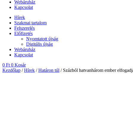
Webáruház
Kapcsolat
Hírek
Szakmai tartalom
Felszerelés
Előfizetés
Nyomtatott újság
Digitális újság
Webáruház
Kapcsolat
0
Ft
0
Kosár
Kezdőlap
/
Hírek
/
Határon túl
/ Százból hatvanhárom ember elfogadja