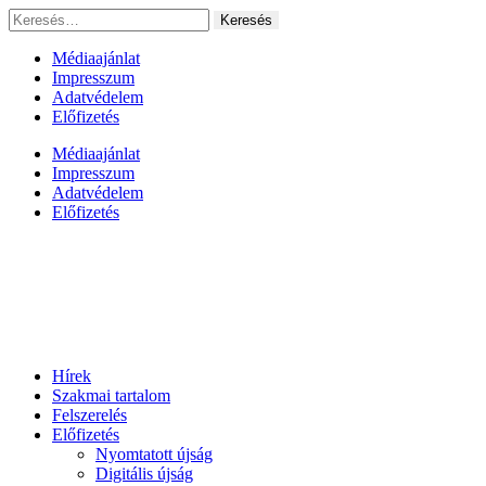
Ugrás
Keresés:
a
tartalomhoz
Médiaajánlat
Impresszum
Adatvédelem
Előfizetés
Médiaajánlat
Impresszum
Adatvédelem
Előfizetés
Hírek
Szakmai tartalom
Felszerelés
Előfizetés
Nyomtatott újság
Digitális újság