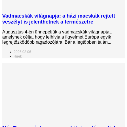
Vadmacskák világnapja: a házi macskák rejtett
veszélyt is jelenthetnek a természetre
Augusztus 4-én ünnepeljük a vadmacskák világnapját,
amelynek célja, hogy felhívja a figyelmet Európa egyik
legrejtőzködőbb ragadozójára. Bár a legtöbben talán...
2026.08.06.
Hírek