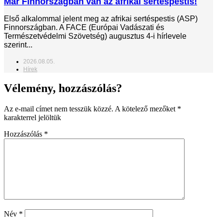
Már Finnországban van az afrikai sertéspestis!
Első alkalommal jelent meg az afrikai sertéspestis (ASP)
Finnországban. A FACE (Európai Vadászati és
Természetvédelmi Szövetség) augusztus 4-i hírlevele
szerint...
2026.08.05.
Hírek
Vélemény, hozzászólás?
Az e-mail címet nem tesszük közzé.
A kötelező mezőket
*
karakterrel jelöltük
Hozzászólás
*
Név
*