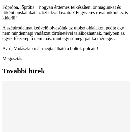
Főpróba, lőpróba – hogyan érdemes felkészíteni önmagunkat és
főként puskáinkat az őzbakvadászatra? Fegyveres rovatunkból ez is
kiderül!
A szépirodalmat kedvelő olvasóink az utolsó oldalakon pedig egy
nem mindennapi vadászat történetével találkozhatnak, melyben az
egyik főszereplő nem más, mint egy sümegi patika mérlege…
Az új Vadászlap már megtalálható a boltok polcain!
Megosztás
További hírek