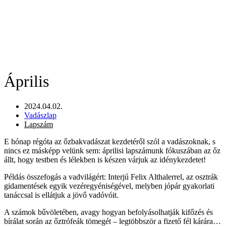
Április
2024.04.02.
Vadászlap
Lapszám
E hónap régóta az őzbakvadászat kezdetéről szól a vadászoknak, s
nincs ez másképp velünk sem: áprilisi lapszámunk fókuszában az őz
állt, hogy testben és lélekben is készen várjuk az idénykezdetet!
Példás összefogás a vadvilágért: Interjú Felix Althalerrel, az osztrák
gidamentések egyik vezéregyéniségével, melyben jópár gyakorlati
tanáccsal is ellátjuk a jövő vadóvóit.
A számok bűvöletében, avagy hogyan befolyásolhatják kifőzés és
bírálat során az őztrófeák tömegét – legtöbbször a fizető fél kárára…