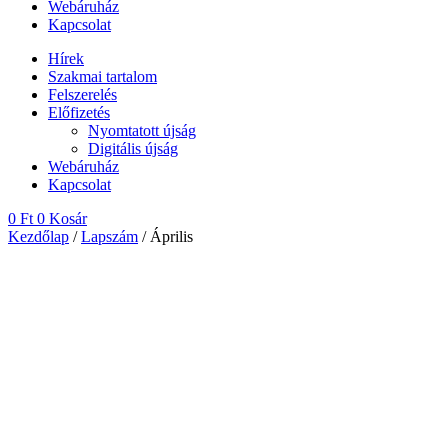
Webáruház
Kapcsolat
Hírek
Szakmai tartalom
Felszerelés
Előfizetés
Nyomtatott újság
Digitális újság
Webáruház
Kapcsolat
0
Ft
0
Kosár
Kezdőlap
/
Lapszám
/ Április