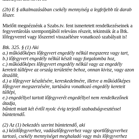
(2b) E § alkalmazásában csekély mennyiség a legfeljebb tíz darab
lőszer.
Mielőtt megnéznénk a Szabs.tv. fent ismertetett rendelkezéseinek a
fegyvertárolás szempontjából releváns részeit, tekintsük át a Btk.
lőfegyverrel vagy lőszerrel visszaélésre vonatkozó szabályait is!
Btk. 325. § (1) Aki
a.) működőképes lőfegyvert engedély nélkül megszerez vagy tart,
b.)
lőfegyvert engedély nélkül készít vagy forgalomba hoz,
c.)
működőképes lőfegyvert engedély nélkül vagy az engedély
kereteit túllépve az ország területére behoz, onnan kivisz, vagy azon
átszállít,
d.)
a lőfegyver készítésére, kereskedelmére, illetve a működőképes
lőfegyver megszerzésére, tartására vonatkozó engedély kereteit
túllépi,
e.)
engedéllyel tartott lőfegyverét engedéllyel nem rendelkezőnek
átadja,
bűntett miatt két évtől nyolc évig terjedő szabadságvesztéssel
büntetendő.
(2) Az (1) bekezdés szerint büntetendő, aki
a.) kézilőfegyverhez, vadászlőfegyverhez vagy sportlőfegyverhez
tartozó, csekély mennyiséget meghaladó vagy más lőfegyverhez