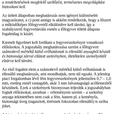
a rendeltetésének megfelelő szellőzést, természetes megvilágítást
biztosítani kell.
Az ürített állapotban meghatározás nem igényel különösebb
magyarázatot, a c) pont amúgy is akként rendelkezik, hogy a lőszert
a működőképes lőfegyvertől elkülönítve kell tárolni, így a
szabályszerű fegyvertárolás esetén a lőfegyver töltött állapota
fogalmilag is kizárt.
Kiemelt figyelmet kell fordítani a fegyverszekrényre vonatkozó
előírásokra. A jogszabály meghatározása szerint a lőfegyvert
számottevő mértékű külső erőhatásnak is ellenálló anyagból készült
és biztonsági zárral ellátott szekrényben, illetéktelen személyektől
elzárva kell tárolni.
Az első fogalmi elem a számottevő mértékű külső erőhatásnak is
ellenálló meghatározás, ami mondhatjuk, nem túl egzakt. A jelenleg
piaci forgalomban lévő fém fegyverszekrények jellemzően 0,7 – 1,0
mm, esetleg ennél vastagabb, akár 3 mm falvastagságú acéllemezből
készülnek. Ezek a szekrények bizonyosan teljesítik a jogszabályban
foglalt előírásokat, azonban – véleményem szerint – a szekrény
anyaga tekintetében nem csak a fém, hanem pl. a keményfa,
biztonsági üveg (ragasztott, törésnek fokozottan ellenálló) is szóba
jöhet.