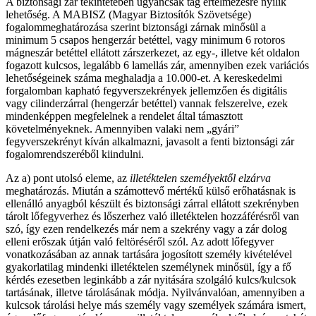
A biztonsági zár tekintetében ugyancsak tág értelmezésre nyílik
lehetőség. A MABISZ (Magyar Biztosítók Szövetsége)
fogalommeghatározása szerint biztonsági zárnak minősül a
minimum 5 csapos hengerzár betéttel, vagy minimum 6 rotoros
mágneszár betéttel ellátott zárszerkezet, az egy-, illetve két oldalon
fogazott kulcsos, legalább 6 lamellás zár, amennyiben ezek variációs
lehetőségeinek száma meghaladja a 10.000-et. A kereskedelmi
forgalomban kapható fegyverszekrények jellemzően és digitális
vagy cilinderzárral (hengerzár betéttel) vannak felszerelve, ezek
mindenképpen megfelelnek a rendelet által támasztott
követelményeknek. Amennyiben valaki nem „gyári”
fegyverszekrényt kíván alkalmazni, javasolt a fenti biztonsági zár
fogalomrendszeréből kiindulni.
Az a) pont utolsó eleme, az
illetéktelen személyektől elzárva
meghatározás. Miután a számottevő mértékű külső erőhatásnak is
ellenálló anyagból készült és biztonsági zárral ellátott szekrényben
tárolt lőfegyverhez és lőszerhez való illetéktelen hozzáférésről van
szó, így ezen rendelkezés már nem a szekrény vagy a zár dolog
elleni erőszak útján való feltöréséről szól. Az adott lőfegyver
vonatkozásában az annak tartására jogosított személy kivételével
gyakorlatilag mindenki illetéktelen személynek minősül, így a fő
kérdés ezesetben leginkább a zár nyitására szolgáló kulcs/kulcsok
tartásának, illetve tárolásának módja. Nyilvánvalóan, amennyiben a
kulcsok tárolási helye más személy vagy személyek számára ismert,