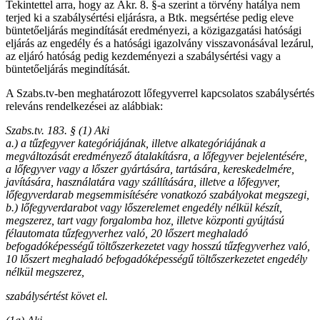
Tekintettel arra, hogy az Ákr. 8. §-a szerint a törvény hatálya nem
terjed ki a szabálysértési eljárásra, a Btk. megsértése pedig eleve
büntetőeljárás megindítását eredményezi, a közigazgatási hatósági
eljárás az engedély és a hatósági igazolvány visszavonásával lezárul,
az eljáró hatóság pedig kezdeményezi a szabálysértési vagy a
büntetőeljárás megindítását.
A Szabs.tv-ben meghatározott lőfegyverrel kapcsolatos szabálysértés
releváns rendelkezései az alábbiak:
Szabs.tv. 183. § (1) Aki
a.) a tűzfegyver kategóriájának, illetve alkategóriájának a
megváltozását eredményező átalakításra, a lőfegyver bejelentésére,
a lőfegyver vagy a lőszer gyártására, tartására, kereskedelmére,
javítására, használatára vagy szállítására, illetve a lőfegyver,
lőfegyverdarab megsemmisítésére vonatkozó szabályokat megszegi,
b.)
lőfegyverdarabot vagy lőszerelemet engedély nélkül készít,
megszerez, tart vagy forgalomba hoz, illetve központi gyújtású
félautomata tűzfegyverhez való, 20 lőszert meghaladó
befogadóképességű töltőszerkezetet vagy hosszú tűzfegyverhez való,
10 lőszert meghaladó befogadóképességű töltőszerkezetet engedély
nélkül megszerez,
szabálysértést követ el.