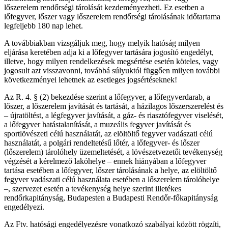
lőszerelem rendőrségi tárolását kezdeményezheti. Ez esetben a
lőfegyver, lőszer vagy lőszerelem rendőrségi tárolásának időtartama
legfeljebb 180 nap lehet.
A továbbiakban vizsgáljuk meg, hogy melyik hatóság milyen
eljárása keretében adja ki a lőfegyver tartására jogosító engedélyt,
illetve, hogy milyen rendelkezések megsértése esetén köteles, vagy
jogosult azt visszavonni, továbbá súlyuktól függően milyen további
következményei lehetnek az esetleges jogsértéseknek!
Az R. 4. § (2) bekezdése szerint a lőfegyver, a lőfegyverdarab, a
lőszer, a lőszerelem javítását és tartását, a házilagos lőszerszerelést és
– újratöltést, a légfegyver javítását, a gáz- és riasztófegyver viselését,
a lőfegyver hatástalanítását, a muzeális fegyver javítását és
sportlövészeti célú használatát, az elöltöltő fegyver vadászati célú
használatát, a polgári rendeltetésű lőtér, a lőfegyver- és lőszer
(lőszerelem) tárolóhely üzemeltetését, a lövészetvezetői tevékenység
végzését a kérelmező lakóhelye – ennek hiányában a lőfegyver
tartása esetében a lőfegyver, lőszer tárolásának a helye, az elöltöltő
fegyver vadászati célú használata esetében a lőszerelem tárolóhelye
–, szervezet esetén a tevékenység helye szerint illetékes
rendőrkapitányság, Budapesten a Budapesti Rendőr-főkapitányság
engedélyezi.
Az Ftv. hatósági engedélyezésre vonatkozó szabályai között rögzíti,