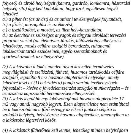
folyosó) és tároló helyiségeit (kamra, gardrób, lomkamra, háztartási
helyiség stb.) úgy kell kialakítani, hogy azok együttesen tegyék
lehetővé
a.) a pihenést (az alvást) és az otthoni tevékenységek folytatását,
b.) a főzést, mosogatást és az étkezést,
c.) a tisztálkodást, a mosást, az illemhely-használatot,
d.) az életvitelhez szükséges anyagok és tárgyak tárolását tervezési
program szerint (pl. élelmiszer-tárolás, hűtőszekrény elhelyezési
lehetősége, mosás céljára szolgáló berendezés, ruhanemű,
lakáskarbantartás eszközeinek, egyéb szerszámoknak és
sporteszközöknek az elhelyezése).
(2) A lakószoba a lakás minden olyan közvetlen természetes
megvilágítású és szellőzésű, fűthető, huzamos tartózkodás céljára
szolgáló, legalább 8 m2 hasznos alapterületű helyisége, amely
lehetővé teszi az (1) bekezdés a) pontja szerinti tevékenységek
folytatását – kivéve a jövedelemszerzést szolgáló munkavégzést – és
az azokhoz kapcsolódó berendezések elhelyezését.
(3) A lakás legalább egy lakószobájának hasznos alapterülete 17
m2 vagy annál nagyobb legyen. Ezen alapterületbe nem számítható
be a lakószobának a főző és/vagy az étkező funkció céljára is
szolgáló helyiség, helyiségrész hasznos alapterülete, amennyiben az
a lakószoba légterével közös.
(4) A lakásnak fűthetőnek kell lennie, lehetőleg minden helyiségben