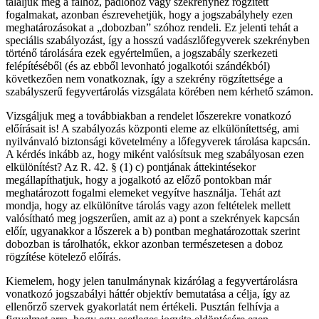
találjuk meg a falhoz, padlóhoz vagy szekrényhez rögzített
fogalmakat, azonban észrevehetjük, hogy a jogszabályhely ezen
meghatározásokat a „dobozban” szóhoz rendeli. Ez jelenti tehát a
speciális szabályozást, így a hosszú vadászlőfegyverek szekrényben
történő tárolására ezek egyértelműen, a jogszabály szerkezeti
felépítéséből (és az ebből levonható jogalkotói szándékból)
következően nem vonatkoznak, így a szekrény rögzítettsége a
szabályszerű fegyvertárolás vizsgálata körében nem kérhető számon.
Vizsgáljuk meg a továbbiakban a rendelet lőszerekre vonatkozó
előírásait is! A szabályozás központi eleme az elkülönítettség, ami
nyilvánvaló biztonsági követelmény a lőfegyverek tárolása kapcsán.
A kérdés inkább az, hogy miként valósítsuk meg szabályosan ezen
elkülönítést? Az R. 42. § (1) c) pontjának áttekintésekor
megállapíthatjuk, hogy a jogalkotó az előző pontokban már
meghatározott fogalmi elemeket vegyítve használja. Tehát azt
mondja, hogy az elkülönítve tárolás vagy azon feltételek mellett
valósítható meg jogszerűen, amit az a) pont a szekrények kapcsán
előír, ugyanakkor a lőszerek a b) pontban meghatározottak szerint
dobozban is tárolhatók, ekkor azonban természetesen a doboz
rögzítése kötelező előírás.
Kiemelem, hogy jelen tanulmánynak kizárólag a fegyvertárolásra
vonatkozó jogszabályi háttér objektív bemutatása a célja, így az
ellenőrző szervek gyakorlatát nem értékeli. Pusztán felhívja a