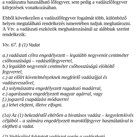
a vadászatra használható lőfegyver, sem pedig a vadászlőfegyver
kifejezések vonatkozásában.
Ebből következően a vadászlőfegyver fogalmát több, különböző
helyen megtalálható rendelkezés ismeretében tudjuk meghatározni.
A Vtv. a vadászati eszközök meghatározásánál az alábbiak szerint
rendelkezik:
Vtv. 67. § (1) Vadat
a.) vadászati célra engedélyezett – legalább negyvenöt centiméter
csőhosszúságú – vadászlőfegyverrel,
b.) legalább negyvenöt centiméter csőhosszúságú elöltöltő
fegyverrel,
c.) az előírt követelményeknek megfelelő vadászíjjal és
vadászvesszővel,
d.) solymászatra engedélyezett ragadozó madárral,
e.) agarászatra engedélyezett magyar agárral, vagy
f.) jogszerű csapdázási módszerrel
g.) lehet elejteni, illetve elfogni.
(1a) Az (1) bekezdéstől eltérően a hivatásos vadász – kegyelemlövés
céljából – a számára engedélyezett maroklőfegyver használatával is
elejtheti a vadat.
(2) Vadászíjjal folytatott vadászat során a vadászható