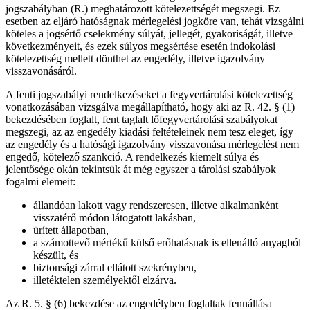
jogszabályban (R.) meghatározott kötelezettségét megszegi. Ez
esetben az eljáró hatóságnak mérlegelési jogköre van, tehát vizsgálni
köteles a jogsértő cselekmény súlyát, jellegét, gyakoriságát, illetve
következményeit, és ezek súlyos megsértése esetén indokolási
kötelezettség mellett dönthet az engedély, illetve igazolvány
visszavonásáról.
A fenti jogszabályi rendelkezéseket a fegyvertárolási kötelezettség
vonatkozásában vizsgálva megállapítható, hogy aki az R. 42. § (1)
bekezdésében foglalt, fent taglalt lőfegyvertárolási szabályokat
megszegi, az az engedély kiadási feltételeinek nem tesz eleget, így
az engedély és a hatósági igazolvány visszavonása mérlegelést nem
engedő, kötelező szankció. A rendelkezés kiemelt súlya és
jelentősége okán tekintsük át még egyszer a tárolási szabályok
fogalmi elemeit:
állandóan lakott vagy rendszeresen, illetve alkalmanként
visszatérő módon látogatott lakásban,
ürített állapotban,
a számottevő mértékű külső erőhatásnak is ellenálló anyagból
készült, és
biztonsági zárral ellátott szekrényben,
illetéktelen személyektől elzárva.
Az R. 5. § (6) bekezdése az engedélyben foglaltak fennállása