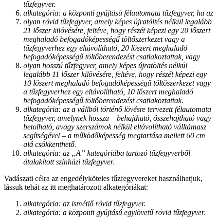
tűzfegyver.
alkategória: a központi gyújtású félautomata tűzfegyver, ha az
olyan rövid tűzfegyver, amely képes újratöltés nélkül legalább
21 lőszer kilövésére, feltéve, hogy részét képezi egy 20 lőszert
meghaladó befogadóképességű töltőszerkezet vagy a
tűzfegyverhez egy eltávolítható, 20 lőszert meghaladó
befogadóképességű töltőberendezést csatlakoztattak, vagy
olyan hosszú tűzfegyver, amely képes újratöltés nélkül
legalább 11 lőszer kilövésére, feltéve, hogy részét képezi egy
10 lőszert meghaladó befogadóképességű töltőszerkezet vagy
a tűzfegyverhez egy eltávolítható, 10 lőszert meghaladó
befogadóképességű töltőberendezést csatlakoztattak.
alkategória: az a vállból történő lövésre tervezett félautomata
tűzfegyver, amelynek hossza – behajtható, összehajtható vagy
betolható, avagy szerszámok nélkül eltávolítható válltámasz
segítségével – a működőképesség megtartása mellett 60 cm
alá csökkenthető.
alkategória: az „A” kategóriába tartozó tűzfegyverből
átalakított színházi tűzfegyver.
Vadászati célra az engedélyköteles tűzfegyvereket használhatjuk,
lássuk tehát az itt meghatározott alkategóriákat:
alkategória: az ismétlő rövid tűzfegyver.
alkategória: a központi gyújtású egylövetű rövid tűzfegyver.