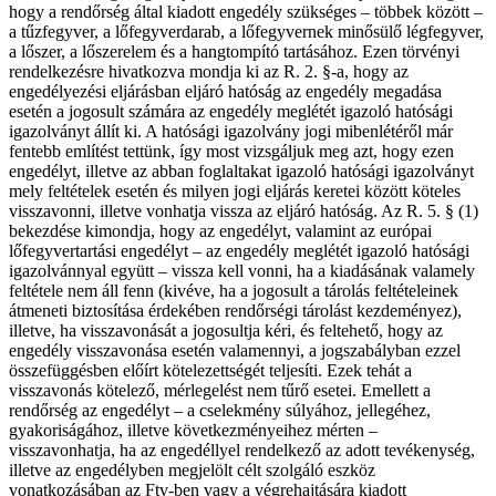
hogy a rendőrség által kiadott engedély szükséges – többek között –
a tűzfegyver, a lőfegyverdarab, a lőfegyvernek minősülő légfegyver,
a lőszer, a lőszerelem és a hangtompító tartásához. Ezen törvényi
rendelkezésre hivatkozva mondja ki az R. 2. §-a, hogy az
engedélyezési eljárásban eljáró hatóság az engedély megadása
esetén a jogosult számára az engedély meglétét igazoló hatósági
igazolványt állít ki. A hatósági igazolvány jogi mibenlétéről már
fentebb említést tettünk, így most vizsgáljuk meg azt, hogy ezen
engedélyt, illetve az abban foglaltakat igazoló hatósági igazolványt
mely feltételek esetén és milyen jogi eljárás keretei között köteles
visszavonni, illetve vonhatja vissza az eljáró hatóság. Az R. 5. § (1)
bekezdése kimondja, hogy az engedélyt, valamint az európai
lőfegyvertartási engedélyt – az engedély meglétét igazoló hatósági
igazolvánnyal együtt – vissza kell vonni, ha a kiadásának valamely
feltétele nem áll fenn (kivéve, ha a jogosult a tárolás feltételeinek
átmeneti biztosítása érdekében rendőrségi tárolást kezdeményez),
illetve, ha visszavonását a jogosultja kéri, és feltehető, hogy az
engedély visszavonása esetén valamennyi, a jogszabályban ezzel
összefüggésben előírt kötelezettségét teljesíti. Ezek tehát a
visszavonás kötelező, mérlegelést nem tűrő esetei. Emellett a
rendőrség az engedélyt – a cselekmény súlyához, jellegéhez,
gyakoriságához, illetve következményeihez mérten –
visszavonhatja, ha az engedéllyel rendelkező az adott tevékenység,
illetve az engedélyben megjelölt célt szolgáló eszköz
vonatkozásában az Ftv-ben vagy a végrehajtására kiadott