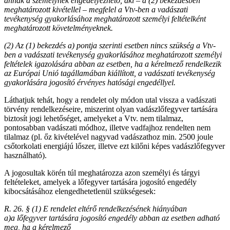
annak a személynek engedélyezhető, aki – a (2) bekezdésben
meghatározott kivétellel – megfelel a Vtv-ben a vadászati
tevékenység gyakorlásához meghatározott személyi feltételként
meghatározott követelményeknek.
(2) Az (1) bekezdés a)
pontja szerinti esetben nincs szükség a Vtv-
ben a vadászati tevékenység gyakorlásához meghatározott személyi
feltételek igazolására abban az esetben, ha a kérelmező rendelkezik
az Európai Unió tagállamában kiállított, a vadászati tevékenység
gyakorlására jogosító érvényes hatósági engedéllyel.
Láthatjuk tehát, hogy a rendelet oly módon utal vissza a vadászati
törvény rendelkezéseire, miszerint olyan vadászlőfegyver tartására
biztosít jogi lehetőséget, amelyeket a Vtv. nem tilalmaz,
pontosabban vadászati módhoz, illetve vadfajhoz rendelten nem
tilalmaz (pl. őz kivételével nagyvad vadászathoz min. 2500 joule
csőtorkolati energiájú lőszer, illetve ezt kilőni képes vadászlőfegyver
használható).
A jogosultak körén túl meghatározza azon személyi és tárgyi
feltételeket, amelyek a lőfegyver tartására jogosító engedély
kibocsátásához elengedhetetlenül szükségesek:
R. 26. § (1) E rendelet eltérő rendelkezésének hiányában
a)
a lőfegyver tartására jogosító engedély abban az esetben adható
meg, ha a kérelmező