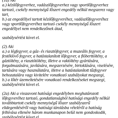
(1a) Aki
a.) kézilőfegyverhez, vadászlőfegyverhez vagy sportlőfegyverhez
tartozó, csekély mennyiségű lőszert engedély nélkül megszerez vagy
tart,
b.) az engedéllyel tartott kézilőfegyveréhez, vadászlőfegyveréhez
vagy sportlőfegyveréhez tartozó csekély mennyiségű lőszert
engedéllyel nem rendelkezőnek átad,
szabálysértést követ el.
(2) Aki
a.) a légfegyver, a gáz- és riasztófegyver, a muzeális fegyver, a
festéklövő fegyver, a hatástalanított lőfegyver, a flóberttöltény, a
gáztöltény, a riasztótöltény, illetve a vaktöltény gyártására,
forgalmazására, javítására, megszerzésére, birtoklására, viselésére,
tartására vagy használatára, illetve a hatástalanított tűzfegyver
behozatalára vagy kivitelére vonatkozó szabályokat megszegi,
b.)
a lőtér üzemeltetésére vonatkozó rendelkezéseket megszegi,
szabálysértést követ el.
(2a) Aki a visszavont hatósági engedélyben meghatározott
lőfegyveréhez tartozó, gondatlanságból hatósági engedély nélkül
továbbtartott csekély mennyiségű lőszer szabályszerű
elidegenítéséről vagy hatósági tárolásba vételéről a hatóság
felhívása ellenére három munkanapon belül nem gondoskodik,
szabálysértést követ el.