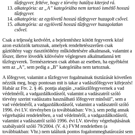
tűzfegyver, feltéve, hogy e törvény hatálya kiterjed rá.
alkategória: az „A” kategóriába nem tartozó ismétlő hosszú
tűzfegyver.
alkategória: az egylövetű hosszú tűzfegyver huzagolt csővel.
alkategória: az egylövetű hosszú tűzfegyver huzagolatlan
csővel.
Csak a teljesség kedvéért, a bejelentéshez kötött fegyverek közé
azon eszközök tartoznak, amelyek rendeltetésszerűen csak
gáztöltény vagy riasztótöltény működtetésére alkalmasak, valamint a
lőszer, illetve lövedék kilövésére véglegesen alkalmatlanná tett
tűzfegyverek. Természetesen csak abban az esetben, ha egyébként
sem az „A”, sem pedig a „B” kategóriába nem tartoznak.
A lőfegyver, valamint a tűzfegyver fogalmainak tisztázását követően
nézzük meg, hogy pontosan mit is takar a vadászlőfegyver kifejezés!
Habár az Ftv. 2. § 46. pontja alapján „vadászlőfegyvernek a vad
védelméről, a vadgazdálkodásról, valamint a vadászatról szóló
törvény szerint vadászatra használható lőfegyver minősül”, sem a
vad védelméről, a vadgazdálkodásról, valamint a vadászatról szóló
1996. évi LV. törvényben (a továbbiakban: Vtv.), sem pedig annak
végrehajtási rendeletében, a vad védelméről, a vadgazdálkodásról,
valamint a vadászatról szóló 1996. évi LV. törvény végrehajtásának
szabályairól szóló 79/2004. (V. 4.) FVM rendeletben (a
továbbiakban: Vhr.) nem találunk pontos fogalommeghatározást sem