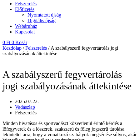
Felszerelés
Előfizetés
Nyomtatott újság
Digitális újság
Webáruház
Kapcsolat
0
Ft
0
Kosár
Kezdőlap
/
Felszerelés
/ A szabályszerű fegyvertárolás jogi
szabályozásának áttekintése
A szabályszerű fegyvertárolás
jogi szabályozásának áttekintése
2025.07.22.
Vadászlap
Felszerelés
Minden hivatásos és sportvadászt közvetlenül érintő kérdés a
lőfegyverek és a lőszerek, szakszerű és főleg jogszerű tárolása
tekintettel arra, hogy a vonatkozó szabályok megsértése súlyos, akár