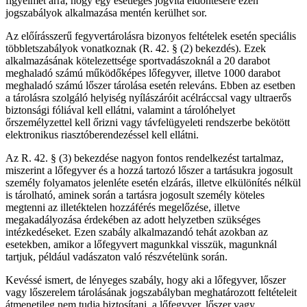
figyelmet arra, hogy egy esetleges jogvita eldöntésére ezen
jogszabályok alkalmazása mentén kerülhet sor.
Az előírásszerű fegyvertárolásra bizonyos feltételek esetén speciális
többletszabályok vonatkoznak (R. 42. § (2) bekezdés). Ezek
alkalmazásának kötelezettsége sportvadászoknál a 20 darabot
meghaladó számú működőképes lőfegyver, illetve 1000 darabot
meghaladó számú lőszer tárolása esetén releváns. Ebben az esetben
a tárolásra szolgáló helyiség nyílászáróit acélráccsal vagy ultraerős
biztonsági fóliával kell ellátni, valamint a tárolóhelyet
őrszemélyzettel kell őrizni vagy távfelügyeleti rendszerbe bekötött
elektronikus riasztóberendezéssel kell ellátni.
Az R. 42. § (3) bekezdése nagyon fontos rendelkezést tartalmaz,
miszerint a lőfegyver és a hozzá tartozó lőszer a tartásukra jogosult
személy folyamatos jelenléte esetén elzárás, illetve elkülönítés nélkül
is tárolható, aminek során a tartásra jogosult személy köteles
megtenni az illetéktelen hozzáférés megelőzése, illetve
megakadályozása érdekében az adott helyzetben szükséges
intézkedéseket. Ezen szabály alkalmazandó tehát azokban az
esetekben, amikor a lőfegyvert magunkkal visszük, magunknál
tartjuk, például vadászaton való részvételünk során.
Kevéssé ismert, de lényeges szabály, hogy aki a lőfegyver, lőszer
vagy lőszerelem tárolásának jogszabályban meghatározott feltételeit
átmenetileg nem tudja biztosítani, a lőfegyver, lőszer vagy