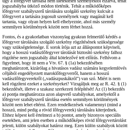
úgy a lőfegyver tárolása nem illetéktelen személyektől elzárva, tehát
jogszabályba ütköző módon történik. Tehát a működőképes
lőfegyver szabályszerű tárolására szolgáló szekrény kulcsát a
lőfegyvert a tartására jogosult személynek vagy magánál kell
tartania, vagy olyan helyen kell elhelyeznie, ahol más személy
semmilyen körülmények között nem férhet hozzá.
Fontos, és a gyakorlatban viszonylag gyakran felmerülő kérdés a
lőfegyver tárolására szolgáló szekrény rögzítésének szükségessége
vagy szükségtelensége. E sorok írója azt az álláspontot képviseli,
hogy a hosszú vadászlőfegyver tárolását biztosító szekrény falhoz
rögzítése nem jogszabály által kötelezővé tett előírás. Felhívom a
figyelmet, hogy itt nem a Vtv. 67. § (1a) bekezdésében
meghatározott, kizárólag a hivatásos vadász számára kegyelemlövés
céljából engedélyezett maroklőfegyverről, hanem a hosszú
vadászlőfegyverekről („vadászpuskákról”) van szó. Miért is nem
kell rögzíteni ezeket a szekrényeket? Vizsgáljuk meg az R. 42. § (1)
bekezdését, illetve a szakasz szerkezeti felépítését! Az (1) bekezdés
a) pontja meghatározza azon alapvető szabályokat, amelyektől a
lőfegyver szabályszerű tárolása esetén semmilyen körülmények
között nem lehet eltérni. Ezen rendelkezések valamennyi (mind a
hosszú, mind pedig a rövid lőfegyverek) tárolására kiterjednek.
Ehhez képest kell értelmezi a b) pontot, amely bizonyos speciális
esetekben, ami jelen esetben a működőképes rövid lőfegyvertárolást
jelenti, külön szabályokat határoz meg. Ezen külön szabályok között