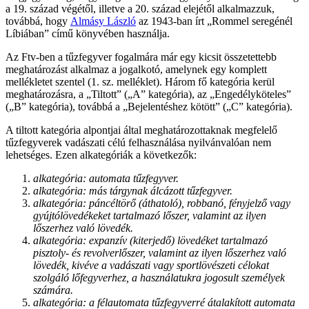
a 19. század végétől, illetve a 20. század elejétől alkalmazzuk,
továbbá, hogy
Almásy László
az 1943-ban írt „Rommel seregénél
Líbiában” című könyvében használja.
Az Ftv-ben a tűzfegyver fogalmára már egy kicsit összetettebb
meghatározást alkalmaz a jogalkotó, amelynek egy komplett
mellékletet szentel (1. sz. melléklet). Három fő kategória kerül
meghatározásra, a „Tiltott” („A” kategória), az „Engedélyköteles”
(„B” kategória), továbbá a „Bejelentéshez kötött” („C” kategória).
A tiltott kategória alpontjai által meghatározottaknak megfelelő
tűzfegyverek vadászati célú felhasználása nyilvánvalóan nem
lehetséges. Ezen alkategóriák a következők:
alkategória: automata tűzfegyver.
alkategória: más tárgynak álcázott tűzfegyver.
alkategória: páncéltörő (áthatoló), robbanó, fényjelző vagy
gyújtólövedékeket tartalmazó lőszer, valamint az ilyen
lőszerhez való lövedék.
alkategória: expanzív (kiterjedő) lövedéket tartalmazó
pisztoly- és revolverlőszer, valamint az ilyen lőszerhez való
lövedék, kivéve a vadászati vagy sportlövészeti célokat
szolgáló lőfegyverhez, a használatukra jogosult személyek
számára.
alkategória: a félautomata tűzfegyverré átalakított automata