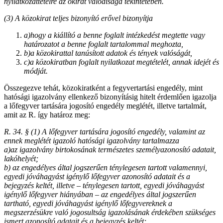
nyilatkozattételre az okirat valódisága tekintetében.
(3) A közokirat teljes bizonyító erővel bizonyítja
a)
hogy a kiállító a benne foglalt intézkedést megtette vagy
határozatot a benne foglalt tartalommal meghozta,
b)
a közokirattal tanúsított adatok és tények valóságát,
c)
a közokiratban foglalt nyilatkozat megtételét, annak idejét és
módját.
Összegezve tehát, közokiratként a fegyvertartási engedély, mint
hatósági igazolvány ellenkező bizonyításig hitelt érdemlően igazolja
a lőfegyver tartására jogosító engedély meglétét, illetve tartalmát,
amit az R. így határoz meg:
R. 34. § (1) A lőfegyver tartására jogosító engedély, valamint az
ennek meglétét igazoló hatósági igazolvány tartalmazza
a)
az igazolvány birtokosának természetes személyazonosító adatait,
lakóhelyét;
b) az engedélyes által jogszerűen ténylegesen tartott valamennyi,
egyedi jóváhagyást igénylő lőfegyver azonosító adatait és a
bejegyzés keltét, illetve – ténylegesen tartott, egyedi jóváhagyást
igénylő lőfegyver hiányában – az engedélyes által jogszerűen
tartható, egyedi jóváhagyást igénylő lőfegyvereknek a
megszerzésükre való jogosultság igazolásának érdekében szükséges
ismert azonosító adatait és a bejegyzés keltét;