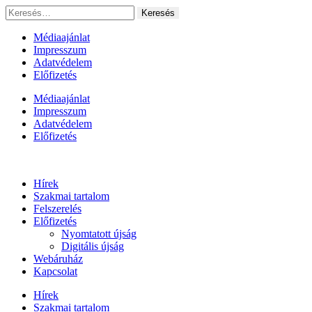
Ugrás
Keresés:
a
tartalomhoz
Médiaajánlat
Impresszum
Adatvédelem
Előfizetés
Médiaajánlat
Impresszum
Adatvédelem
Előfizetés
Hírek
Szakmai tartalom
Felszerelés
Előfizetés
Nyomtatott újság
Digitális újság
Webáruház
Kapcsolat
Hírek
Szakmai tartalom