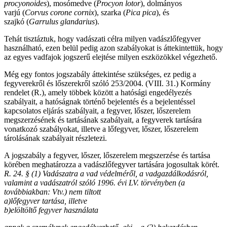
procyonoides
), mosómedve (
Procyon lotor
), dolmányos
varjú (
Corvus corone cornix
), szarka (
Pica pica
), és
szajkó (
Garrulus glandarius
).
Tehát tisztáztuk, hogy vadászati célra milyen vadászlőfegyver
használható, ezen belül pedig azon szabályokat is áttekintettük, hogy
az egyes vadfajok jogszerű elejtése milyen eszközökkel végezhető.
Még egy fontos jogszabály áttekintése szükséges, ez pedig a
fegyverekről és lőszerekről szóló 253/2004. (VIII. 31.) Kormány
rendelet (R.), amely többek között a hatósági engedélyezés
szabályait, a hatóságnak történő bejelentés és a bejelentéssel
kapcsolatos eljárás szabályait, a fegyver, lőszer, lőszerelem
megszerzésének és tartásának szabályait, a fegyverek tartására
vonatkozó szabályokat, illetve a lőfegyver, lőszer, lőszerelem
tárolásának szabályait részletezi.
A jogszabály a fegyver, lőszer, lőszerelem megszerzése és tartása
körében meghatározza a vadászlőfegyver tartására jogosultak körét.
R. 24. § (1) Vadászatra a vad védelméről, a vadgazdálkodásról,
valamint a vadászatról szóló 1996. évi LV. törvényben (a
továbbiakban: Vtv.) nem tiltott
a)
lőfegyver tartása, illetve
b)
elöltöltő fegyver használata