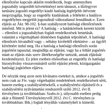
ellenőrzése kapcsán akként rendelkezik, hogy amennyiben
jogszabály szigorúbb követelményt nem támaszt, a tűzfegyver
tartására jogosító engedélyt kiadó hatóság legfeljebb ötévente
megvizsgálja, hogy az engedély kiadásának a feltételei a hatályos
engedélyben megjelölt jogosultnál változatlanul fennállnak-e. Ezen
eljárás az Ákr. 98-102. §-ban szabályozott hatósági ellenőrzésnek
minősül. Mit is jelent ez? A hatóság – a hatáskörének keretei között
– ellenőrzi a jogszabályban foglalt rendelkezések betartását,
valamint a végrehajtható döntésben foglaltak teljesítését. A hatósági
ellenőrzés hivatalból vagy – néhány kivételtől eltekintve – az ügyfél
kérelmére indul meg. Ha a hatóság a hatósági ellenőrzés során
jogsértést tapasztal, megindítja az eljárást, vagy ha a feltárt jogsértés
miatt az eljárás más szerv illetékességébe tartozik, annak eljárását
kezdeményezi. Ez jelen esetben elsősorban az engedély és hatósági
bizonyítvány visszavonásáról szóló eljárást jelenti, közigazgatási
hatósági jogkörben eljárva.
De nézzük meg azon nem kívánatos eseteket is, amikor a jogsértés
nem csak az Ftv. vagy végrehajtási rendeletének rendelkezéseit sérti,
hanem esetleg a szabálysértésekről, a szabálysértési eljárásról és a
szabálysértési nyilvántartási rendszerről szóló 2012. évi II.
törvényben (a továbbiakban: Szabs.tv.), súlyosabb esetben pedig
akár a Büntető Törvénykönyvről 2012. évi C. törvényben (a
továbbiakban: Btk.) foglalt tényállás valamelyikét is kimeríti.