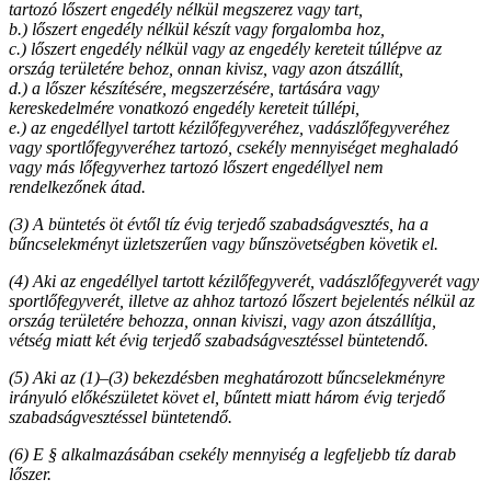
tartozó lőszert engedély nélkül megszerez vagy tart,
b.)
lőszert engedély nélkül készít vagy forgalomba hoz,
c.)
lőszert engedély nélkül vagy az engedély kereteit túllépve az
ország területére behoz, onnan kivisz, vagy azon átszállít,
d.)
a lőszer készítésére, megszerzésére, tartására vagy
kereskedelmére vonatkozó engedély kereteit túllépi,
e.)
az engedéllyel tartott kézilőfegyveréhez, vadászlőfegyveréhez
vagy sportlőfegyveréhez tartozó, csekély mennyiséget meghaladó
vagy más lőfegyverhez tartozó lőszert engedéllyel nem
rendelkezőnek átad.
(3) A büntetés öt évtől tíz évig terjedő szabadságvesztés, ha a
bűncselekményt üzletszerűen vagy bűnszövetségben követik el.
(4) Aki az engedéllyel tartott kézilőfegyverét, vadászlőfegyverét vagy
sportlőfegyverét, illetve az ahhoz tartozó lőszert bejelentés nélkül az
ország területére behozza, onnan kiviszi, vagy azon átszállítja,
vétség miatt két évig terjedő szabadságvesztéssel büntetendő.
(5) Aki az (1)–(3) bekezdésben meghatározott bűncselekményre
irányuló előkészületet követ el, bűntett miatt három évig terjedő
szabadságvesztéssel büntetendő.
(6) E § alkalmazásában csekély mennyiség a legfeljebb tíz darab
lőszer.