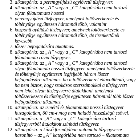
alkategória: a peremgyújtású egylövetű tűzfegyver.
alkategória: az „A” vagy a „C” kategóriába nem tartozó
olyan félautomata hosszú
peremgyújtású tűzfegyver, amelynek töltőszerkezete és
töltényűrje együttesen háromnál több, valamint
központi gyújtású tűzfegyver, amelynek töltőszerkezete és
töltényűrje együttesen háromnál több, de tizenkettőnél
kevesebb
lőszer befogadására alkalmas.
alkategória: az „A” vagy a „C” kategóriába nem tartozó
félautomata rövid tűzfegyver.
alkategória: az „A” vagy a „C” kategóriába nem tartozó
olyan félautomata hosszú tűzfegyver, amelynek töltőszerkezete
és töltényűrje együttesen legfeljebb három lőszer
befogadására alkalmas, ha a töltőszerkezet eltávolítható, vagy
ha nem biztos, hogy szokásos szerszámokkal a tűzfegyvert
nem lehet olyan tűzfegyverré átalakítani, amelynek
töltőszerkezete és töltényűrje együttesen háromnál több lőszer
befogadására alkalmas.
alkategória: az ismétlő és félautomata hosszú tűzfegyver
huzagolatlan, 60 cm-t meg nem haladó hosszúságú csővel.
alkategória: a „B” vagy a „C” kategóriába tartozó
tűzfegyverből átalakított színházi tűzfegyver.
alkategória: a külső formájában automata tűzfegyverre
hasonlító – az „A” kategóriába nem tartozó – félautomata