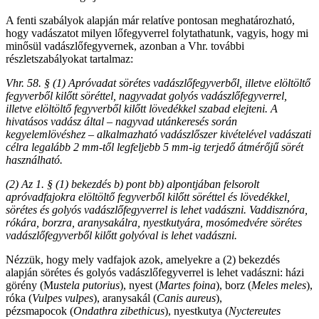
A fenti szabályok alapján már relatíve pontosan meghatározható,
hogy vadászatot milyen lőfegyverrel folytathatunk, vagyis, hogy mi
minősül vadászlőfegyvernek, azonban a Vhr. további
részletszabályokat tartalmaz:
Vhr. 58. § (1) Apróvadat sörétes vadászlőfegyverből, illetve elöltöltő
fegyverből kilőtt söréttel, nagyvadat golyós vadászlőfegyverrel,
illetve elöltöltő fegyverből kilőtt lövedékkel szabad elejteni. A
hivatásos vadász által – nagyvad utánkeresés során
kegyelemlövéshez – alkalmazható vadászlőszer kivételével vadászati
célra legalább 2 mm-től legfeljebb 5 mm-ig terjedő átmérőjű sörét
használható.
(2) Az 1. § (1) bekezdés b)
pont bb)
alpontjában felsorolt
apróvadfajokra elöltöltő fegyverből kilőtt söréttel és lövedékkel,
sörétes és golyós vadászlőfegyverrel is lehet vadászni. Vaddisznóra,
rókára, borzra, aranysakálra, nyestkutyára, mosómedvére sörétes
vadászlőfegyverből kilőtt golyóval is lehet vadászni.
Nézzük, hogy mely vadfajok azok, amelyekre a (2) bekezdés
alapján sörétes és golyós vadászlőfegyverrel is lehet vadászni: házi
görény (M
ustela putorius
), nyest (
Martes foina
), borz (
Meles meles
),
róka (
Vulpes vulpes
), aranysakál (
Canis aureus
),
pézsmapocok (
Ondathra zibethicus
), nyestkutya (
Nyctereutes