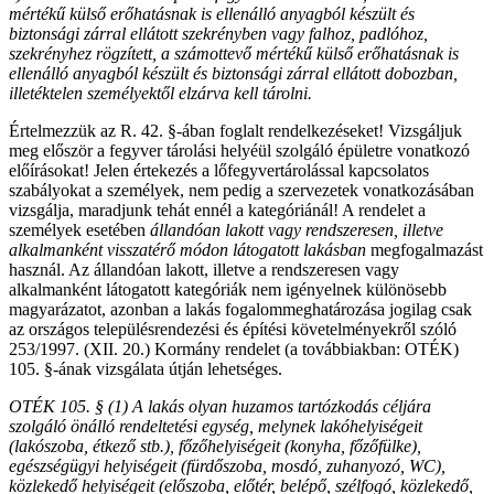
mértékű külső erőhatásnak is ellenálló anyagból készült és
biztonsági zárral ellátott szekrényben vagy falhoz, padlóhoz,
szekrényhez rögzített, a számottevő mértékű külső erőhatásnak is
ellenálló anyagból készült és biztonsági zárral ellátott dobozban,
illetéktelen személyektől elzárva kell tárolni.
Értelmezzük az R. 42. §-ában foglalt rendelkezéseket! Vizsgáljuk
meg először a fegyver tárolási helyéül szolgáló épületre vonatkozó
előírásokat! Jelen értekezés a lőfegyvertárolással kapcsolatos
szabályokat a személyek, nem pedig a szervezetek vonatkozásában
vizsgálja, maradjunk tehát ennél a kategóriánál! A rendelet a
személyek esetében
állandóan lakott vagy rendszeresen, illetve
alkalmanként visszatérő módon látogatott lakásban
megfogalmazást
használ. Az állandóan lakott, illetve a rendszeresen vagy
alkalmanként látogatott kategóriák nem igényelnek különösebb
magyarázatot, azonban a lakás fogalommeghatározása jogilag csak
az országos településrendezési és építési követelményekről szóló
253/1997. (XII. 20.) Kormány rendelet (a továbbiakban: OTÉK)
105. §-ának vizsgálata útján lehetséges.
OTÉK 105. § (1) A lakás olyan huzamos tartózkodás céljára
szolgáló önálló rendeltetési egység, melynek lakóhelyiségeit
(lakószoba, étkező stb.), főzőhelyiségeit (konyha, főzőfülke),
egészségügyi helyiségeit (fürdőszoba, mosdó, zuhanyozó, WC),
közlekedő helyiségeit (előszoba, előtér, belépő, szélfogó, közlekedő,