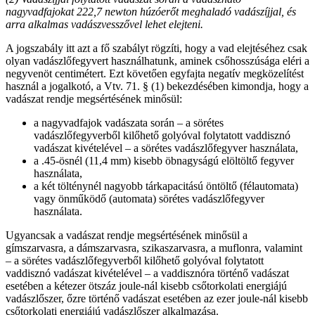
nagyvadfajokat 222,7 newton húzóerőt meghaladó vadászíjjal, és
arra alkalmas vadászvesszővel lehet elejteni.
A jogszabály itt azt a fő szabályt rögzíti, hogy a vad elejtéséhez csak
olyan vadászlőfegyvert használhatunk, aminek csőhosszúsága eléri a
negyvenöt centimétert. Ezt követően egyfajta negatív megközelítést
használ a jogalkotó, a Vtv. 71. § (1) bekezdésében kimondja, hogy a
vadászat rendje megsértésének minősül:
a nagyvadfajok vadászata során – a sörétes
vadászlőfegyverből kilőhető golyóval folytatott vaddisznó
vadászat kivételével – a sörétes vadászlőfegyver használata,
a .45-ösnél (11,4 mm) kisebb öbnagyságú elöltöltő fegyver
használata,
a két tölténynél nagyobb tárkapacitású öntöltő (félautomata)
vagy önműködő (automata) sörétes vadászlőfegyver
használata.
Ugyancsak a vadászat rendje megsértésének minősül a
gímszarvasra, a dámszarvasra, szikaszarvasra, a muflonra, valamint
– a sörétes vadászlőfegyverből kilőhető golyóval folytatott
vaddisznó vadászat kivételével – a vaddisznóra történő vadászat
esetében a kétezer ötszáz joule-nál kisebb csőtorkolati energiájú
vadászlőszer, őzre történő vadászat esetében az ezer joule-nál kisebb
csőtorkolati energiájú vadászlőszer alkalmazása.