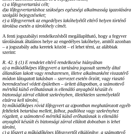
c) a lőfegyvertartási célt;
d)
a lőfegyvertartáshoz szükséges egészségi alkalmasság igazolására
szolgáló bejegyzéseket;
e) a lőfegyvernek az engedélyes lakóhelyétől eltérő helyen történő
tárolása esetén a tárolóhely címét.
A fenti jogszabályi rendelkezésből megállapítható, hogy a fegyver
tárolásának általános helye az engedélyes lakóhelye, amitől azonban
– a jogszabály adta keretek között – el lehet térni, az alábbiak
szerint:
R. 42. § (1) E rendelet eltérő rendelkezése hiányában
a) a működőképes lőfegyvert a tartására jogosult személy által
állandóan lakott vagy rendszeresen, illetve alkalmanként visszatérő
módon látogatott lakásban – szervezet esetén őrzött, vagy riasztó
berendezéssel védett épületben – ürített állapotban, a számottevő
mértékű külső erőhatásnak is ellenálló anyagból készült és
biztonsági zárral ellátott szekrényben, illetéktelen személyektől
elzárva kell tárolni,
b) működőképes rövid lőfegyvert az a)
pontban meghatározott egyéb
feltételek betartása mellett, falhoz, padlóhoz vagy szekrényhez
rögzített, a számottevő mértékű külső erőhatásnak is ellenálló
anyagból készült és biztonsági zárral ellátott dobozban is lehet
tárolni,
c) a lőszert a működőképes lőfegyvertől elkülönítve, a számottevő