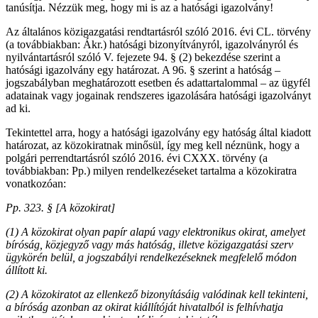
tanúsítja. Nézzük meg, hogy mi is az a hatósági igazolvány!
Az általános közigazgatási rendtartásról szóló 2016. évi CL. törvény
(a továbbiakban: Ákr.) hatósági bizonyítványról, igazolványról és
nyilvántartásról szóló V. fejezete 94. § (2) bekezdése szerint a
hatósági igazolvány egy határozat. A 96. § szerint a hatóság –
jogszabályban meghatározott esetben és adattartalommal – az ügyfél
adatainak vagy jogainak rendszeres igazolására hatósági igazolványt
ad ki.
Tekintettel arra, hogy a hatósági igazolvány egy hatóság által kiadott
határozat, az közokiratnak minősül, így meg kell néznünk, hogy a
polgári perrendtartásról szóló 2016. évi CXXX. törvény (a
továbbiakban: Pp.) milyen rendelkezéseket tartalma a közokiratra
vonatkozóan:
Pp. 323. § [A közokirat]
(1) A közokirat olyan papír alapú vagy elektronikus okirat, amelyet
bíróság, közjegyző vagy más hatóság, illetve közigazgatási szerv
ügykörén belül, a jogszabályi rendelkezéseknek megfelelő módon
állított ki.
(2) A közokiratot az ellenkező bizonyításáig valódinak kell tekinteni,
a bíróság azonban az okirat kiállítóját hivatalból is felhívhatja