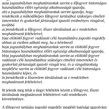
aa)
a jogszabályban meghatározottak szerint a lőfegyver biztonságos
használatához előírt egészségi alkalmasságát igazolja,
ab) a jogszabályban meghatározottak szerint igazolja, hogy
rendelkezik a működőképes lőfegyver tartásához szükséges elméleti
ismereteket és gyakorlati jártasságot igazoló eredményes vizsgával,
továbbá
ac)
rendelkezik a lőfegyver, lőszer tárolásának az e rendeletben
meghatározott feltételeivel;
b)
az elöltöltő fegyver vadászati célú használatára jogosító engedély
abban az esetben adható meg, ha a kérelmező
ba)
a jogszabályban meghatározottak szerint az elöltöltő fegyver
biztonságos használatához előírt egészségi alkalmasságát igazolja,
bb)
a jogszabályban meghatározottak szerint az elöltöltő fegyver
vadászati célú használatához szükséges elméleti ismereteket és
gyakorlati jártasságát igazoló vizsgát tesz, és a vizsgabizottság
megítélése szerint az elöltöltő fegyver vadászati célú biztonságos
használatára képes, és
bc)
rendelkezik a lőszerelem tárolásának az e rendeletben
meghatározott feltételeivel.
Itt jelenik meg tehát a tárgyi feltételek között a lőfegyver, lőszer
tárolásának meghatározott feltételeivel való rendelkezés
követelménye.
A lőfegyver tartására jogosító engedély meglétét hatósági igazolvány