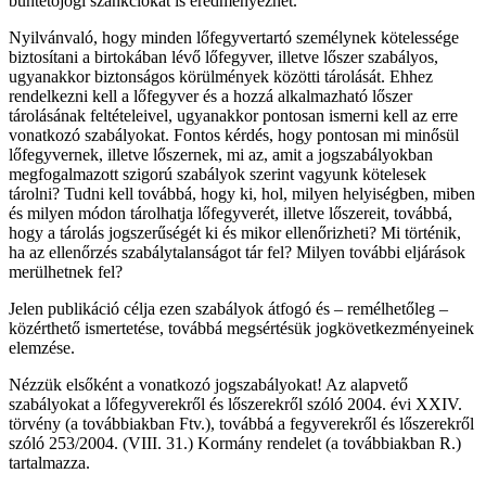
büntetőjogi szankciókat is eredményezhet.
Nyilvánvaló, hogy minden lőfegyvertartó személynek kötelessége
biztosítani a birtokában lévő lőfegyver, illetve lőszer szabályos,
ugyanakkor biztonságos körülmények közötti tárolását. Ehhez
rendelkezni kell a lőfegyver és a hozzá alkalmazható lőszer
tárolásának feltételeivel, ugyanakkor pontosan ismerni kell az erre
vonatkozó szabályokat. Fontos kérdés, hogy pontosan mi minősül
lőfegyvernek, illetve lőszernek, mi az, amit a jogszabályokban
megfogalmazott szigorú szabályok szerint vagyunk kötelesek
tárolni? Tudni kell továbbá, hogy ki, hol, milyen helyiségben, miben
és milyen módon tárolhatja lőfegyverét, illetve lőszereit, továbbá,
hogy a tárolás jogszerűségét ki és mikor ellenőrizheti? Mi történik,
ha az ellenőrzés szabálytalanságot tár fel? Milyen további eljárások
merülhetnek fel?
Jelen publikáció célja ezen szabályok átfogó és – remélhetőleg –
közérthető ismertetése, továbbá megsértésük jogkövetkezményeinek
elemzése.
Nézzük elsőként a vonatkozó jogszabályokat! Az alapvető
szabályokat a lőfegyverekről és lőszerekről szóló 2004. évi XXIV.
törvény (a továbbiakban Ftv.), továbbá a fegyverekről és lőszerekről
szóló 253/2004. (VIII. 31.) Kormány rendelet (a továbbiakban R.)
tartalmazza.