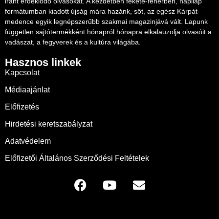
iránt érdeklődő olvasókat. A kezdetben fekete-fehérben, napilap
formátumban kiadott újság mára hazánk, sőt, az egész Kárpát-
medence egyik legnépszerűbb szakmai magazinjává vált. Lapunk
független sajtótermékként hónapról hónapra elkalauzolja olvasóit a
vadászat, a fegyverek és a kultúra világába.
Hasznos linkek
Kapcsolat
Médiaajánlat
Előfizetés
Hirdetési keretszabályzat
Adatvédelem
Előfizetői Általános Szerződési Feltételek