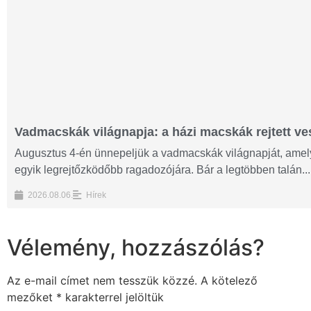
Vadmacskák világnapja: a házi macskák rejtett ves
Augusztus 4-én ünnepeljük a vadmacskák világnapját, amelyn
egyik legrejtőzködőbb ragadozójára. Bár a legtöbben talán...
2026.08.06.
Hírek
Vélemény, hozzászólás?
Az e-mail címet nem tesszük közzé.
A kötelező
mezőket
*
karakterrel jelöltük