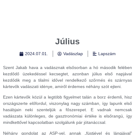
Július
2024.07.01.
Vadászlap
Lapszám
Szent Jakab hava a vadásznak elsősorban a hó második felében
kezdődő üzekedéssel kecsegtet, azonban július első napjával
kezdődik meg a tilalmi idővel rendelkező szőrmés és szárnyas
kártevők vadászati idénye, amiről érdemes néhány szót ejteni.
Ezen kártevők közül a legtöbb figyelmet talán a borz érdemli, hisz
országszerte előfordul, viszonylag nagy számban, így lapunk első
hasábjain neki szenteljük a főszerepet. E vadnak nemcsak
vadászata különleges, de gasztronómiai értéke is elsőrangú, így
mindkettővel kapcsolatban szolgálunk pár jótanáccsal.
Néhány gondolat az ASP-vel, annak „füstjével és lángjával”