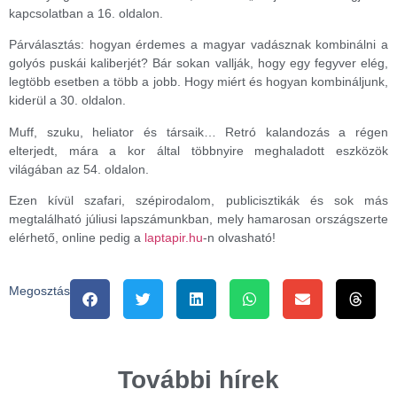
kapcsolatban a 16. oldalon.
Párválasztás: hogyan érdemes a magyar vadásznak kombinálni a
golyós puskái kaliberjét? Bár sokan vallják, hogy egy fegyver elég,
legtöbb esetben a több a jobb. Hogy miért és hogyan kombináljunk,
kiderül a 30. oldalon.
Muff, szuku, heliator és társaik… Retró kalandozás a régen
elterjedt, mára a kor által többnyire meghaladott eszközök
világában az 54. oldalon.
Ezen kívül szafari, szépirodalom, publicisztikák és sok más
megtalálható júliusi lapszámunkban, mely hamarosan országszerte
elérhető, online pedig a
laptapir.hu
-n olvasható!
Megosztás
További hírek