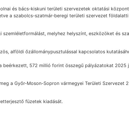
nai és bács-kiskuni területi szervezetek oktatási központja
letve a szabolcs-szatmár-beregi területi szervezet földalatt
gi szemléletformálást, melyhez helyszínt, eszközöket és sz
ös, alföldi őzállománypusztulással kapcsolatos kutatásához
beérkezett, 572 millió forint összegű pályázatokat 2025 ja
eg a Győr-Moson-Sopron vármegyei Területi Szervezet 20
etterjesztő füzetek kiadását.