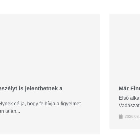
szélyt is jelenthetnek a
Már Fin
Első alka
nek célja, hogy felhívja a figyelmet
Vadászati
 talán...
2026.08.