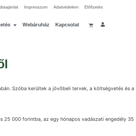
iaajánlat
Impresszum
Adatvédelem
Előfizetés
zetés
Webáruház
Kapcsolat
ől
abán. Szóba kerültek a jövőbeli tervek, a költségvetés és a
 is 25 000 forintba, az egy hónapos vadászati engedély 35