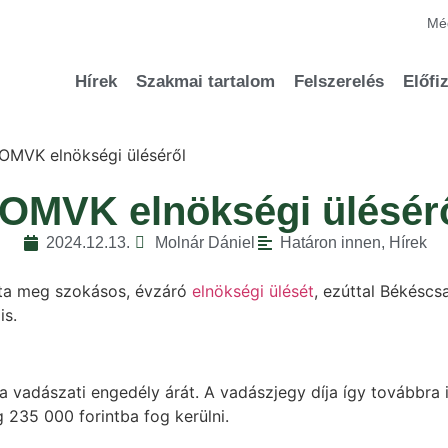
Méd
Hírek
Szakmai tartalom
Felszerelés
Előfi
 OMVK elnökségi üléséről
 OMVK elnökségi ülésér
2024.12.13.
Molnár Dániel
Határon innen
,
Hírek
ta meg szokásos, évzáró
elnökségi ülését
, ezúttal Békéscs
is.
a vadászati engedély árát. A vadászjegy díja így továbbra
 235 000 forintba fog kerülni.