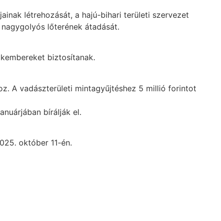
inak létrehozását, a hajú-bihari területi szervezet
i nagygolyós lőterének átadását.
akembereket biztosítanak.
. A vadászterületi mintagyűjtéshez 5 millió forintot
nuárjában bírálják el.
25. október 11-én.