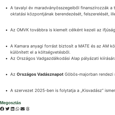
A tavalyi év maradványösszegeiből finanszírozzák a tol
oktatási központjának berendezését, felszerelését, il
Az OMVK továbbra is kiemelt célként kezeli az ifjúsá
A Kamara anyagi forrást biztosít a MATE és az AM köz
különített el a költségvetésből.
Az Országos Vadgazdálkodási Alap pályázati kiírására 
Az
Országos Vadásznapot
Göbös-majorban rendezi m
A szervezet 2025-ben is folytatja a „Kisvadász” ismer
Megosztás