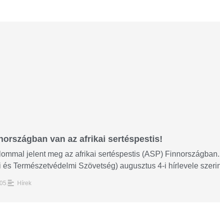
nországban van az afrikai sertéspestis!
lommal jelent meg az afrikai sertéspestis (ASP) Finnországban
 és Természetvédelmi Szövetség) augusztus 4-i hírlevele szerint
05.
Hírek