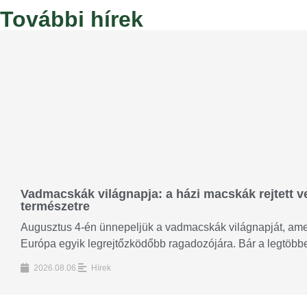
További hírek
Vadmacskák világnapja: a házi macskák rejtett ve
természetre
Augusztus 4-én ünnepeljük a vadmacskák világnapját, amely
Európa egyik legrejtőzködőbb ragadozójára. Bár a legtöbben
2026.08.06.
Hírek