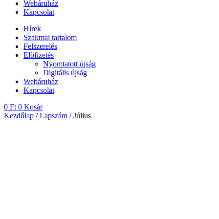
Webáruház
Kapcsolat
Hírek
Szakmai tartalom
Felszerelés
Előfizetés
Nyomtatott újság
Digitális újság
Webáruház
Kapcsolat
0
Ft
0
Kosár
Kezdőlap
/
Lapszám
/ Július