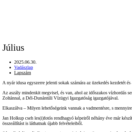
Július
2025.06.30.
Vadászlap
Lapszám
A nyár idusa egyszerre jelenti sokak számára az üzekedés kezdetét é
Az aszály mindenkit megvisel, és van, ahol az időszakos vízhordás se
Zoltánnal, a Dél-Dunántúli Vízügyi Igazgatóság igazgatójával.
Elkaszálva – Milyen lehetőségeink vannak a vadmentésre, s mennyire
Jan Holkup cseh les(i)fotós rendhagyó képeiről néhány éve már készíte
összeállítást is láthatnak újabb felvételeiből.