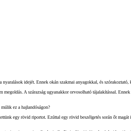
s a nyaralások idejét. Ennek okán szakmai anyagokkal, és szórakoztató
m megoldás. A szárazság ugyanakkor orvosolható tájalakítással. Ennek e
 múlik ez a hajlandóságon?
ttünk egy rövid riportot. Ezúttal egy rövid beszélgetés során őt magát 