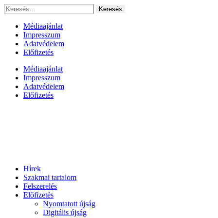
Ugrás
Keresés:
a
tartalomhoz
Médiaajánlat
Impresszum
Adatvédelem
Előfizetés
Médiaajánlat
Impresszum
Adatvédelem
Előfizetés
Hírek
Szakmai tartalom
Felszerelés
Előfizetés
Nyomtatott újság
Digitális újság