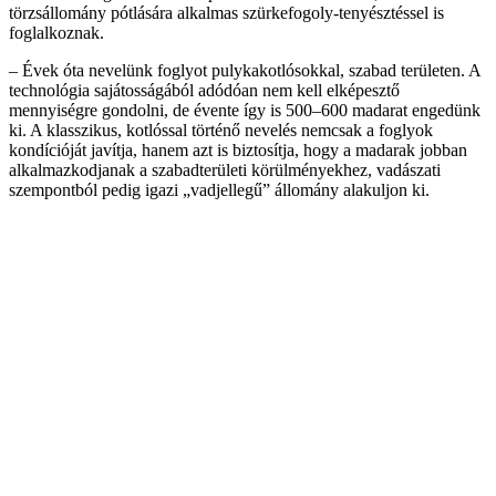
törzsállomány pótlására alkalmas szürkefogoly-tenyésztéssel is
foglalkoznak.
– Évek óta nevelünk foglyot pulykakotlósokkal, szabad területen. A
technológia sajátosságából adódóan nem kell elképesztő
mennyiségre gondolni, de évente így is 500–600 madarat engedünk
ki. A klasszikus, kotlóssal történő nevelés nemcsak a foglyok
kondícióját javítja, hanem azt is biztosítja, hogy a madarak jobban
alkalmazkodjanak a szabadterületi körülményekhez, vadászati
szempontból pedig igazi „vadjellegű” állomány alakuljon ki.