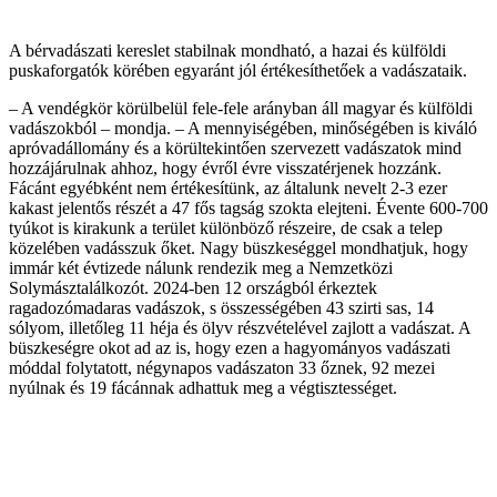
A bérvadászati kereslet stabilnak mondható, a hazai és külföldi
puskaforgatók körében egyaránt jól értékesíthetőek a vadászataik.
– A vendégkör körülbelül fele-fele arányban áll magyar és külföldi
vadászokból – mondja. – A mennyiségében, minőségében is kiváló
apróvadállomány és a körültekintően szervezett vadászatok mind
hozzájárulnak ahhoz, hogy évről évre visszatérjenek hozzánk.
Fácánt egyébként nem értékesítünk, az általunk nevelt 2-3 ezer
kakast jelentős részét a 47 fős tagság szokta elejteni. Évente 600-700
tyúkot is kirakunk a terület különböző részeire, de csak a telep
közelében vadásszuk őket. Nagy büszkeséggel mondhatjuk, hogy
immár két évtizede nálunk rendezik meg a Nemzetközi
Solymásztalálkozót. 2024-ben 12 országból érkeztek
ragadozómadaras vadászok, s összességében 43 szirti sas, 14
sólyom, illetőleg 11 héja és ölyv részvételével zajlott a vadászat. A
büszkeségre okot ad az is, hogy ezen a hagyományos vadászati
móddal folytatott, négynapos vadászaton 33 őznek, 92 mezei
nyúlnak és 19 fácánnak adhattuk meg a végtisztességet.