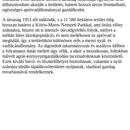
túlhasznosítani akarják a területet, hanem hosszú távon fenntartható,
egészséges apróvadállománnyal gazdálkodni.
A társaság 1951-től működik, s a 11 580 hektáros terület elég
hosszan határos a Körös-Maros Nemzeti Parkkal, ami óriási előny
számukra, hiszen ott is intenzív dúvadgyérítés folyik, melyet a
méltán híres túzokpopuláció, és nem mellékesen az apróvad is
meghálál, így a területükön különösen erős a mezei nyúl- és
vadfácánállomány. Az átgondolt takarmányozás és aszályos időben
a folyamatos itatás mellett úgy vélik, a siker a mozaikosan, foltokban
művelt agrár-környezetgazdálkodási lucernafoltoknak köszönhető.
Ezek kiváló búvó- és fészkelőhelyet biztosítanak, valamint a nyúl
számára ideális táplálkozóterületet nyújtanak, ráadásul gazdag
rovarfaunával rendelkeznek.