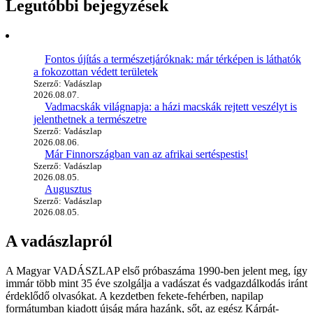
Legutóbbi bejegyzések
Fontos újítás a természetjáróknak: már térképen is láthatók
a fokozottan védett területek
Szerző: Vadászlap
2026.08.07.
Vadmacskák világnapja: a házi macskák rejtett veszélyt is
jelenthetnek a természetre
Szerző: Vadászlap
2026.08.06.
Már Finnországban van az afrikai sertéspestis!
Szerző: Vadászlap
2026.08.05.
Augusztus
Szerző: Vadászlap
2026.08.05.
A vadászlapról
A Magyar VADÁSZLAP első próbaszáma 1990-ben jelent meg, így
immár több mint 35 éve szolgálja a vadászat és vadgazdálkodás iránt
érdeklődő olvasókat. A kezdetben fekete-fehérben, napilap
formátumban kiadott újság mára hazánk, sőt, az egész Kárpát-