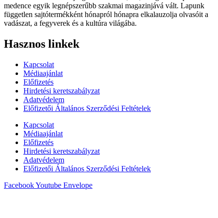
medence egyik legnépszerűbb szakmai magazinjává vált. Lapunk
független sajtótermékként hónapról hónapra elkalauzolja olvasóit a
vadászat, a fegyverek és a kultúra világába.
Hasznos linkek
Kapcsolat
Médiaajánlat
Előfizetés
Hirdetési keretszabályzat
Adatvédelem
Előfizetői Általános Szerződési Feltételek
Kapcsolat
Médiaajánlat
Előfizetés
Hirdetési keretszabályzat
Adatvédelem
Előfizetői Általános Szerződési Feltételek
Facebook
Youtube
Envelope