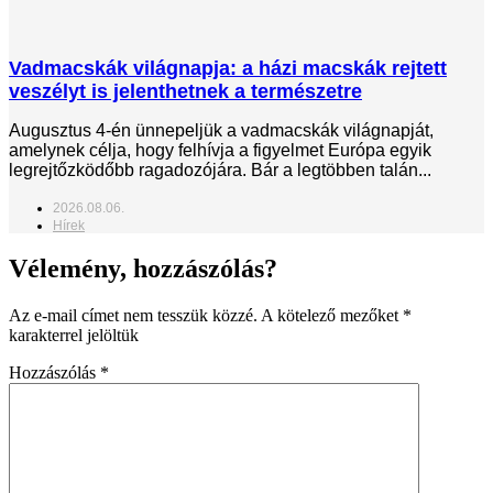
Vadmacskák világnapja: a házi macskák rejtett
veszélyt is jelenthetnek a természetre
Augusztus 4-én ünnepeljük a vadmacskák világnapját,
amelynek célja, hogy felhívja a figyelmet Európa egyik
legrejtőzködőbb ragadozójára. Bár a legtöbben talán...
2026.08.06.
Hírek
Vélemény, hozzászólás?
Az e-mail címet nem tesszük közzé.
A kötelező mezőket
*
karakterrel jelöltük
Hozzászólás
*