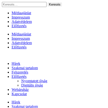
Ugrás
Keresés:
a
tartalomhoz
Médiaajánlat
Impresszum
Adatvédelem
Előfizetés
Médiaajánlat
Impresszum
Adatvédelem
Előfizetés
Hírek
Szakmai tartalom
Felszerelés
Előfizetés
Nyomtatott újság
Digitális újság
Webáruház
Kapcsolat
Hírek
Szakmai tartalom