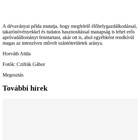
A dévaványai példa mutatja, hogy megfelelő élőhelygazdálkodással,
takarónövényekkel és tudatos hasznosítással manapság is lehet erős
apróvadállományt fenntartani, akár ott is, ahol egyébként rendkívül
magas az intenzíven művelt szántóterületek aránya.
Horváth Attila
Fotók: Czifrák Gábor
Megosztás
További hírek