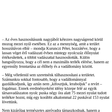
– Az éves hasznosításunk nagyjából kétezres nagyságrend körül
mozog mezei nyúl esetében. Ez az a mennyiség, amit a terület
hosszútávon elbír – mondja Kurunczi Péter, hozzátéve, hogy a
lassan véget érő vadászati évben mintegy nyolcszáz élőnyulat
értékesítettek, a többit vadászattal hasznosították. Külön
hangsúlyozza, hogy a cél nem a maximális teríték elérése, hanem az
egyensúly fenntartása az élőhely és a vadállomány között.
– Még véletlenül sem szeretnénk túlhasznosítani a területet.
Számunkra sokkal fontosabb, hogy a vadállománnyal
gazdálkodjunk, így aztán nem „kifosztjuk, leraboljuk” a revírt –
fogalmaz. Ennek eredményeként idény közepe felé az egyik
társasvadászaton nyolc puska négy óra alatt 75 mezei nyulat tudott
terítékre hozni, míg egy korábbi alkalommal 22 puskával 153 nyulat
lövettünk.
Nem kizárólag természetes apróvadra támaszkodnak, hanem a