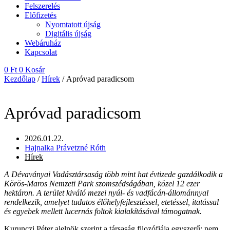
Felszerelés
Előfizetés
Nyomtatott újság
Digitális újság
Webáruház
Kapcsolat
0
Ft
0
Kosár
Kezdőlap
/
Hírek
/ Apróvad paradicsom
Apróvad paradicsom
2026.01.22.
Hajnalka Právetzné Róth
Hírek
A Dévaványai Vadásztársaság több mint hat évtizede gazdálkodik a
Körös-Maros Nemzeti Park szomszédságában, közel 12 ezer
hektáron. A terület kiváló mezei nyúl- és vadfácán-állománnyal
rendelkezik, amelyet tudatos élőhelyfejlesztéssel, etetéssel, itatással
és egyebek mellett lucernás foltok kialakításával támogatnak.
Kurunczi Péter alelnök szerint a társaság filozófiája egyszerű: nem