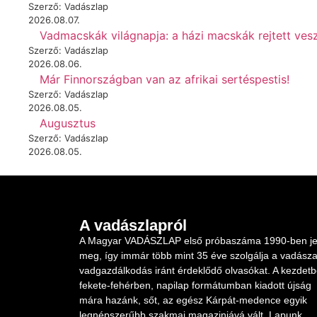
Szerző: Vadászlap
2026.08.07.
Vadmacskák világnapja: a házi macskák rejtett vesz
Szerző: Vadászlap
2026.08.06.
Már Finnországban van az afrikai sertéspestis!
Szerző: Vadászlap
2026.08.05.
Augusztus
Szerző: Vadászlap
2026.08.05.
A vadászlapról
A Magyar VADÁSZLAP első próbaszáma 1990-ben je
meg, így immár több mint 35 éve szolgálja a vadásza
vadgazdálkodás iránt érdeklődő olvasókat. A kezdet
fekete-fehérben, napilap formátumban kiadott újság
mára hazánk, sőt, az egész Kárpát-medence egyik
legnépszerűbb szakmai magazinjává vált. Lapunk