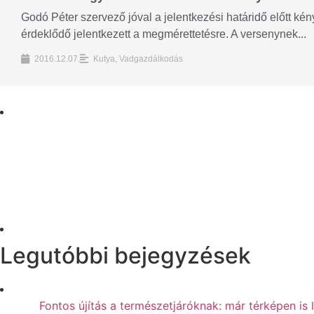
Godó Péter szervező jóval a jelentkezési határidő előtt kény
érdeklődő jelentkezett a megmérettetésre. A versenynek...
2016.12.07.
Kutya
,
Vadgazdálkodás
Legutóbbi bejegyzések
Fontos újítás a természetjáróknak: már térképen is 