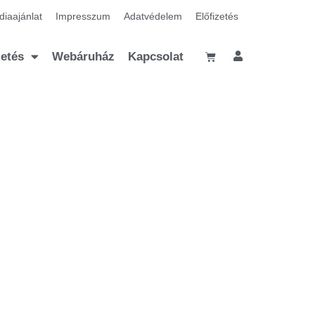
iaajánlat
Impresszum
Adatvédelem
Előfizetés
zetés
Webáruház
Kapcsolat