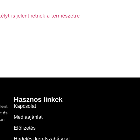
élyt is jelenthetnek a természetre
Hasznos linkek
Kapcsolat
lent
t és
Médiaajánlat
ben
Előfizetés
Hirdetési keretszabályzat