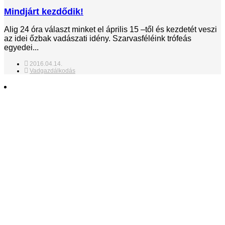
Mindjárt kezdődik!
Alig 24 óra választ minket el április 15 –től és kezdetét veszi
az idei őzbak vadászati idény. Szarvasféléink trófeás
egyedei...
2016.04.14.
Vadgazdálkodás