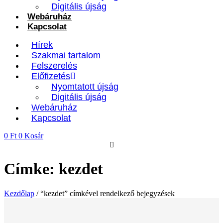
Digitális újság
Webáruház
Kapcsolat
Hírek
Szakmai tartalom
Felszerelés
Előfizetés
Nyomtatott újság
Digitális újság
Webáruház
Kapcsolat
0
Ft
0
Kosár
Címke: kezdet
Kezdőlap
/ “kezdet” címkével rendelkező bejegyzések