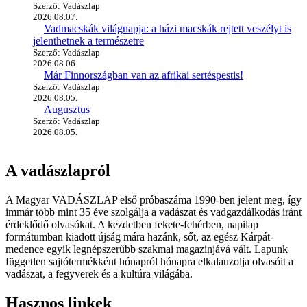
Szerző: Vadászlap
2026.08.07.
Vadmacskák világnapja: a házi macskák rejtett veszélyt is
jelenthetnek a természetre
Szerző: Vadászlap
2026.08.06.
Már Finnországban van az afrikai sertéspestis!
Szerző: Vadászlap
2026.08.05.
Augusztus
Szerző: Vadászlap
2026.08.05.
A vadászlapról
A Magyar VADÁSZLAP első próbaszáma 1990-ben jelent meg, így
immár több mint 35 éve szolgálja a vadászat és vadgazdálkodás iránt
érdeklődő olvasókat. A kezdetben fekete-fehérben, napilap
formátumban kiadott újság mára hazánk, sőt, az egész Kárpát-
medence egyik legnépszerűbb szakmai magazinjává vált. Lapunk
független sajtótermékként hónapról hónapra elkalauzolja olvasóit a
vadászat, a fegyverek és a kultúra világába.
Hasznos linkek