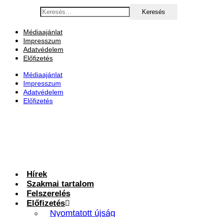
Ugrás
Keresés:
a
tartalomhoz
Médiaajánlat
Impresszum
Adatvédelem
Előfizetés
Médiaajánlat
Impresszum
Adatvédelem
Előfizetés
Hírek
Szakmai tartalom
Felszerelés
Előfizetés
Nyomtatott újság