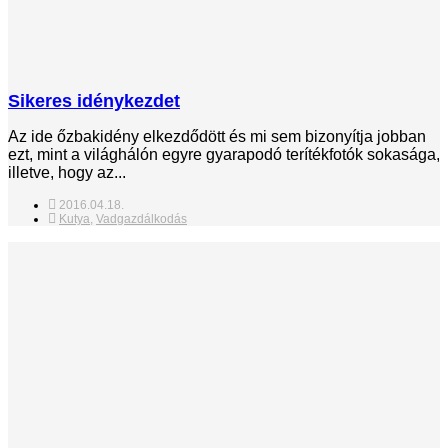
Sikeres idénykezdet
Az ide őzbakidény elkezdődött és mi sem bizonyítja jobban
ezt, mint a világhálón egyre gyarapodó terítékfotók sokasága,
illetve, hogy az...
2016.04.18.
Kutya
,
Vadgazdálkodás