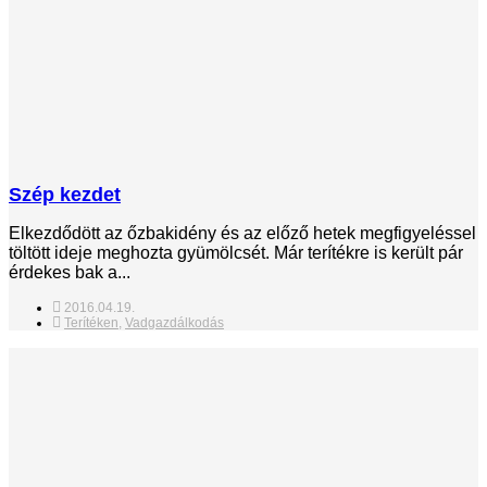
Szép kezdet
Elkezdődött az őzbakidény és az előző hetek megfigyeléssel
töltött ideje meghozta gyümölcsét. Már terítékre is került pár
érdekes bak a...
2016.04.19.
Terítéken
,
Vadgazdálkodás