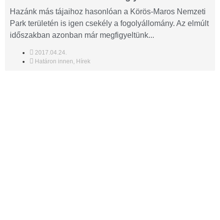
Hazánk más tájaihoz hasonlóan a Körös-Maros Nemzeti
Park területén is igen csekély a fogolyállomány. Az elmúlt
időszakban azonban már megfigyeltünk...
2017.04.24.
Határon innen
,
Hírek