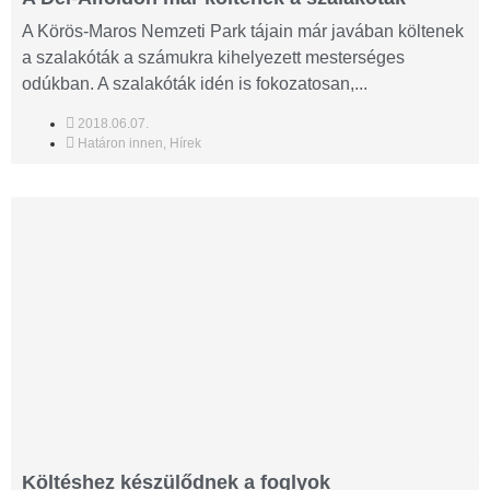
A Körös-Maros Nemzeti Park tájain már javában költenek
a szalakóták a számukra kihelyezett mesterséges
odúkban. A szalakóták idén is fokozatosan,...
2018.06.07.
Határon innen
,
Hírek
Költéshez készülődnek a foglyok