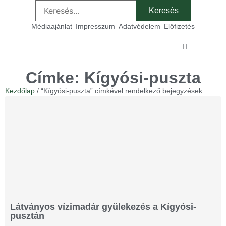
Médiaajánlat
Impresszum
Adatvédelem
Előfizetés
Sz
Címke: Kígyósi-puszta
Kezdőlap
/ “Kígyósi-puszta” címkével rendelkező bejegyzések
Látványos vízimadár gyülekezés a Kígyósi-
pusztán