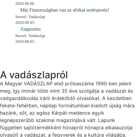
2026.08.06.
Már Finnországban van az afrikai sertéspestis!
Szerző: Vadászlap
2026.08.05.
Augusztus
Szerző: Vadászlap
2026.08.05.
A vadászlapról
A Magyar VADÁSZLAP első próbaszáma 1990-ben jelent
meg, így immár több mint 35 éve szolgálja a vadászat és
vadgazdálkodás iránt érdeklődő olvasókat. A kezdetben
fekete-fehérben, napilap formátumban kiadott újság mára
hazánk, sőt, az egész Kárpát-medence egyik
legnépszerűbb szakmai magazinjává vált. Lapunk
független sajtótermékként hónapról hónapra elkalauzolja
olvasóit a vadászat, a fegyverek és a kultúra világába.