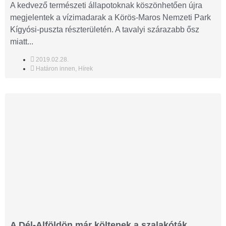
A kedvező természeti állapotoknak köszönhetően újra
megjelentek a vízimadarak a Körös-Maros Nemzeti Park
Kígyósi-puszta részterületén. A tavalyi szárazabb ősz
miatt...
2019.02.28.
Határon innen
,
Hírek
A Dél-Alföldön már költenek a szalakóták