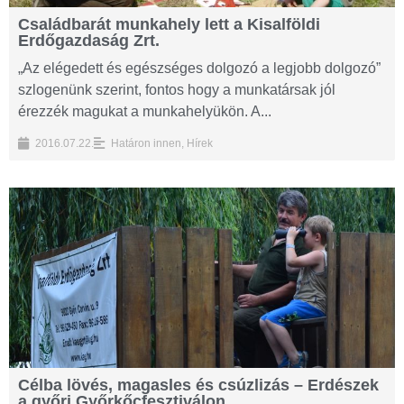
Családbarát munkahely lett a Kisalföldi
Erdőgazdaság Zrt.
„Az elégedett és egészséges dolgozó a legjobb dolgozó”
szlogenünk szerint, fontos hogy a munkatársak jól
érezzék magukat a munkahelyükön. A...
2016.07.22.
Határon innen
,
Hírek
Célba lövés, magasles és csúzlizás – Erdészek
a győri Győrkőcfesztiválon