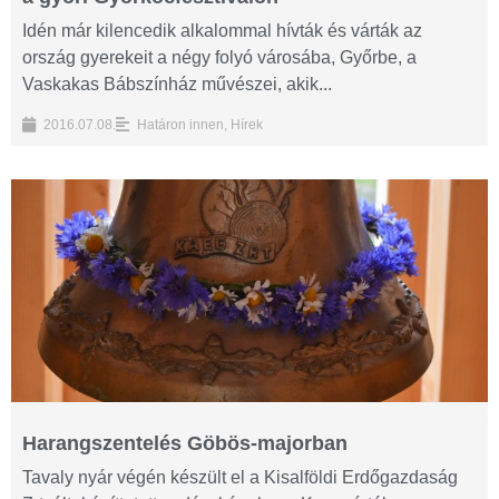
Idén már kilencedik alkalommal hívták és várták az
ország gyerekeit a négy folyó városába, Győrbe, a
Vaskakas Bábszínház művészei, akik...
2016.07.08.
Határon innen
,
Hírek
Harangszentelés Göbös-majorban
Tavaly nyár végén készült el a Kisalföldi Erdőgazdaság