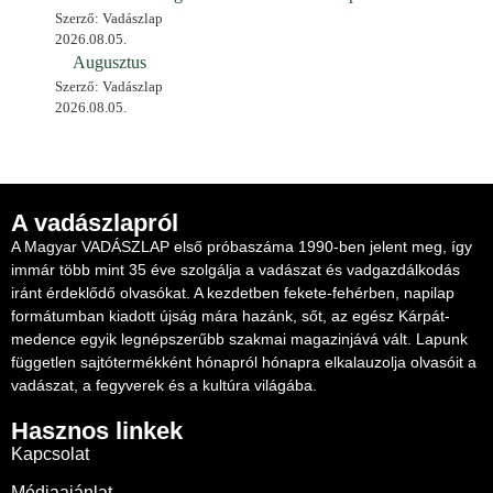
Szerző: Vadászlap
2026.08.05.
Augusztus
Szerző: Vadászlap
2026.08.05.
A vadászlapról
A Magyar VADÁSZLAP első próbaszáma 1990-ben jelent meg, így
immár több mint 35 éve szolgálja a vadászat és vadgazdálkodás
iránt érdeklődő olvasókat. A kezdetben fekete-fehérben, napilap
formátumban kiadott újság mára hazánk, sőt, az egész Kárpát-
medence egyik legnépszerűbb szakmai magazinjává vált. Lapunk
független sajtótermékként hónapról hónapra elkalauzolja olvasóit a
vadászat, a fegyverek és a kultúra világába.
Hasznos linkek
Kapcsolat
Médiaajánlat