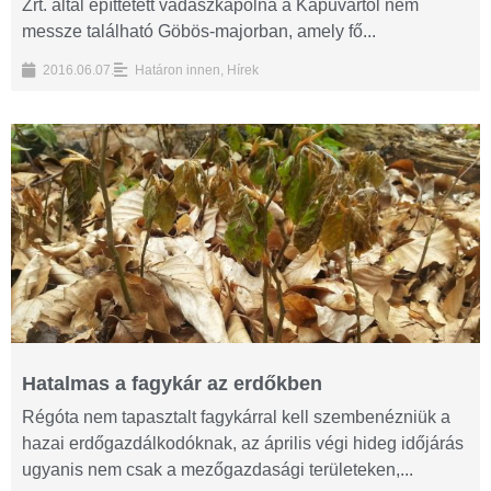
Zrt. által építtetett vadászkápolna a Kapuvártól nem
messze található Göbös-majorban, amely fő...
2016.06.07.
Határon innen
,
Hírek
Hatalmas a fagykár az erdőkben
Régóta nem tapasztalt fagykárral kell szembenézniük a
hazai erdőgazdálkodóknak, az április végi hideg időjárás
ugyanis nem csak a mezőgazdasági területeken,...