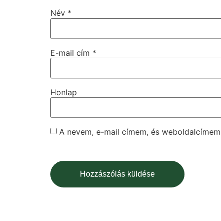
Név
*
E-mail cím
*
Honlap
A nevem, e-mail címem, és weboldalcíme