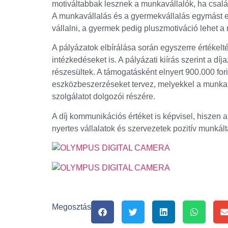
motiváltabbak lesznek a munkavállalók, ha csal
A munkavállalás és a gyermekvállalás egymást er
vállalni, a gyermek pedig pluszmotiváció lehet
A pályázatok elbírálása során egyszerre értékel
intézkedéseket is. A pályázati kiírás szerint a dí
részesültek. A támogatásként elnyert 900.000 fori
eszközbeszerzéseket tervez, melyekkel a munka
szolgálatot dolgozói részére.
A díj kommunikációs értéket is képvisel, hiszen a
nyertes vállalatok és szervezetek pozitív munkált
Megosztás