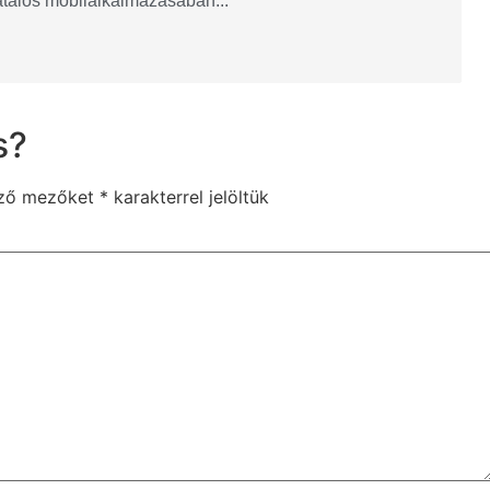
vatalos mobilalkalmazásában...
s?
ező mezőket
*
karakterrel jelöltük