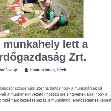
 munkahely lett a
Erdőgazdaság Zrt.
Vadászlap
Határon innen
,
Hírek
olgozó” szlogenünk szerint, fontos hogy a munkatársak jól
él a munkahelyi vezetők hosszú ideje figyelnek arra, hogy a
roblémáik kezeléséhez is, a munkáltató lehetőségeihez képes