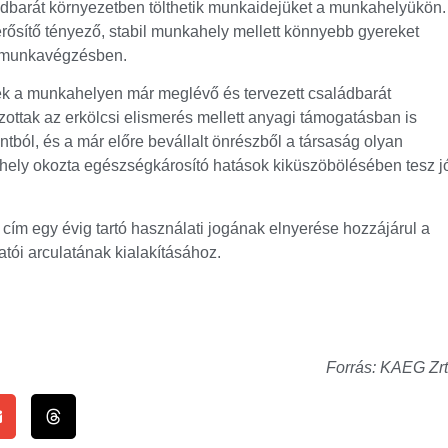
ádbarát környezetben tölthetik munkaidejüket a munkahelyükön.
ősítő tényező, stabil munkahely mellett könnyebb gyereket
 a munkavégzésben.
ték a munkahelyen már meglévő és tervezett családbarát
jazottak az erkölcsi elismerés mellett anyagi támogatásban is
ntból, és a már előre bevállalt önrészből a társaság olyan
hely okozta egészségkárosító hatások kiküszöbölésében tesz j
 cím egy évig tartó használati jogának elnyerése hozzájárul a
atói arculatának kialakításához.
Forrás: KAEG Zrt