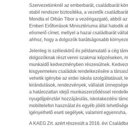
Szervezetünknél az emberbarát, családbarát körny
stabil rendszer biztosítéka, a vezetők családbar
Mondta el Orbán Tibor a vezérigazgató, abból az 
Emberi Erőforrások Minisztériuma által hatodik
elismerő címet, mellyel a hazai családbarát vállal
ahhoz, hogy a dolgozók barátságosabb környez
Jelenleg is széleskörű és példamutató a cég támog
dolgozóknak részt venni szakmai képzéseken, mu
munkaidő kedvezményben részesülnek. Kedvezmé
kisgyermekes családok rendelkezésére a társas
vehetik igénybe az erdei iskola szolgáltatásait, 
kirándulások, rendezvények, vállalati ünnepsége
a határozatlan idejű munkaszerződéssel rendelk
nyugdíjpénztári hozzájárulás, iskolakezdési tám
mobiltelefon használat és egyéb jóléti lehetősé
igényelhető eseti segélyek, valamint egyenruha, 
A KAEG Zrt. azért részesült a 2016. évi Családb