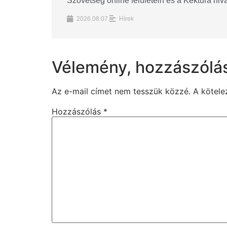
Szövetség online felületein és a Kéktúra hi
2026.08.07.
Hírek
Vélemény, hozzászólá
Az e-mail címet nem tesszük közzé.
A kötel
Hozzászólás
*