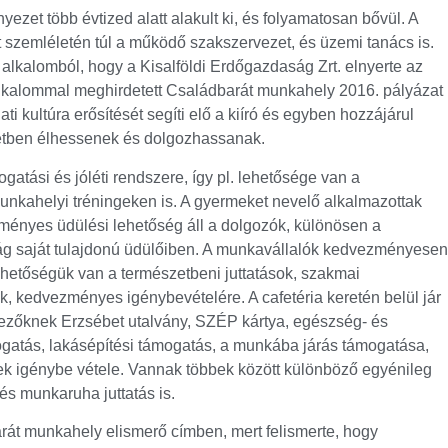
ezet több évtized alatt alakult ki, és folyamatosan bővül. A
át szemléletén túl a működő szakszervezet, és üzemi tanács is.
alkalomból, hogy a Kisalföldi Erdőgazdaság Zrt. elnyerte az
 alkalommal meghirdetett Családbarát munkahely 2016. pályázat
ati kultúra erősítését segíti elő a kiíró és egyben hozzájárul
etben élhessenek és dolgozhassanak.
atási és jóléti rendszere, így pl. lehetősége van a
nkahelyi tréningeken is. A gyermeket nevelő alkalmazottak
nyes üdülési lehetőség áll a dolgozók, különösen a
ág saját tulajdonú üdülőiben. A munkavállalók kedvezményesen
lehetőségük van a természetbeni juttatások, szakmai
k, kedvezményes igénybevételére. A cafetéria keretén belül jár
ezőknek Erzsébet utalvány, SZÉP kártya, egészség- és
ogatás, lakásépítési támogatás, a munkába járás támogatása,
gek igénybe vétele. Vannak többek között különböző egyénileg
és munkaruha juttatás is.
arát munkahely elismerő címben, mert felismerte, hogy