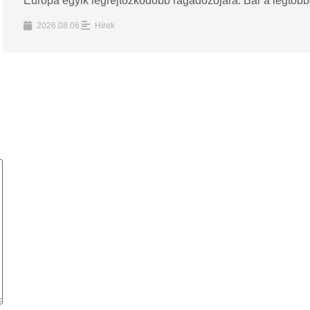
Európa egyik legrejtőzködőbb ragadozójára. Bár a legtöbbe
2026.08.06.
Hírek