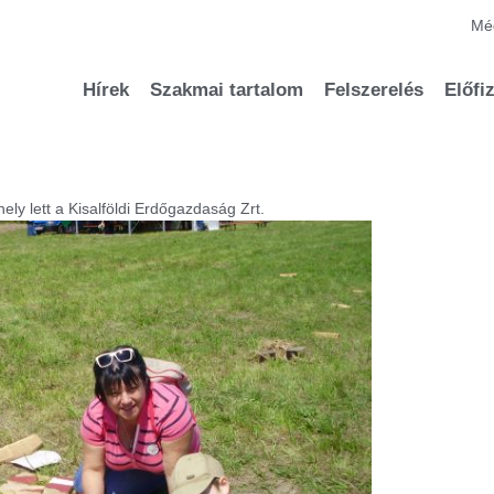
Méd
Hírek
Szakmai tartalom
Felszerelés
Előfi
ly lett a Kisalföldi Erdőgazdaság Zrt.