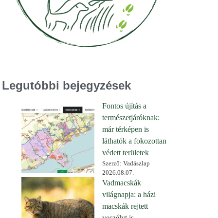
Legutóbbi bejegyzések
Fontos újítás a
természetjáróknak:
már térképen is
láthatók a fokozottan
védett területek
Szerző: Vadászlap
2026.08.07.
Vadmacskák
világnapja: a házi
macskák rejtett
veszélyt is