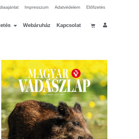
iaajánlat
Impresszum
Adatvédelem
Előfizetés
zetés
Webáruház
Kapcsolat