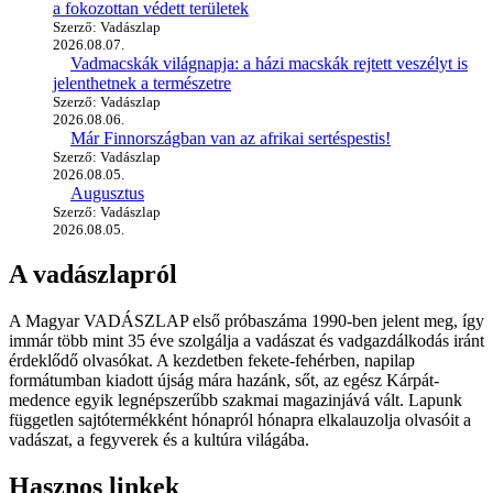
a fokozottan védett területek
Szerző: Vadászlap
2026.08.07.
Vadmacskák világnapja: a házi macskák rejtett veszélyt is
jelenthetnek a természetre
Szerző: Vadászlap
2026.08.06.
Már Finnországban van az afrikai sertéspestis!
Szerző: Vadászlap
2026.08.05.
Augusztus
Szerző: Vadászlap
2026.08.05.
A vadászlapról
A Magyar VADÁSZLAP első próbaszáma 1990-ben jelent meg, így
immár több mint 35 éve szolgálja a vadászat és vadgazdálkodás iránt
érdeklődő olvasókat. A kezdetben fekete-fehérben, napilap
formátumban kiadott újság mára hazánk, sőt, az egész Kárpát-
medence egyik legnépszerűbb szakmai magazinjává vált. Lapunk
független sajtótermékként hónapról hónapra elkalauzolja olvasóit a
vadászat, a fegyverek és a kultúra világába.
Hasznos linkek