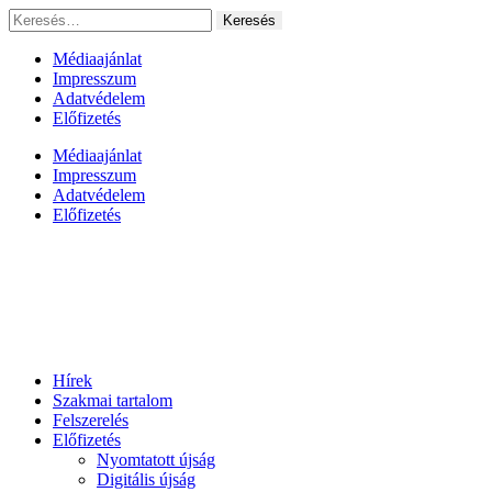
Ugrás
Keresés:
a
tartalomhoz
Médiaajánlat
Impresszum
Adatvédelem
Előfizetés
Médiaajánlat
Impresszum
Adatvédelem
Előfizetés
Hírek
Szakmai tartalom
Felszerelés
Előfizetés
Nyomtatott újság
Digitális újság