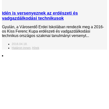
Idén is versenyeznek az erdészeti és
vadgazdálkodási technikusok
Gyulán, a Városerdő Erdei Iskolában rendezik meg a 2016-
os Kiss Ferenc Kupa erdészeti és vadgazdálkodási
technikus országos szakmai tanulmányi versenyt...
2016.04.18.
Határon innen
,
Hírek