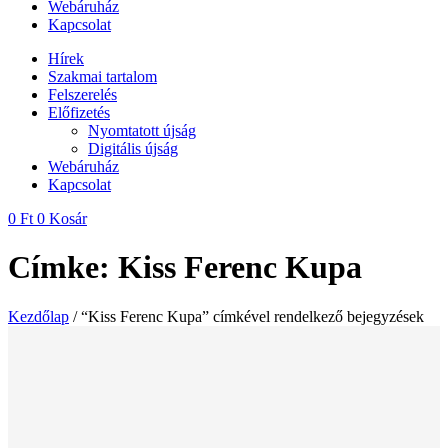
Webáruház
Kapcsolat
Hírek
Szakmai tartalom
Felszerelés
Előfizetés
Nyomtatott újság
Digitális újság
Webáruház
Kapcsolat
0
Ft
0
Kosár
Címke: Kiss Ferenc Kupa
Kezdőlap
/ “Kiss Ferenc Kupa” címkével rendelkező bejegyzések