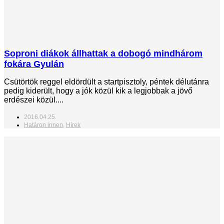
Soproni diákok állhattak a dobogó mindhárom
fokára Gyulán
Csütörtök reggel eldördült a startpisztoly, péntek délutánra
pedig kiderült, hogy a jók közül kik a legjobbak a jövő
erdészei közül....
2016.04.25.
Határon innen
,
Hírek