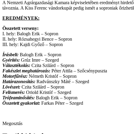
A Nemzeti Agrárgazdasági Kamara képviseletében eredményt hirdető Sz
távoznia. A Kiss Ferenc vándorkupát pedig ismét a soproniak őrizhet
EREDMÉNYEK:
Összetett verseny:
I. hely: Balogh Erik – Sopron
II. hely: Rózsahegyi Bence – Sopron
III. hely: Kajdi Győző – Sopron
Írásbeli:
Balogh Erik – Sopron
Gyérítés:
Grúz Imre – Szeged
Választékolás:
Czita Szilárd – Sopron
Fakészlet meghatározás:
Péter Attila – Szőcsénypuszta
Motorfűrész:
Németh Kristóf – Sopron
Határazonosítás:
Radvánszky Máté – Szeged
Lövészet:
Czita Szilárd – Sopron
Felismerés:
Oriold Kristóf – Szeged
Trófeaminősítés:
Balogh Erik – Sopron
Összetett gyakorlat:
Farkas Péter – Szeged
Megosztás