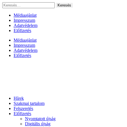
Ugrás
Keresés:
a
tartalomhoz
Médiaajánlat
Impresszum
Adatvédelem
Előfizetés
Médiaajánlat
Impresszum
Adatvédelem
Előfizetés
Hírek
Szakmai tartalom
Felszerelés
Előfizetés
Nyomtatott újság
Digitális újság