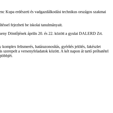
Ferenc Kupa erdészeti és vadgazdálkodási technikus országos szakmai
téssel fejezheti be iskolai tanulmányait.
seny Döntőjének április 20. és 22. között a gyulai DALERD Zrt.
komplex felismerés, határazonosítás, gyérítés jelölés, fakészlet
s szerepelt a versenyfeladatok között. A két napon át tartó próbatétel
többjét.