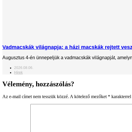
Vadmacskák világnapja: a házi macskák rejtett veszé
Augusztus 4-én ünnepeljük a vadmacskák világnapját, amelynek
2026.08.06.
Hírek
Vélemény, hozzászólás?
Az e-mail címet nem tesszük közzé.
A kötelező mezőket
*
karakterrel 