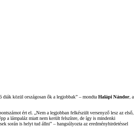
66 diák közül országosan ők a legjobbak” – mondta
Halápi Nándor
, a
pontszámot ért el. „Nem a legjobban felkészült versenyző lesz az első,
pp a lámpaláz miatt nem került felszínre, de így is mindenki
tések során is helyt tud állni” – hangsúlyozta az eredményhirdetéssel