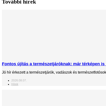
További hírek
Fontos újítás a természetjáróknak: már térképen is 
Jó hír érkezett a természetjárók, vadászok és természetfotós
2026.08.07.
Hírek