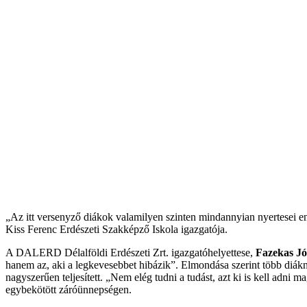
„Az itt versenyző diákok valamilyen szinten mindannyian nyertesei e
Kiss Ferenc Erdészeti Szakképző Iskola igazgatója.
A DALERD Délalföldi Erdészeti Zrt. igazgatóhelyettese,
Fazekas Jó
hanem az, aki a legkevesebbet hibázik”. Elmondása szerint több diákná
nagyszerűen teljesített. „Nem elég tudni a tudást, azt ki is kell adni 
egybekötött záróünnepségen.