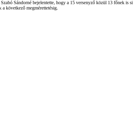
abó Sándorné bejelentette, hogy a 15 versenyző közül 13 főnek is sike
ik a következő megmérettetésig.