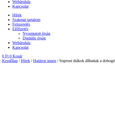
Webáruház
Kapcsolat
Hírek
Szakmai tartalom
Felszerelés
Előfizetés
Nyomtatott újság
Digitális újság
Webáruház
Kapcsolat
0
Ft
0
Kosár
Kezdőlap
/
Hírek
/
Határon innen
/ Soproni diákok állhattak a dobo