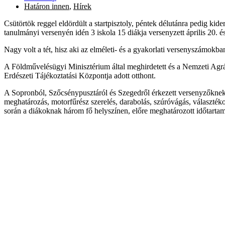
Határon innen
,
Hírek
Csütörtök reggel eldördült a startpisztoly, péntek délutánra pedig ki
tanulmányi versenyén idén 3 iskola 15 diákja versenyzett április 20. é
Nagy volt a tét, hisz aki az elméleti- és a gyakorlati versenyszámokban 
A Földművelésügyi Minisztérium által meghirdetett és a Nemzeti Agr
Erdészeti Tájékoztatási Központja adott otthont.
A Sopronból, Szőcsénypusztáról és Szegedről érkezett versenyzőknek tö
meghatározás, motorfűrész szerelés, darabolás, szúróvágás, választékol
során a diákoknak három fő helyszínen, előre meghatározott időtartam