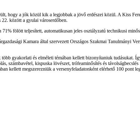
derült, hogy a jók közül kik a legjobbak a jövő erdészei közül. A Kiss 
s 22. között a gyulai városerdőben.
71% fölött teljesített, automatikusan jeles osztályzatú technikusi minősí
árgazdasági Kamara által szervezett Országos Szakmai Tanulmányi Ver
bb gyakorlati és elméleti témában kellett bizonyítaniuk tudásukat. Így 
ás, számbavétel, kispuska lövészet, trófeaminősítés és távolságbecslés i
ban kellett megszerezniük a versenyfeladatonként elérhető 100 pont leg