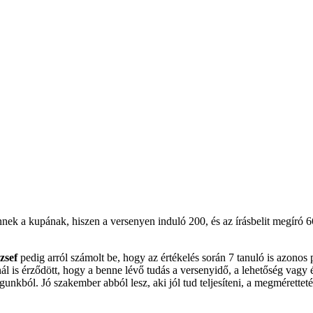
nnek a kupának, hiszen a versenyen induló 200, és az írásbelit megíró 
zsef
pedig arról számolt be, hogy az értékelés során 7 tanuló is azonos 
l is érződött, hogy a benne lévő tudás a versenyidő, a lehetőség vagy é
magunkból. Jó szakember abból lesz, aki jól tud teljesíteni, a megmérette