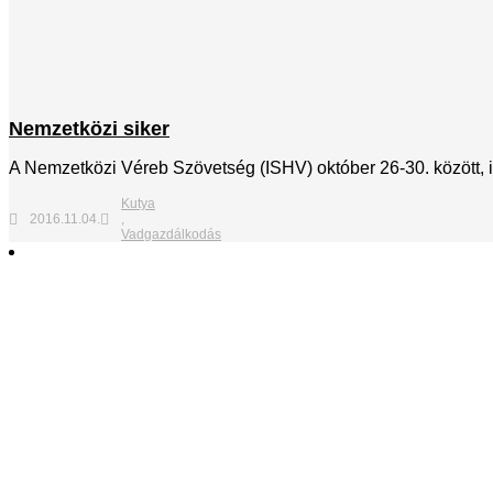
Nemzetközi siker
A Nemzetközi Véreb Szövetség (ISHV) október 26-30. között, 
Kutya
2016.11.04.
,
Vadgazdálkodás