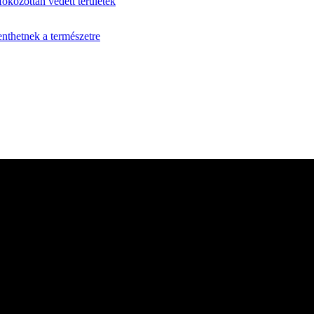
fokozottan védett területek
enthetnek a természetre
 több mint 35 éve szolgálja a vadászat és vadgazdálkodás iránt érd
pszerűbb szakmai magazinjává vált. Lapunk független sajtótermékként 