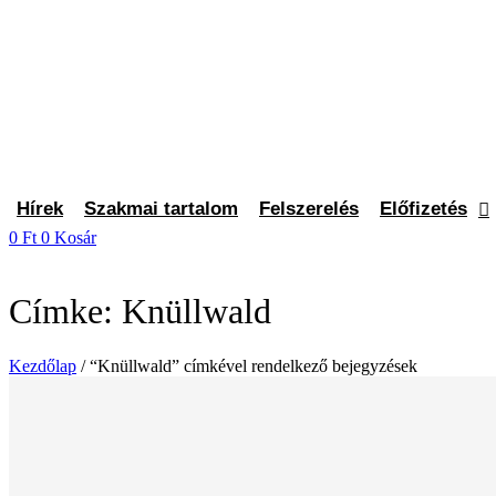
Ugrás
a
tartalomhoz
Hírek
Szakmai tartalom
Felszerelés
Előfizetés
0
Ft
0
Kosár
Címke: Knüllwald
Kezdőlap
/ “Knüllwald” címkével rendelkező bejegyzések