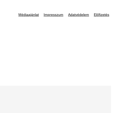
Médiaajánlat
Impresszum
Adatvédelem
Előfizetés