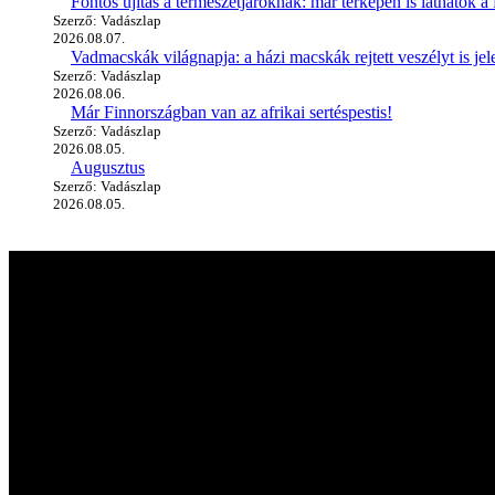
Fontos újítás a természetjáróknak: már térképen is láthatók a 
Szerző: Vadászlap
2026.08.07.
Vadmacskák világnapja: a házi macskák rejtett veszélyt is jel
Szerző: Vadászlap
2026.08.06.
Már Finnországban van az afrikai sertéspestis!
Szerző: Vadászlap
2026.08.05.
Augusztus
Szerző: Vadászlap
2026.08.05.
A vadászlapról
A Magyar VADÁSZLAP első próbaszáma 1990-ben jelent meg, így immár
kiadott újság mára hazánk, sőt, az egész Kárpát-medence egyik legné
kultúra világába.
Hasznos linkek
Kapcsolat
Médiaajánlat