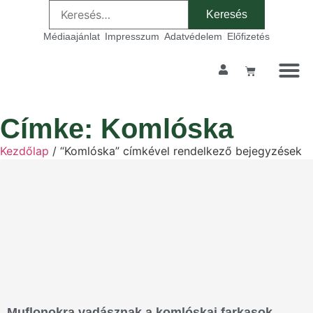
Médiaajánlat
Impresszum
Adatvédelem
Előfizetés
Címke: Komlóska
Kezdőlap
/ “Komlóska” címkével rendelkező bejegyzések
Muflonokra vadásznak a komlóskai farkasok