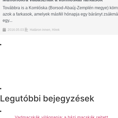
Továbbra is a Komlóska (Borsod-Abaúj-Zemplén megye) körn
azok a farkasok, amelyek másfél hónapja egy bárányt zsákm
egy...
2016.05.03.
Határon innen
,
Hírek
Legutóbbi bejegyzések
Vadmacskák világnapja: a házi macskák rejtett