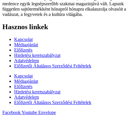
medence egyik legnépszerűbb szakmai magazinjává vált. Lapunk
független sajtótermékként hónapról hónapra elkalauzolja olvasóit a
vadászat, a fegyverek és a kultúra világába.
Hasznos linkek
Kapcsolat
Médiaajánlat
Előfizetés
Hirdetési keretszabályzat
Adatvédelem
Előfizetői Általános Szerződési Feltételek
Kapcsolat
Médiaajánlat
Előfizetés
Hirdetési keretszabályzat
Adatvédelem
Előfizetői Általános Szerződési Feltételek
Facebook
Youtube
Envelope