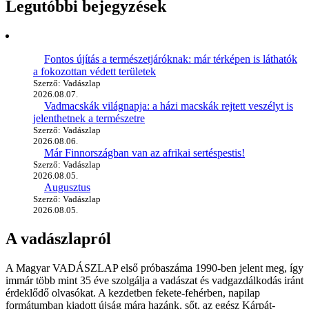
Legutóbbi bejegyzések
Fontos újítás a természetjáróknak: már térképen is láthatók
a fokozottan védett területek
Szerző: Vadászlap
2026.08.07.
Vadmacskák világnapja: a házi macskák rejtett veszélyt is
jelenthetnek a természetre
Szerző: Vadászlap
2026.08.06.
Már Finnországban van az afrikai sertéspestis!
Szerző: Vadászlap
2026.08.05.
Augusztus
Szerző: Vadászlap
2026.08.05.
A vadászlapról
A Magyar VADÁSZLAP első próbaszáma 1990-ben jelent meg, így
immár több mint 35 éve szolgálja a vadászat és vadgazdálkodás iránt
érdeklődő olvasókat. A kezdetben fekete-fehérben, napilap
formátumban kiadott újság mára hazánk, sőt, az egész Kárpát-