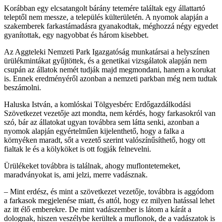
Korábban egy elcsatangolt bárány tetemére találtak egy állattartó
teleptől nem messze, a település külterületén. A nyomok alapján a
szakemberek farkastámadásra gyanakodtak, méghozzá négy egyedet
gyanítottak, egy nagyobbat és három kisebbet.
Az Aggteleki Nemzeti Park Igazgatóság munkatársai a helyszínen
ürülékmintákat gyűjtöttek, és a genetikai vizsgálatok alapján nem
csupán az állatok nemét tudják majd megmondani, hanem a korukat
is. Ennek eredményéről azonban a nemzeti parkban még nem tudtak
beszámolni.
Haluska István, a komlóskai Tölgyesbérc Erdőgazdálkodási
Szövetkezet vezetője azt mondta, nem kérdés, hogy farkasokról van
szó, bár az állatokat ugyan továbbra sem látta senki, azonban a
nyomok alapján egyértelműen kijelenthető, hogy a falka a
környéken maradt, sőt a vezető szerint valószínűsíthető, hogy ott
fialtak le és a kölyköket is ott fogják felnevelni.
Ürülékeket továbbra is találnak, ahogy muflontetemeket,
maradványokat is, ami jelzi, merre vadásznak.
– Mint erdész, és mint a szövetkezet vezetője, továbbra is aggódom
a farkasok megjelenése miatt, és attól, hogy ez milyen hatással lehet
az itt élő emberekre. De mint vadászember is látom a kárát a
dolognak, hiszen veszélybe kerültek a muflonok, de a vadászatok is