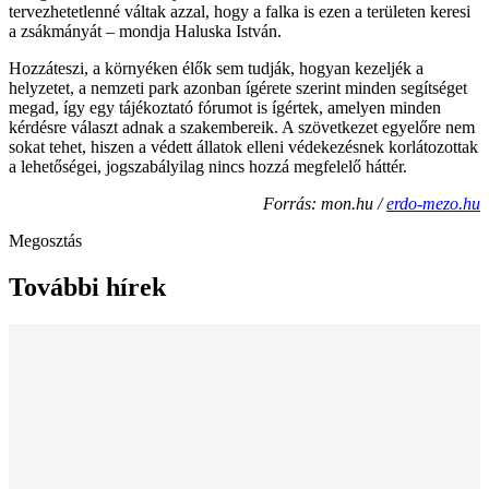
tervezhetetlenné váltak azzal, hogy a falka is ezen a területen keresi
a zsákmányát – mondja Haluska István.
Hozzáteszi, a környéken élők sem tudják, hogyan kezeljék a
helyzetet, a nemzeti park azonban ígérete szerint minden segítséget
megad, így egy tájékoztató fórumot is ígértek, amelyen minden
kérdésre választ adnak a szakembereik. A szövetkezet egyelőre nem
sokat tehet, hiszen a védett állatok elleni védekezésnek korlátozottak
a lehetőségei, jogszabályilag nincs hozzá megfelelő háttér.
Forrás: mon.hu /
erdo-mezo.hu
Megosztás
További hírek