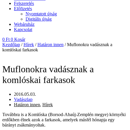
Felszerelés
Előfizetés
Nyomtatott újság
Digitális újság
Webáruház
Kapcsolat
0
Ft
0
Kosár
Kezdőlap
/
Hírek
/
Határon innen
/ Muflonokra vadásznak a
komlóskai farkasok
Muflonokra vadásznak a
komlóskai farkasok
2016.05.03.
Vadászlap
Határon innen
,
Hírek
Továbbra is a Komlóska (Borsod-Abaúj-Zemplén megye) környéki
erdőkben élnek azok a farkasok, amelyek másfél hónapja egy
bárányt zsákmányoltak.