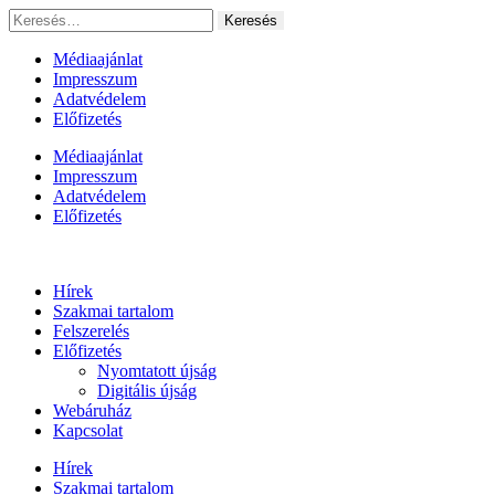
Ugrás
Keresés:
a
tartalomhoz
Médiaajánlat
Impresszum
Adatvédelem
Előfizetés
Médiaajánlat
Impresszum
Adatvédelem
Előfizetés
Hírek
Szakmai tartalom
Felszerelés
Előfizetés
Nyomtatott újság
Digitális újság
Webáruház
Kapcsolat
Hírek
Szakmai tartalom