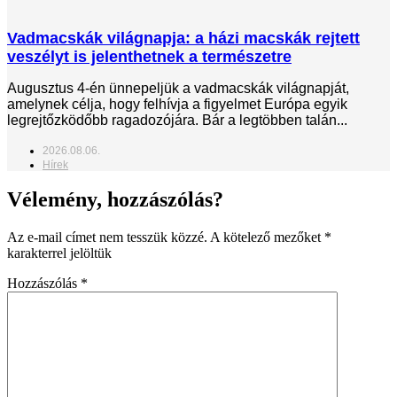
Vadmacskák világnapja: a házi macskák rejtett
veszélyt is jelenthetnek a természetre
Augusztus 4-én ünnepeljük a vadmacskák világnapját,
amelynek célja, hogy felhívja a figyelmet Európa egyik
legrejtőzködőbb ragadozójára. Bár a legtöbben talán...
2026.08.06.
Hírek
Vélemény, hozzászólás?
Az e-mail címet nem tesszük közzé.
A kötelező mezőket
*
karakterrel jelöltük
Hozzászólás
*