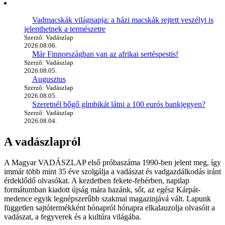
Vadmacskák világnapja: a házi macskák rejtett veszélyt is
jelenthetnek a természetre
Szerző: Vadászlap
2026.08.06.
Már Finnországban van az afrikai sertéspestis!
Szerző: Vadászlap
2026.08.05.
Augusztus
Szerző: Vadászlap
2026.08.05.
Szeretnél bőgő gímbikát látni a 100 eurós bankjegyen?
Szerző: Vadászlap
2026.08.04.
A vadászlapról
A Magyar VADÁSZLAP első próbaszáma 1990-ben jelent meg, így
immár több mint 35 éve szolgálja a vadászat és vadgazdálkodás iránt
érdeklődő olvasókat. A kezdetben fekete-fehérben, napilap
formátumban kiadott újság mára hazánk, sőt, az egész Kárpát-
medence egyik legnépszerűbb szakmai magazinjává vált. Lapunk
független sajtótermékként hónapról hónapra elkalauzolja olvasóit a
vadászat, a fegyverek és a kultúra világába.