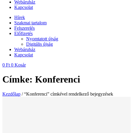
Webáruház
Kapcsolat
Hírek
Szakmai tartalom
Felszerelés
Előfizetés
Nyomtatott újság
Digitális újság
Webáruház
Kapcsolat
0
Ft
0
Kosár
Címke: Konferenci
Kezdőlap
/ “Konferenci” címkével rendelkező bejegyzések