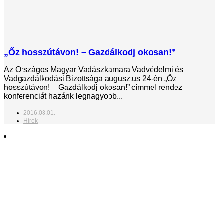
„Őz hosszútávon! – Gazdálkodj okosan!”
Az Országos Magyar Vadászkamara Vadvédelmi és
Vadgazdálkodási Bizottsága augusztus 24-én „Őz
hosszútávon! – Gazdálkodj okosan!” címmel rendez
konferenciát hazánk legnagyobb...
2016.08.01.
Hírek