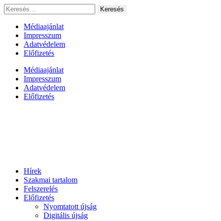
Ugrás
Keresés:
a
tartalomhoz
Médiaajánlat
Impresszum
Adatvédelem
Előfizetés
Médiaajánlat
Impresszum
Adatvédelem
Előfizetés
Hírek
Szakmai tartalom
Felszerelés
Előfizetés
Nyomtatott újság
Digitális újság