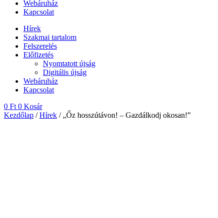
Webáruház
Kapcsolat
Hírek
Szakmai tartalom
Felszerelés
Előfizetés
Nyomtatott újság
Digitális újság
Webáruház
Kapcsolat
0
Ft
0
Kosár
Kezdőlap
/
Hírek
/ „Őz hosszútávon! – Gazdálkodj okosan!”