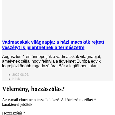
Vadmacskák világnapja: a házi macskák rejtett
veszélyt is jelenthetnek a természetre
Augusztus 4-én ünnepeljük a vadmacskák világnapját,
amelynek célja, hogy felhívja a figyelmet Európa egyik
legrejtőzködőbb ragadozójára. Bár a legtöbben talán...
2026.08.06.
Hírek
Vélemény, hozzászólás?
Az e-mail címet nem tesszük közzé.
A kötelező mezőket
*
karakterrel jelöltük
Hozzászólás
*