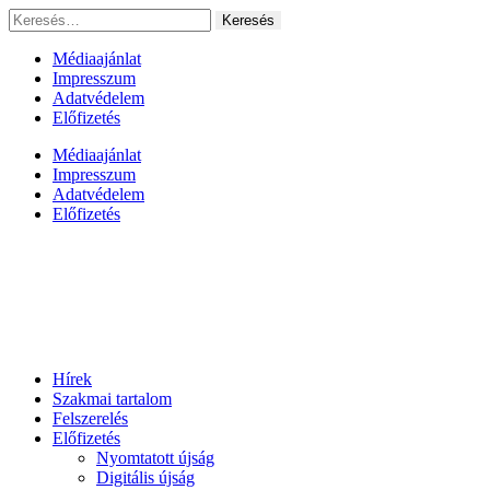
Ugrás
Keresés:
a
tartalomhoz
Médiaajánlat
Impresszum
Adatvédelem
Előfizetés
Médiaajánlat
Impresszum
Adatvédelem
Előfizetés
Hírek
Szakmai tartalom
Felszerelés
Előfizetés
Nyomtatott újság
Digitális újság