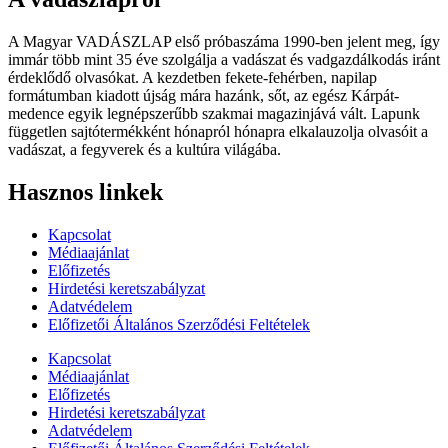
A Magyar VADÁSZLAP első próbaszáma 1990-ben jelent meg, így
immár több mint 35 éve szolgálja a vadászat és vadgazdálkodás iránt
érdeklődő olvasókat. A kezdetben fekete-fehérben, napilap
formátumban kiadott újság mára hazánk, sőt, az egész Kárpát-
medence egyik legnépszerűbb szakmai magazinjává vált. Lapunk
független sajtótermékként hónapról hónapra elkalauzolja olvasóit a
vadászat, a fegyverek és a kultúra világába.
Hasznos linkek
Kapcsolat
Médiaajánlat
Előfizetés
Hirdetési keretszabályzat
Adatvédelem
Előfizetői Általános Szerződési Feltételek
Kapcsolat
Médiaajánlat
Előfizetés
Hirdetési keretszabályzat
Adatvédelem