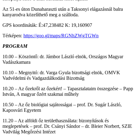
Az 51-es úton Dunaharaszti után a Taksonyi elágazásnál balra
kanyarodva közelíthető meg a szálloda.
GPS koordináták: É:47,238482 K: 19,160907
Térképen:
https://goo.gl/maps/RGNhZWgTGWn
PROGRAM
10.00 – Köszöntő: dr. Jámbor László elnök, Országos Magyar
Vadászkamara
10.10 – Megnyitó: dr. Varga Gyula bizottsági elnök, OMVK
Vadvédelmi és Vadgazdálkodási Bizottság
10.20 – Az őzekről az őzekért! – Tapasztalataim összegzése – Papp
István, A magyar őzért szakmai műhely
10.50 – Az őz biológiai sajátosságai – prof. Dr. Sugár László,
Kaposvári Egyetem
11.20 – Az alföldi őz területhasználata: bizonyítások és
meglepetések – prof. Dr. Csányi Sándor – dr. Bleier Norbert, SZIE
Vadvilág Megőrzési Intézet