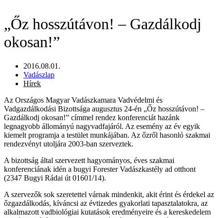
„Őz hosszútávon! – Gazdálkodj
okosan!”
2016.08.01.
Vadászlap
Hírek
Az Országos Magyar Vadászkamara Vadvédelmi és
Vadgazdálkodási Bizottsága augusztus 24-én „Őz hosszútávon! –
Gazdálkodj okosan!” címmel rendez konferenciát hazánk
legnagyobb állományú nagyvadfajáról. Az esemény az év egyik
kiemelt programja a testület munkájában. Az őzről hasonló szakmai
rendezvényt utoljára 2003-ban szerveztek.
A bizottság által szervezett hagyományos, éves szakmai
konferenciának idén a bugyi Forester Vadászkastély ad otthont
(2347 Bugyi Rádai út 01601/14).
A szervezők sok szeretettel várnak mindenkit, akit érint és érdekel az
őzgazdálkodás, kíváncsi az évtizedes gyakorlati tapasztalatokra, az
alkalmazott vadbiológiai kutatások eredményeire és a kereskedelem