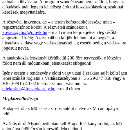
aktuális kihívásaira. A program szándékosan nem tzsúfolt, hogy az
előadások után legyen lehetőség érdemi hozzászólásokra, szakmai
kérdések megvitatására.
A részvétel ingyenes, de – a terem befogadóképessége miatt –
regisztrációhoz kötött. A részvételi szándékot a
kovacs.gabor@omvk.hu
e-mail címen kérjük jelezni legkésőbb
augusztus 15-éig. Az e-mailben kérjük feltüntetni a megyét, a
hivatásos vadász vagy vadásztársasági tag esetén pedig a vadászatra
jogosult nevét.
A tanácskozás létszámát körülbelül 200 főre tervezzük, e létszám
fölött nem áll módunkban jelentkezést elfogadni!
Igény esetén a rendezvény előtti vagy utáni éjszakára saját költségen
lehet szállást foglalni a Vadászkastélyban a +36-29/347-358 vagy a
+36-30/916-40-02 telefonszámon, valamint az
ertekesites@forsterkastely.hu
e-mail címen.
Megközelíthetőség:
Budapestről az M0-ás és az 5-ös autóút illetve az M5 autópálya
felől.
Az 5-ös útról Alsónémedi után kell Bugyi felé kanyarodni, az M5
autópálya felől Ócsán keresztül lehet eljutni.